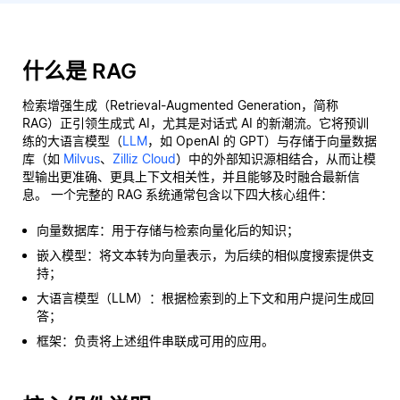
什么是 RAG
检索增强生成（Retrieval-Augmented Generation，简称
RAG）正引领生成式 AI，尤其是对话式 AI 的新潮流。它将预训
练的大语言模型（
LLM
，如 OpenAI 的 GPT）与存储于向量数据
库（如
Milvus
、
Zilliz Cloud
）中的外部知识源相结合，从而让模
型输出更准确、更具上下文相关性，并且能够及时融合最新信
息。 一个完整的 RAG 系统通常包含以下四大核心组件：
向量数据库：用于存储与检索向量化后的知识；
嵌入模型：将文本转为向量表示，为后续的相似度搜索提供支
持；
大语言模型（LLM）：根据检索到的上下文和用户提问生成回
答；
框架：负责将上述组件串联成可用的应用。