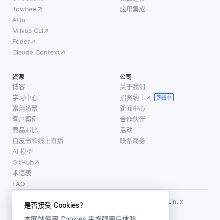
Towhee
应用集成
Attu
Milvus CLI
Feder
Claude Context
资源
公司
博客
关于我们
学习中心
招贤纳士
热招中
常用场景
新闻中心
客户案例
合作伙伴
竞品对比
活动
白皮书和线上直播
联系商务
AI 模型
GitHub
术语表
FAQ
使用条款
·
个人信息保护政策
·
数据安全政策
LF AI、LF AI & Data、Milvus，以及相关的开源项目名称为 Linux
是否接受 Cookies？
Foundation 所有商标
本网站使用 Cookies 来增强用户体验。
版权所有 ©2026 上海赜睿信息科技有限公司保留所有权利