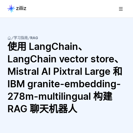
学习指南
RAG
使用 LangChain、
LangChain vector store、
Mistral AI Pixtral Large 和
IBM granite-embedding-
278m-multilingual 构建
RAG 聊天机器人