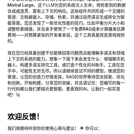
Mixtral Large
，这个LLM为您的系统注入生命，将检索到的数据
合成成连贯、富有上下文的响应。这些组件共同形成一个无缝的
管道：文档被嵌入、存储、检索，并通过自然语言生成转化为智
能答案。您还发现了一些优化性能的技巧，比如平衡分片大小和
调整检索阈值，并且亲手使用了一个
免费RAG成本计算器
来估算
费用——对预算紧张的开发者来说，这个工具真是改变游戏规则
的。
现在您已经具备创建不仅能够回答问题而且能
理解
多语言和领域
上下文的系统的能力。想象一下接下来会发生什么：增强聊天机
器人、构建多语言研究工具，或打造个性化的AI助手。工具在您
手中，可能性无穷无尽。所以请继续尝试不同的模型，微调您的
管道，让您的创造力尽情发挥。RAG的世界等待您去探索、优化
和创新。开始构建，分享您的突破，并且请记住：您编写的每一
行代码都让我们更接近更智能、更直观的AI。让我们一起实现
吧！🚀
欢迎反馈！
我们很期待听到你的使用心得与建议！ 🌟 你可以：