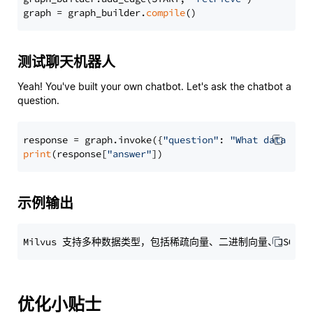
graph = graph_builder.
compile
测试聊天机器人
Yeah! You've built your own chatbot. Let's ask the chatbot a
question.
response = graph.invoke({
"question"
: 
"What data typ
print
(response[
"answer"
示例输出
优化小贴士