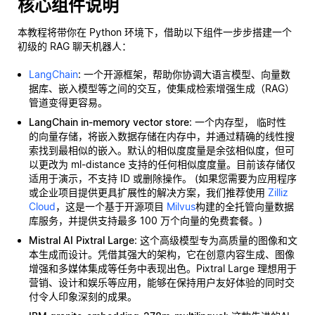
核心组件说明
本教程将带你在 Python 环境下，借助以下组件一步步搭建一个
初级的 RAG 聊天机器人：
LangChain
: 一个开源框架，帮助你协调大语言模型、向量数
据库、嵌入模型等之间的交互，使集成检索增强生成（RAG）
管道变得更容易。
LangChain in-memory vector store
: 一个内存型，
临时性
的向量存储，将嵌入数据存储在内存中，并通过精确的线性搜
索找到最相似的嵌入。默认的相似度度量是余弦相似度，但可
以更改为 ml-distance 支持的任何相似度度量。目前该存储仅
适用于演示，不支持 ID 或删除操作。 (如果您需要为应用程序
或企业项目提供更具扩展性的解决方案，我们推荐使用
Zilliz
Cloud
，这是一个基于开源项目
Milvus
构建的全托管向量数据
库服务，并提供支持最多 100 万个向量的免费套餐。)
Mistral AI Pixtral Large
: 这个高级模型专为高质量的图像和文
本生成而设计。凭借其强大的架构，它在创意内容生成、图像
增强和多媒体集成等任务中表现出色。Pixtral Large 理想用于
营销、设计和娱乐等应用，能够在保持用户友好体验的同时交
付令人印象深刻的成果。