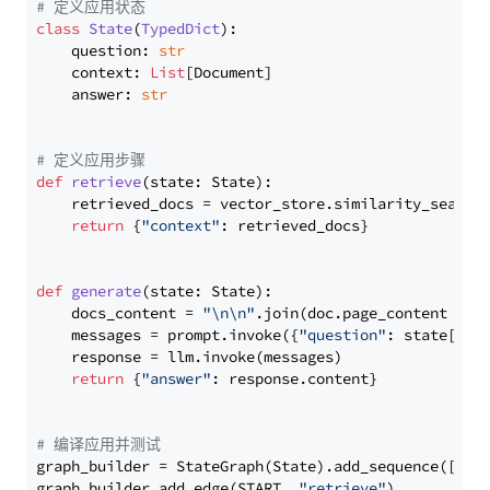
# 定义应用状态
class
State
(
TypedDict
):

    question: 
str
    context: 
List
[Document]

    answer: 
str
# 定义应用步骤
def
retrieve
(
state: State
):

    retrieved_docs = vector_store.similarity_search
return
 {
"context"
: retrieved_docs}

def
generate
(
state: State
):

    docs_content = 
"\n\n"
.join(doc.page_content 
for
    messages = prompt.invoke({
"question"
: state[
"qu
    response = llm.invoke(messages)

return
 {
"answer"
: response.content}

# 编译应用并测试
graph_builder = StateGraph(State).add_sequence([retr
graph_builder.add_edge(START, 
"retrieve"
)
