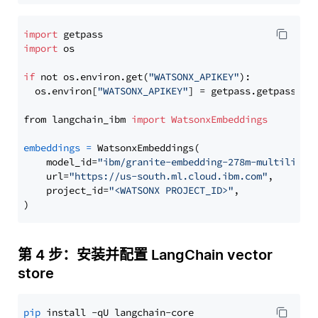
import
import
 os

if
 not os.environ.get(
"WATSONX_APIKEY"
):

  os.environ[
"WATSONX_APIKEY"
] = getpass.getpass(
"E
from langchain_ibm 
import
WatsonxEmbeddings
embeddings
=
 WatsonxEmbeddings(

    model_id=
"ibm/granite-embedding-278m-multilingu
    url=
"https://us-south.ml.cloud.ibm.com"
,

    project_id=
"<WATSONX PROJECT_ID>"
,

第 4 步：安装并配置 LangChain vector
store
pip