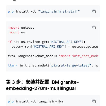
pip
 install -qU 
"langchain[mistralai]"
import
import
 os

if
 not os.environ.get(
"MISTRAL_API_KEY"
):

  os.environ[
"MISTRAL_API_KEY"
] = getpass.getpass(
"
from langchain.chat_models 
import
init_chat_model
llm
=
 init_chat_model(
"pixtral-large-latest"
, model
第 3 步：安装并配置 IBM granite-
embedding-278m-multilingual
pip