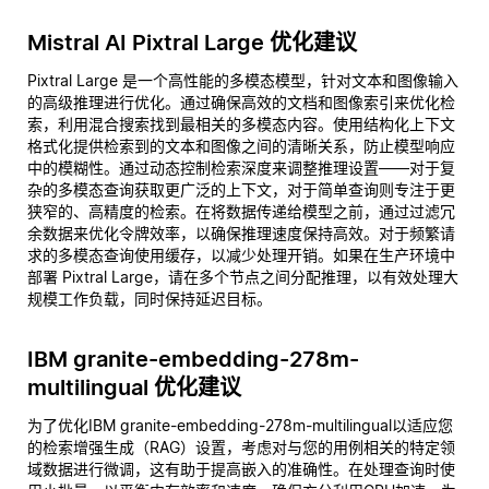
Mistral AI Pixtral Large 优化建议
Pixtral Large 是一个高性能的多模态模型，针对文本和图像输入
的高级推理进行优化。通过确保高效的文档和图像索引来优化检
索，利用混合搜索找到最相关的多模态内容。使用结构化上下文
格式化提供检索到的文本和图像之间的清晰关系，防止模型响应
中的模糊性。通过动态控制检索深度来调整推理设置——对于复
杂的多模态查询获取更广泛的上下文，对于简单查询则专注于更
狭窄的、高精度的检索。在将数据传递给模型之前，通过过滤冗
余数据来优化令牌效率，以确保推理速度保持高效。对于频繁请
求的多模态查询使用缓存，以减少处理开销。如果在生产环境中
部署 Pixtral Large，请在多个节点之间分配推理，以有效处理大
规模工作负载，同时保持延迟目标。
IBM granite-embedding-278m-
multilingual 优化建议
为了优化IBM granite-embedding-278m-multilingual以适应您
的检索增强生成（RAG）设置，考虑对与您的用例相关的特定领
域数据进行微调，这有助于提高嵌入的准确性。在处理查询时使