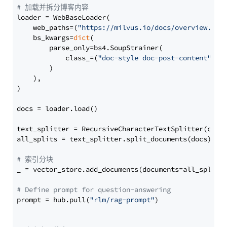
# 加载并拆分博客内容
loader = WebBaseLoader(

    web_paths=(
"https://milvus.io/docs/overview.md"
,
    bs_kwargs=
dict
(

        parse_only=bs4.SoupStrainer(

            class_=(
"doc-style doc-post-content"
)

        )

    ),

)

docs = loader.load()

text_splitter = RecursiveCharacterTextSplitter(chun
all_splits = text_splitter.split_documents(docs)

# 索引分块
_ = vector_store.add_documents(documents=all_splits)
# Define prompt for question-answering
prompt = hub.pull(
"rlm/rag-prompt"
)
