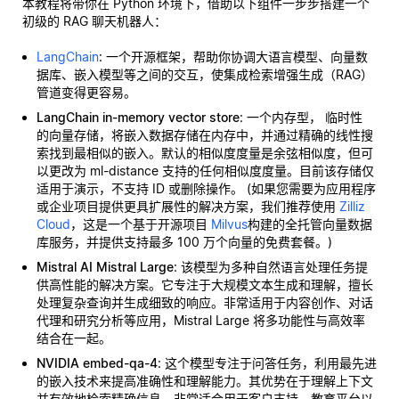
本教程将带你在 Python 环境下，借助以下组件一步步搭建一个
初级的 RAG 聊天机器人：
LangChain
: 一个开源框架，帮助你协调大语言模型、向量数
据库、嵌入模型等之间的交互，使集成检索增强生成（RAG）
管道变得更容易。
LangChain in-memory vector store
: 一个内存型，
临时性
的向量存储，将嵌入数据存储在内存中，并通过精确的线性搜
索找到最相似的嵌入。默认的相似度度量是余弦相似度，但可
以更改为 ml-distance 支持的任何相似度度量。目前该存储仅
适用于演示，不支持 ID 或删除操作。 (如果您需要为应用程序
或企业项目提供更具扩展性的解决方案，我们推荐使用
Zilliz
Cloud
，这是一个基于开源项目
Milvus
构建的全托管向量数据
库服务，并提供支持最多 100 万个向量的免费套餐。)
Mistral AI Mistral Large
: 该模型为多种自然语言处理任务提
供高性能的解决方案。它专注于大规模文本生成和理解，擅长
处理复杂查询并生成细致的响应。非常适用于内容创作、对话
代理和研究分析等应用，Mistral Large 将多功能性与高效率
结合在一起。
NVIDIA embed-qa-4
: 这个模型专注于问答任务，利用最先进
的嵌入技术来提高准确性和理解能力。其优势在于理解上下文
并有效地检索精确信息。非常适合用于客户支持、教育平台以