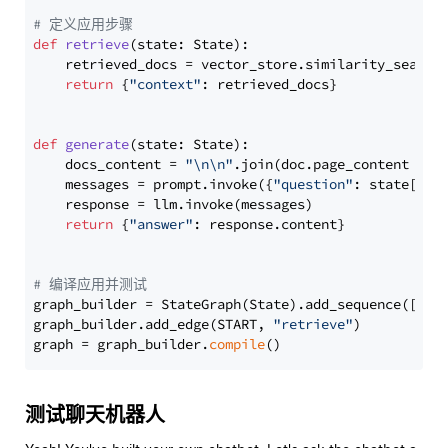
# 定义应用步骤
def
retrieve
(
state: State
):

    retrieved_docs = vector_store.similarity_search
return
 {
"context"
: retrieved_docs}

def
generate
(
state: State
):

    docs_content = 
"\n\n"
.join(doc.page_content 
for
    messages = prompt.invoke({
"question"
: state[
"qu
    response = llm.invoke(messages)

return
 {
"answer"
: response.content}

# 编译应用并测试
graph_builder = StateGraph(State).add_sequence([retr
graph_builder.add_edge(START, 
"retrieve"
)

graph = graph_builder.
compile
测试聊天机器人