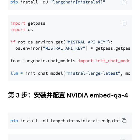
pip
 install -qU 
"langchain[mistralai]"
import
import
 os

if
 not os.environ.get(
"MISTRAL_API_KEY"
):

  os.environ[
"MISTRAL_API_KEY"
] = getpass.getpass(
"
from langchain.chat_models 
import
init_chat_model
llm
=
 init_chat_model(
"mistral-large-latest"
, model
第 3 步：安装并配置 NVIDIA embed-qa-4
pip