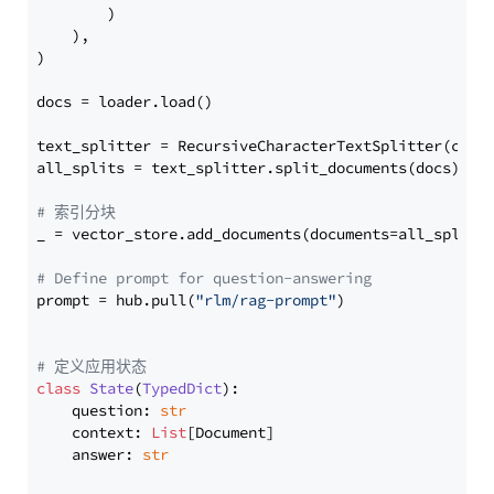
        )

    ),

)

docs = loader.load()

text_splitter = RecursiveCharacterTextSplitter(chun
all_splits = text_splitter.split_documents(docs)

# 索引分块
_ = vector_store.add_documents(documents=all_splits)
# Define prompt for question-answering
prompt = hub.pull(
"rlm/rag-prompt"
)

# 定义应用状态
class
State
(
TypedDict
):

    question: 
str
    context: 
List
[Document]

    answer: 
str