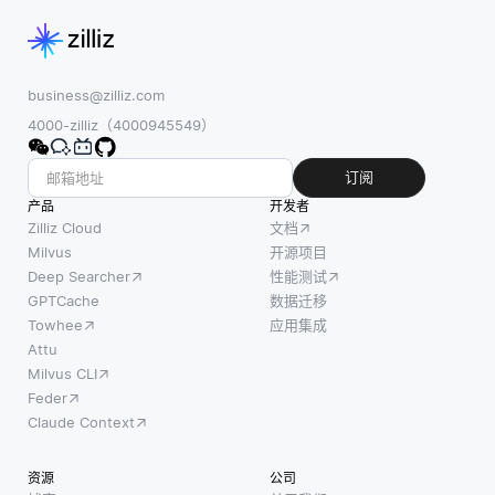
business@zilliz.com
4000-zilliz（4000945549）
订阅
产品
开发者
Zilliz Cloud
文档
Milvus
开源项目
Deep Searcher
性能测试
GPTCache
数据迁移
Towhee
应用集成
Attu
Milvus CLI
Feder
Claude Context
资源
公司