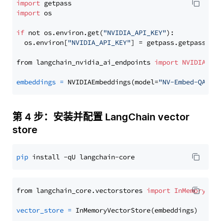
import
import
 os

if
 not os.environ.get(
"NVIDIA_API_KEY"
):

  os.environ[
"NVIDIA_API_KEY"
] = getpass.getpass(
"E
from langchain_nvidia_ai_endpoints 
import
NVIDIAEmb
embeddings
=
 NVIDIAEmbeddings(model=
"NV-Embed-QA"
第 4 步：安装并配置 LangChain vector
store
pip
from langchain_core.vectorstores 
import
InMemoryVec
vector_store
=