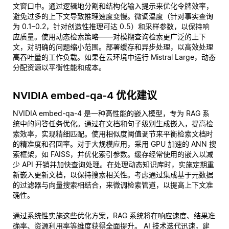
文窗口中。通过逻辑地分割和结构化输入提示来优化令牌效率，
避免过多的上下文导致推理速度变慢。微调温度（针对事实查询
为 0.1–0.2，针对创造性推理可达 0.5）和采样参数，以保持响
应质量。使用动态检索策略——对模糊查询检索更广泛的上下
文，对明确的问题缩小范围。部署缓存和异步处理，以高效处理
高吞吐量的工作负载。如果在云环境中运行 Mistral Large，动态
分配资源以平衡性能和成本。
NVIDIA embed-qa-4 优化建议
NVIDIA embed-qa-4 是一种高性能的嵌入模型，专为 RAG 系
统中的问答任务优化。通过在文档和句子级别生成嵌入，提高检
索效率，实现精细匹配。使用相似度阈值调节来平衡检索文档时
的精准度和召回率。对于大规模应用，采用 GPU 加速的 ANN 搜
索框架，如 FAISS，并优化索引参数。缓存经常使用的嵌入以减
少 API 开销并加快查询处理。在处理动态知识库时，实施定期重
新嵌入更新文档，以保持搜索相关性。考虑通过集成基于元数据
的过滤器与向量搜索相结合，来微调检索管道，以提高上下文准
确性。
通过系统性实施这些优化方案，RAG 系统将在响应速度、结果准
确率、资源利用率等维度获得全面提升。 AI 技术迭代迅速，建