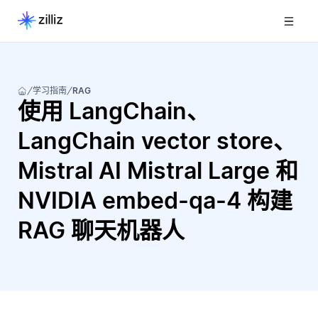
学习指南
RAG
使用 LangChain、
LangChain vector store、
Mistral AI Mistral Large 和
NVIDIA embed-qa-4 构建
RAG 聊天机器人