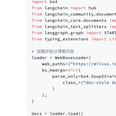
import
from
 langchain 
import
from
 langchain_community.documen
from
 langchain_core.documents 
im
from
 langchain_text_splitters 
im
from
 langgraph.graph 
import
from
 typing_extensions 
import
Li
# 加载并拆分博客内容
loader = WebBaseLoader(

    web_paths=(
"https://milvus.i
    bs_kwargs=
dict
(

        parse_only=bs4.SoupStrain
            class_=(
"doc-style d
        )

    ),

)

docs = loader.load()
