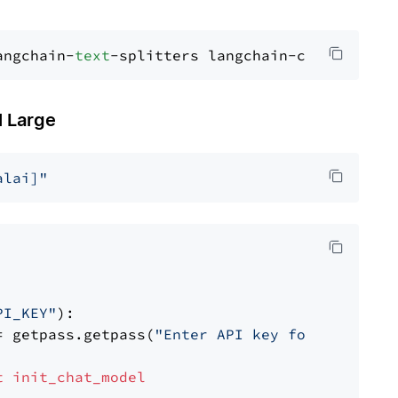
angchain-
text
 Large
alai]"
PI_KEY"
):

= getpass.getpass(
"Enter API key for Mistral 
t
init_chat_model