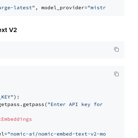
arge-latest"
, model_provider=
"mistralai"
xt V2
_KEY"
):

getpass.getpass(
"Enter API key for Nomic: "
)

cEmbeddings
el=
"nomic-ai/nomic-embed-text-v2-moe"