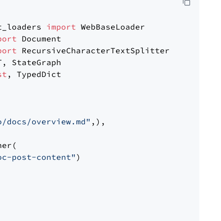
t_loaders 
import
port
port
st
, TypedDict

o/docs/overview.md"
,),

er(

oc-post-content"
)
