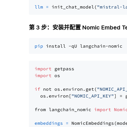
llm
=
 init_chat_model(
"mistral-l
第 3 步：安装并配置 Nomic Embed Te
pip
import
import
 os

if
 not os.environ.get(
"NOMIC_API
  os.environ[
"NOMIC_API_KEY"
] = 
from langchain_nomic 
import
Nomi
embeddings
=
 NomicEmbeddings(mod