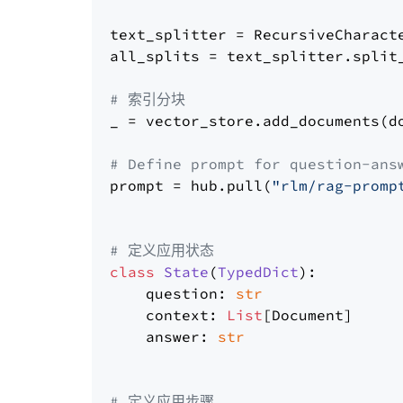
text_splitter = RecursiveCharact
all_splits = text_splitter.split_
# 索引分块
_ = vector_store.add_documents(do
# Define prompt for question-ans
prompt = hub.pull(
"rlm/rag-promp
# 定义应用状态
class
State
(
TypedDict
):

    question: 
str
    context: 
List
[Document]

    answer: 
str
# 定义应用步骤