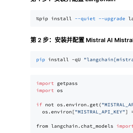
%pip install 
--quiet
--upgrade
 l
第 2 步：安装并配置 Mistral AI Mistral
pip
 install -qU 
"langchain[mistr
import
import
 os

if
 not os.environ.get(
"MISTRAL_A
  os.environ[
"MISTRAL_API_KEY"
] 
from langchain.chat_models 
impor