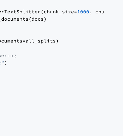
erTextSplitter(chunk_size=
1000
, chunk_overlap
documents(docs)

cuments=all_splits)

wering
t"
)
