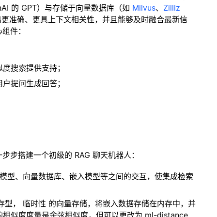
enAI 的 GPT）与存储于向量数据库（如
Milvus
、
Zilliz
出更准确、更具上下文相关性，并且能够及时融合最新信
心组件：
；
似度搜索提供支持；
用户提问生成回答；
一步步搭建一个初级的 RAG 聊天机器人：
言模型、向量数据库、嵌入模型等之间的交互，使集成检索
内存型，
临时性
的向量存储，将嵌入数据存储在内存中，并
度度量是余弦相似度，但可以更改为 ml-distance