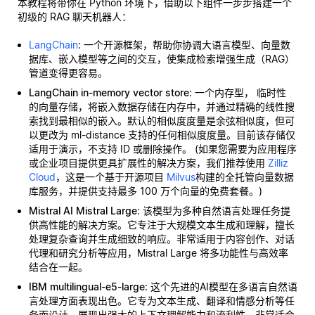
本教程将带你在 Python 环境下，借助以下组件一步步搭建一个
初级的 RAG 聊天机器人：
LangChain
: 一个开源框架，帮助你协调大语言模型、向量数
据库、嵌入模型等之间的交互，使集成检索增强生成（RAG）
管道变得更容易。
LangChain in-memory vector store
: 一个内存型，
临时性
的向量存储，将嵌入数据存储在内存中，并通过精确的线性搜
索找到最相似的嵌入。默认的相似度度量是余弦相似度，但可
以更改为 ml-distance 支持的任何相似度度量。目前该存储仅
适用于演示，不支持 ID 或删除操作。 (如果您需要为应用程序
或企业项目提供更具扩展性的解决方案，我们推荐使用
Zilliz
Cloud
，这是一个基于开源项目
Milvus
构建的全托管向量数据
库服务，并提供支持最多 100 万个向量的免费套餐。)
Mistral AI Mistral Large
: 该模型为多种自然语言处理任务提
供高性能的解决方案。它专注于大规模文本生成和理解，擅长
处理复杂查询并生成细致的响应。非常适用于内容创作、对话
代理和研究分析等应用，Mistral Large 将多功能性与高效率
结合在一起。
IBM multilingual-e5-large
: 这个先进的AI模型在多语言自然语
言处理方面表现出色。它专为文本生成、翻译和情感分析等任
务而设计，展现出强大的上下文理解能力和流利性。非常适合