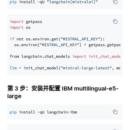
pip
 install -qU 
"langchain[mistralai]"
import
import
 os

if
 not os.environ.get(
"MISTRAL_API_KEY"
):

  os.environ[
"MISTRAL_API_KEY"
] = getpass.getpass(
"
from langchain.chat_models 
import
init_chat_model
llm
=
 init_chat_model(
"mistral-large-latest"
, model
第 3 步：安装并配置 IBM multilingual-e5-
large
pip