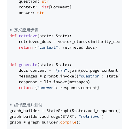
    question: 
str
    context: 
List
[Document]

    answer: 
str
# 定义应用步骤
def
retrieve
(
state: State
):

    retrieved_docs = vector_store.similarity_search
return
 {
"context"
: retrieved_docs}

def
generate
(
state: State
):

    docs_content = 
"\n\n"
.join(doc.page_content 
for
    messages = prompt.invoke({
"question"
: state[
"qu
    response = llm.invoke(messages)

return
 {
"answer"
: response.content}

# 编译应用并测试
graph_builder = StateGraph(State).add_sequence([retr
graph_builder.add_edge(START, 
"retrieve"
)

graph = graph_builder.
compile