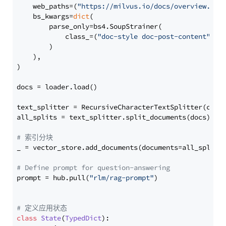
    web_paths=(
"https://milvus.io/docs/overview.md"
,
    bs_kwargs=
dict
(

        parse_only=bs4.SoupStrainer(

            class_=(
"doc-style doc-post-content"
)

        )

    ),

)

docs = loader.load()

text_splitter = RecursiveCharacterTextSplitter(chun
all_splits = text_splitter.split_documents(docs)

# 索引分块
_ = vector_store.add_documents(documents=all_splits)
# Define prompt for question-answering
prompt = hub.pull(
"rlm/rag-prompt"
)

# 定义应用状态
class
State
(
TypedDict
):
