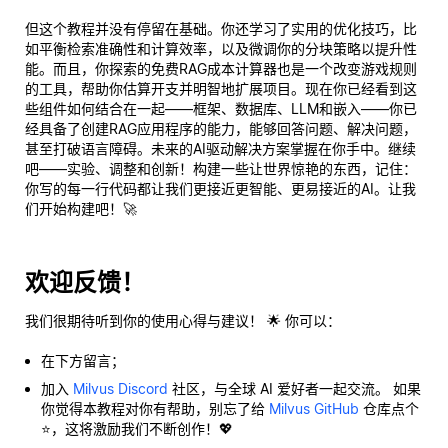
但这个教程并没有停留在基础。你还学习了实用的优化技巧，比
如平衡检索准确性和计算效率，以及微调你的分块策略以提升性
能。而且，你探索的免费RAG成本计算器也是一个改变游戏规则
的工具，帮助你估算开支并明智地扩展项目。现在你已经看到这
些组件如何结合在一起——框架、数据库、LLM和嵌入——你已
经具备了创建RAG应用程序的能力，能够回答问题、解决问题，
甚至打破语言障碍。未来的AI驱动解决方案掌握在你手中。继续
吧——实验、调整和创新！构建一些让世界惊艳的东西，记住：
你写的每一行代码都让我们更接近更智能、更易接近的AI。让我
们开始构建吧！🚀
欢迎反馈！
我们很期待听到你的使用心得与建议！ 🌟 你可以：
在下方留言；
加入
Milvus Discord
社区，与全球 AI 爱好者一起交流。 如果
你觉得本教程对你有帮助，别忘了给
Milvus GitHub
仓库点个
⭐，这将激励我们不断创作！💖