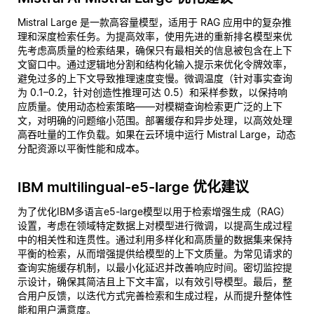
Mistral Large 是一款高容量模型，适用于 RAG 应用中的复杂推
理和深度检索任务。为提高效率，使用先进的重新排名模型来优
先考虑高质量的检索结果，确保只有最相关的信息被包含在上下
文窗口中。通过逻辑地分割和结构化输入提示来优化令牌效率，
避免过多的上下文导致推理速度变慢。微调温度（针对事实查询
为 0.1–0.2，针对创造性推理可达 0.5）和采样参数，以保持响
应质量。使用动态检索策略——对模糊查询检索更广泛的上下
文，对明确的问题缩小范围。部署缓存和异步处理，以高效处理
高吞吐量的工作负载。如果在云环境中运行 Mistral Large，动态
分配资源以平衡性能和成本。
IBM multilingual-e5-large 优化建议
为了优化IBM多语言e5-large模型以用于检索增强生成（RAG）
设置，考虑在领域特定数据上对模型进行微调，以提高生成过程
中的相关性和连贯性。通过利用多样化和高质量的数据集来保持
平衡的检索，从而增强提供给模型的上下文质量。为常见请求的
查询实施缓存机制，以最小化延迟并改善响应时间。密切监控提
示设计，确保其简洁且上下文丰富，以有效引导模型。最后，整
合用户反馈，以迭代方式完善检索和生成过程，从而提升整体性
能和用户满意度。