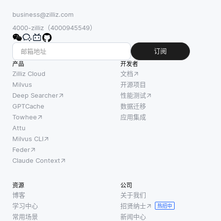
business@zilliz.com
4000-zilliz（4000945549）
订阅
产品
开发者
Zilliz Cloud
文档
Milvus
开源项目
Deep Searcher
性能测试
GPTCache
数据迁移
Towhee
应用集成
Attu
Milvus CLI
Feder
Claude Context
资源
公司
博客
关于我们
学习中心
招贤纳士
热招中
常用场景
新闻中心