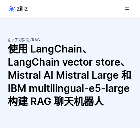
学习指南
RAG
使用 LangChain、
LangChain vector store、
Mistral AI Mistral Large 和
IBM multilingual-e5-large
构建 RAG 聊天机器人