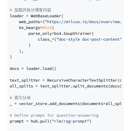
# 加载并拆分博客内容
loader = WebBaseLoader(

    web_paths=(
"https://milvus.io/docs/overview.md"
,
    bs_kwargs=
dict
(

        parse_only=bs4.SoupStrainer(

            class_=(
"doc-style doc-post-content"
)

        )

    ),

)

docs = loader.load()

text_splitter = RecursiveCharacterTextSplitter(chun
all_splits = text_splitter.split_documents(docs)

# 索引分块
_ = vector_store.add_documents(documents=all_splits)
# Define prompt for question-answering
prompt = hub.pull(
"rlm/rag-prompt"
)
