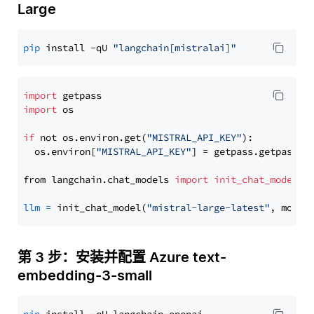
Large
pip
 install -qU 
"langchain[mistralai]"
import
import
 os

if
 not os.environ.get(
"MISTRAL_API_KEY"
):

  os.environ[
"MISTRAL_API_KEY"
] = getpass.getpass(
"
from langchain.chat_models 
import
init_chat_model
llm
=
 init_chat_model(
"mistral-large-latest"
, model
第 3 步：安装并配置 Azure text-
embedding-3-small