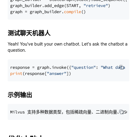
graph_builder.add_edge(START, 
"retrieve"
)

graph = graph_builder.
compile
测试聊天机器人
Yeah! You've built your own chatbot. Let's ask the chatbot a
question.
response = graph.invoke({
"question"
: 
"What data typ
print
(response[
"answer"
示例输出