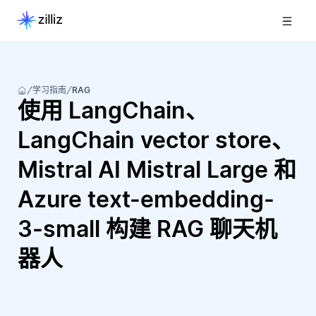
学习指南
RAG
使用 LangChain、
LangChain vector store、
Mistral AI Mistral Large 和
Azure text-embedding-
3-small 构建 RAG 聊天机
器人