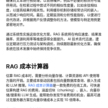
确保对文本进行预处理，以去除噪声，例如不必要的标点符号或
停用词。在检索过程中尝试不同的相似性度量，比如余弦相似
度，以提高结果的相关性。利用缓存机制存储经常访问的嵌入，
从而减少响应时间。最后，定期监测和分析性能指标，以便进行
迭代改进，并根据用户反馈调整你的方法，使模型与特定用例更
紧密地对齐。
通过系统性实施这些优化方案，RAG 系统将在响应速度、结果准
确率、资源利用率等维度获得全面提升。 AI 技术迭代迅速，建
议定期进行压力测试与架构调优，持续跟踪最新优化方案，确保
系统在技术发展中始终保持竞争优势。
RAG 成本计算器
估算 RAG 成本时，需要分析向量存储、计算资源和 API 使用等
方面的开销。主要成本驱动因素包括向量数据库查询、嵌入生成
和 LLM 推理。
RAG 成本计算器
是一款免费的在线工具，可快速
估算构建 RAG 的费用，涵盖切块（chunking）、嵌入、向量存
储/搜索和 LLM 生成。能帮助你发现节省费用的机会，最高可通
过无服务器方案在向量存储成本上实现 10 倍降本。