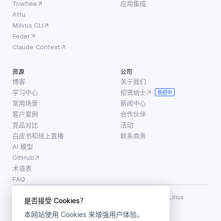
Towhee
应用集成
Attu
Milvus CLI
Feder
Claude Context
资源
公司
博客
关于我们
学习中心
招贤纳士
热招中
常用场景
新闻中心
客户案例
合作伙伴
竞品对比
活动
白皮书和线上直播
联系商务
AI 模型
GitHub
术语表
FAQ
使用条款
·
个人信息保护政策
·
数据安全政策
LF AI、LF AI & Data、Milvus，以及相关的开源项目名称为 Linux
是否接受 Cookies？
Foundation 所有商标
本网站使用 Cookies 来增强用户体验。
版权所有 ©2026 上海赜睿信息科技有限公司保留所有权利