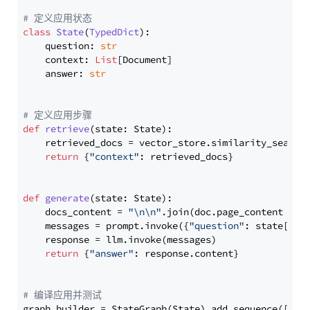
# 定义应用状态
class
State
(
TypedDict
):

    question: 
str
    context: 
List
[Document]

    answer: 
str
# 定义应用步骤
def
retrieve
(
state: State
):

    retrieved_docs = vector_store.similarity_search
return
 {
"context"
: retrieved_docs}

def
generate
(
state: State
):

    docs_content = 
"\n\n"
.join(doc.page_content 
for
    messages = prompt.invoke({
"question"
: state[
"qu
    response = llm.invoke(messages)

return
 {
"answer"
: response.content}

# 编译应用并测试
graph_builder = StateGraph(State).add_sequence([retr