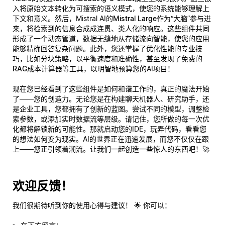
入将原始文本转化为可搜索的语义模式，使您的系统能够理解上
下文和意义。然后，Mistral AI的
Mistral Large
作为“大脑”参与进
来，将检索到的信息合成成连贯、类人化的响应。这些组件共同
形成了一个动态管道，数据无缝地从存储流向智能，使您的应用
能够精确回答复杂问题。此外，您还掌握了优化性能的专业技
巧，比如分块策略，以平衡速度和准确性，甚至发现了
免费的
RAG成本计算器
等工具，以明智地预算您的AI项目！
现在您已经看到了这些组件是如何和谐工作的，真正的魔法开始
了——
您的
创造力。无论您是在构建聊天机器人、研究助手，还
是企业工具，您都拥有了创新的蓝图。尝试不同的模型，调整检
索参数，或添加实时数据流等层级。请记住，您所做的每一次优
化都将解锁新的可能性。那就启动您的IDE，玩弄代码，看看您
的想法如何变为现实。AI的世界正在迅速发展，而您不仅仅在跟
上——您正引领着潮流。让我们一起创造一些惊人的东西吧！🚀
欢迎反馈！
我们很期待听到你的使用心得与建议！ 🌟 你可以：