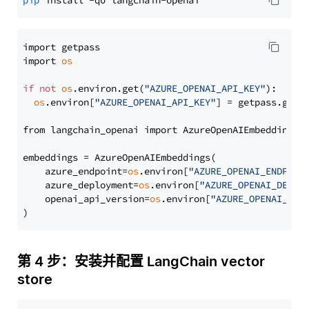
pip
import getpass

import 
os
if
not
os
.environ.get(
"AZURE_OPENAI_API_KEY"
):

os
.environ[
"AZURE_OPENAI_API_KEY"
] = getpass.getp
from langchain_openai import AzureOpenAIEmbeddings

embeddings = AzureOpenAIEmbeddings(

    azure_endpoint=
os
.environ[
"AZURE_OPENAI_ENDPOIN
    azure_deployment=
os
.environ[
"AZURE_OPENAI_DEPLO
    openai_api_version=
os
.environ[
"AZURE_OPENAI_API
第 4 步：安装并配置 LangChain vector
store