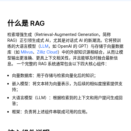
什么是 RAG
检索增强生成（Retrieval-Augmented Generation，简称
RAG）正引领生成式 AI，尤其是对话式 AI 的新潮流。它将预训
练的大语言模型（
LLM
，如 OpenAI 的 GPT）与存储于向量数据
库（如
Milvus
、
Zilliz Cloud
）中的外部知识源相结合，从而让模
型输出更准确、更具上下文相关性，并且能够及时融合最新信
息。 一个完整的 RAG 系统通常包含以下四大核心组件：
向量数据库：用于存储与检索向量化后的知识；
嵌入模型：将文本转为向量表示，为后续的相似度搜索提供支
持；
大语言模型（LLM）：根据检索到的上下文和用户提问生成回
答；
框架：负责将上述组件串联成可用的应用。