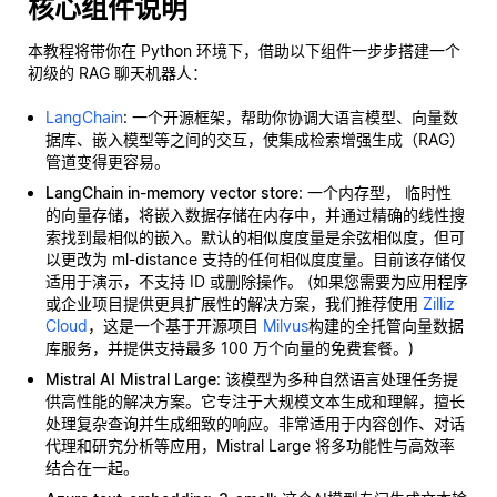
核心组件说明
本教程将带你在 Python 环境下，借助以下组件一步步搭建一个
初级的 RAG 聊天机器人：
LangChain
: 一个开源框架，帮助你协调大语言模型、向量数
据库、嵌入模型等之间的交互，使集成检索增强生成（RAG）
管道变得更容易。
LangChain in-memory vector store
: 一个内存型，
临时性
的向量存储，将嵌入数据存储在内存中，并通过精确的线性搜
索找到最相似的嵌入。默认的相似度度量是余弦相似度，但可
以更改为 ml-distance 支持的任何相似度度量。目前该存储仅
适用于演示，不支持 ID 或删除操作。 (如果您需要为应用程序
或企业项目提供更具扩展性的解决方案，我们推荐使用
Zilliz
Cloud
，这是一个基于开源项目
Milvus
构建的全托管向量数据
库服务，并提供支持最多 100 万个向量的免费套餐。)
Mistral AI Mistral Large
: 该模型为多种自然语言处理任务提
供高性能的解决方案。它专注于大规模文本生成和理解，擅长
处理复杂查询并生成细致的响应。非常适用于内容创作、对话
代理和研究分析等应用，Mistral Large 将多功能性与高效率
结合在一起。