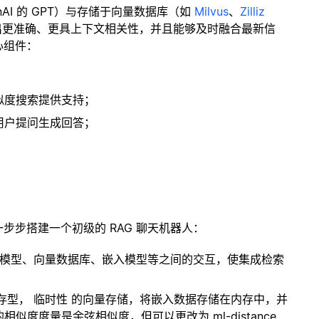
enAI 的 GPT）与存储于向量数据库（如
Milvus
、
Zilliz
出更准确、更具上下文相关性，并且能够及时融合最新信
心组件：
；
似度搜索提供支持；
用户提问生成回答；
一步步搭建一个初级的 RAG 聊天机器人：
言模型、向量数据库、嵌入模型等之间的交互，使集成检索
内存型，
临时性
的向量存储，将嵌入数据存储在内存中，并
度度量是余弦相似度，但可以更改为 ml-distance