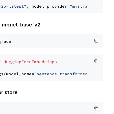
-3b-latest"
, model_provider=
"mistralai"
mpnet-base-v2
t
HuggingFaceEmbeddings
gs(model_name=
"sentence-transformers/all-mpne
 store