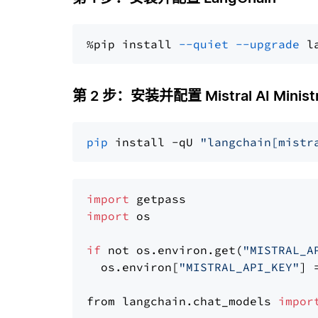
%pip install 
--quiet
--upgrade
 l
第 2 步：安装并配置 Mistral AI Ministr
pip
 install -qU 
"langchain[mistr
import
import
 os

if
 not os.environ.get(
"MISTRAL_A
  os.environ[
"MISTRAL_API_KEY"
] 
from langchain.chat_models 
impor