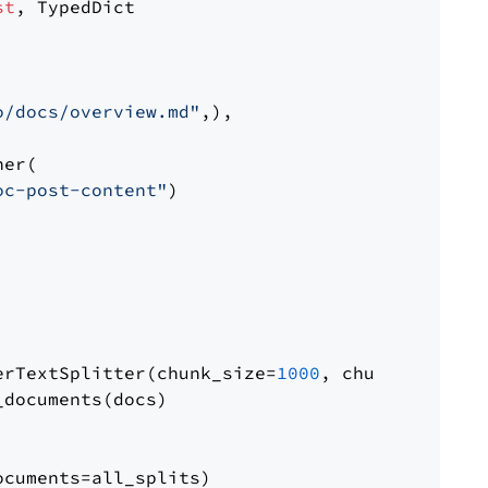
st
, TypedDict

o/docs/overview.md"
,),

er(

oc-post-content"
)

erTextSplitter(chunk_size=
1000
, chunk_overlap
documents(docs)

cuments=all_splits)
