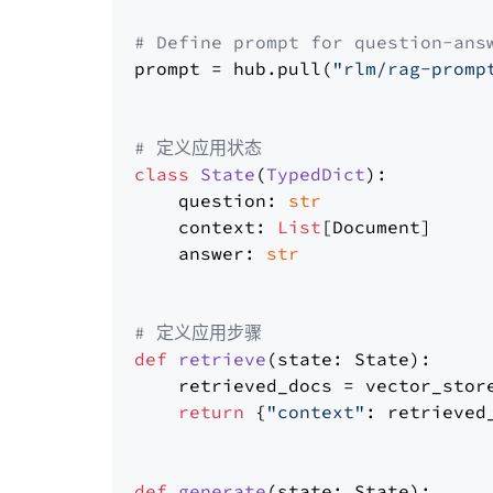
# Define prompt for question-ans
prompt = hub.pull(
"rlm/rag-promp
# 定义应用状态
class
State
(
TypedDict
):

    question: 
str
    context: 
List
[Document]

    answer: 
str
# 定义应用步骤
def
retrieve
(
state: State
):

    retrieved_docs = vector_stor
return
 {
"context"
: retrieved_
def
generate
(
state: State
):
