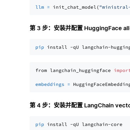
llm
=
 init_chat_model(
"ministral
第 3 步：安装并配置 HuggingFace all-
pip
from langchain_huggingface 
impor
embeddings
=
 HuggingFaceEmbeddin
第 4 步：安装并配置 LangChain vector
pip