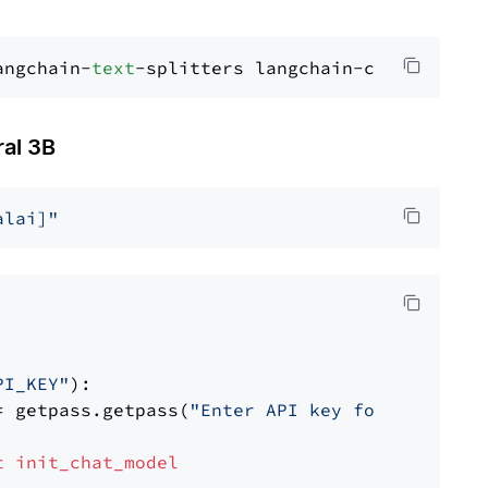
angchain-
text
al 3B
alai]"
PI_KEY"
):

= getpass.getpass(
"Enter API key for Mistral 
t
init_chat_model