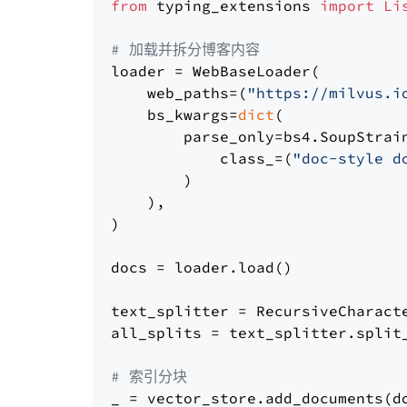
from
 typing_extensions 
import
Li
# 加载并拆分博客内容
loader = WebBaseLoader(

    web_paths=(
"https://milvus.i
    bs_kwargs=
dict
(

        parse_only=bs4.SoupStrain
            class_=(
"doc-style d
        )

    ),

)

docs = loader.load()

text_splitter = RecursiveCharact
all_splits = text_splitter.split_
# 索引分块
_ = vector_store.add_documents(do