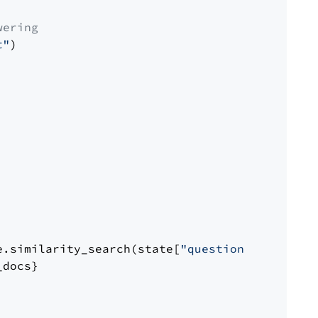
wering
t"
)

e.similarity_search(state[
"question"
])

docs}
