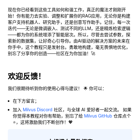
现在你已经看到这些工具如何和谐工作，真正的魔法才刚刚开
始！你有能力去实验、调整和扩展你的RAG应用，无论你是构建
客户支持机器人、研究助手，还是创意写作助手。记住，每一次
迭代——无论是微调嵌入、测试不同的LLM，还是精炼检索逻辑
——都为你的系统增添了智能层次。所以，尽管去尝试参数，探
索新的数据集，让好奇心引导你。由AI驱动的解决方案的未来在
你手中，这个教程只是发射台。勇敢地构建，毫无畏惧地优化，
别忘了分享你的创造——社区在为你加油！🚀
欢迎反馈！
我们很期待听到你的使用心得与建议！ 🌟 你可以：
在下方留言；
加入
Milvus Discord
社区，与全球 AI 爱好者一起交流。 如果
你觉得本教程对你有帮助，别忘了给
Milvus GitHub
仓库点个
⭐，这将激励我们不断创作！💖