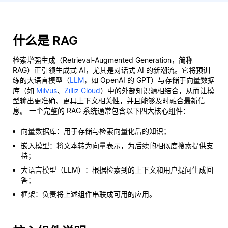
什么是 RAG
检索增强生成（Retrieval-Augmented Generation，简称
RAG）正引领生成式 AI，尤其是对话式 AI 的新潮流。它将预训
练的大语言模型（
LLM
，如 OpenAI 的 GPT）与存储于向量数据
库（如
Milvus
、
Zilliz Cloud
）中的外部知识源相结合，从而让模
型输出更准确、更具上下文相关性，并且能够及时融合最新信
息。 一个完整的 RAG 系统通常包含以下四大核心组件：
向量数据库：用于存储与检索向量化后的知识；
嵌入模型：将文本转为向量表示，为后续的相似度搜索提供支
持；
大语言模型（LLM）：根据检索到的上下文和用户提问生成回
答；
框架：负责将上述组件串联成可用的应用。