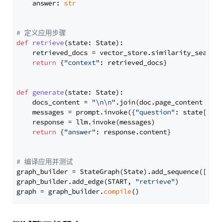
    answer: 
str
# 定义应用步骤
def
retrieve
(
state: State
):

    retrieved_docs = vector_store.similarity_search
return
 {
"context"
: retrieved_docs}

def
generate
(
state: State
):

    docs_content = 
"\n\n"
.join(doc.page_content 
for
    messages = prompt.invoke({
"question"
: state[
"qu
    response = llm.invoke(messages)

return
 {
"answer"
: response.content}

# 编译应用并测试
graph_builder = StateGraph(State).add_sequence([retr
graph_builder.add_edge(START, 
"retrieve"
)

graph = graph_builder.
compile