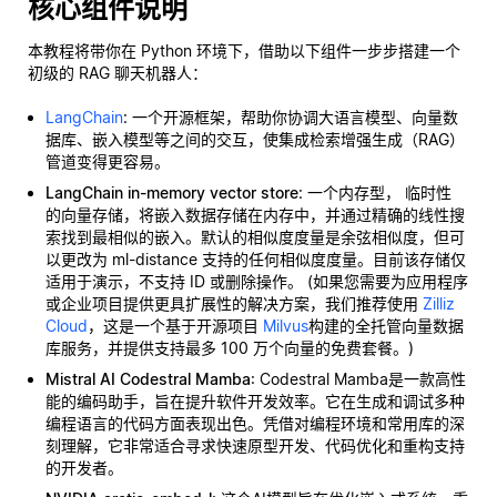
核心组件说明
本教程将带你在 Python 环境下，借助以下组件一步步搭建一个
初级的 RAG 聊天机器人：
LangChain
: 一个开源框架，帮助你协调大语言模型、向量数
据库、嵌入模型等之间的交互，使集成检索增强生成（RAG）
管道变得更容易。
LangChain in-memory vector store
: 一个内存型，
临时性
的向量存储，将嵌入数据存储在内存中，并通过精确的线性搜
索找到最相似的嵌入。默认的相似度度量是余弦相似度，但可
以更改为 ml-distance 支持的任何相似度度量。目前该存储仅
适用于演示，不支持 ID 或删除操作。 (如果您需要为应用程序
或企业项目提供更具扩展性的解决方案，我们推荐使用
Zilliz
Cloud
，这是一个基于开源项目
Milvus
构建的全托管向量数据
库服务，并提供支持最多 100 万个向量的免费套餐。)
Mistral AI Codestral Mamba
: Codestral Mamba是一款高性
能的编码助手，旨在提升软件开发效率。它在生成和调试多种
编程语言的代码方面表现出色。凭借对编程环境和常用库的深
刻理解，它非常适合寻求快速原型开发、代码优化和重构支持
的开发者。