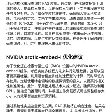
涉及结构化编程查询的 RAG 应用。通过使用在代码数据集上训
练的嵌入，提高检索质量，以确保检索到的上下文与编程语言和
任务良好对齐。为了增强响应的准确性，确保输入提示格式清
晰，包含函数定义、文档字符串和注释。动态调整温度值——较
低的值（0.1–0.2）用于确定性代码生成，较高的值（0.3–0.5）
用于探索性建议。使用缓存来存储常见的编程模式和频繁查询的
代码片段，以减少延迟。如果在 IDE 或交互式编码环境中部署，
请启用流式传输，以提供实时反馈和建议。在处理多个同时的代
码查询时，利用并行推理技术来优化性能。
NVIDIA arctic-embed-l 优化建议
为了优化您在检索增强生成（RAG）设置中的NVIDIA arctic-
embed-l组件，考虑实施多线程方法来并行处理数据，这可以显
著提高吞吐量。利用混合精度训练加速模型的计算，同时降低内
存使用。定期使用特定领域的数据微调您的嵌入，以提高其相关
性和准确性。此外，采用批处理技术来减少延迟，确保高效利用
GPU。监控您的推理时间，并根据工作负载模式动态调整缓存大
小，以有效平衡速度和资源消耗。
通过系统性实施这些优化方案，RAG 系统将在响应速度、结果准
确率、资源利用率等维度获得全面提升。 AI 技术迭代迅速，建