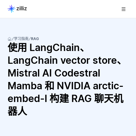
学习指南
RAG
使用 LangChain、
LangChain vector store、
Mistral AI Codestral
Mamba 和 NVIDIA arctic-
embed-l 构建 RAG 聊天机
器人