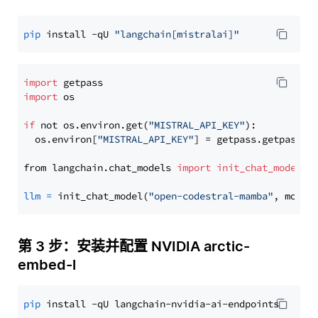
pip
 install -qU 
"langchain[mistralai]"
import
import
 os

if
 not os.environ.get(
"MISTRAL_API_KEY"
):

  os.environ[
"MISTRAL_API_KEY"
] = getpass.getpass(
"
from langchain.chat_models 
import
init_chat_model
llm
=
 init_chat_model(
"open-codestral-mamba"
, model
第 3 步：安装并配置 NVIDIA arctic-
embed-l
pip