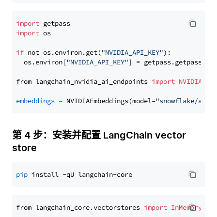
import
import
 os

if
 not os.environ.get(
"NVIDIA_API_KEY"
):

  os.environ[
"NVIDIA_API_KEY"
] = getpass.getpass(
"E
from langchain_nvidia_ai_endpoints 
import
NVIDIAEmb
embeddings
=
 NVIDIAEmbeddings(model=
"snowflake/arct
第 4 步：安装并配置 LangChain vector
store
pip
from langchain_core.vectorstores 
import
InMemoryVec