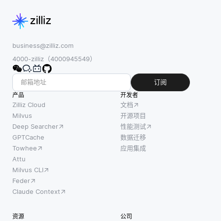
business@zilliz.com
4000-zilliz（4000945549）
订阅
产品
开发者
Zilliz Cloud
文档
Milvus
开源项目
Deep Searcher
性能测试
GPTCache
数据迁移
Towhee
应用集成
Attu
Milvus CLI
Feder
Claude Context
资源
公司