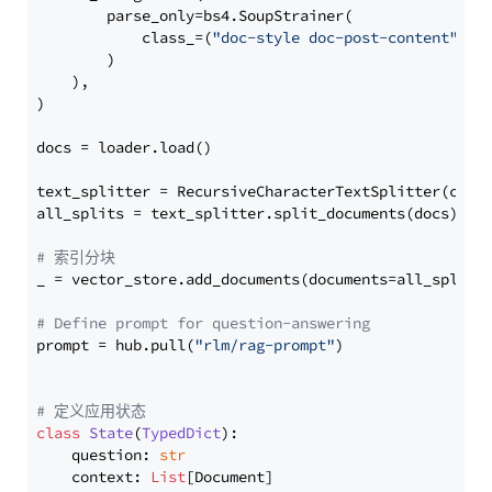
        parse_only=bs4.SoupStrainer(

            class_=(
"doc-style doc-post-content"
)

        )

    ),

)

docs = loader.load()

text_splitter = RecursiveCharacterTextSplitter(chun
all_splits = text_splitter.split_documents(docs)

# 索引分块
_ = vector_store.add_documents(documents=all_splits)
# Define prompt for question-answering
prompt = hub.pull(
"rlm/rag-prompt"
)

# 定义应用状态
class
State
(
TypedDict
):

    question: 
str
    context: 
List
[Document]
