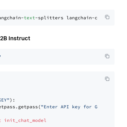
angchain-
text
 Instruct
"
KEY"
):

etpass.getpass(
"Enter API key for Groq: "
)

t
init_chat_model