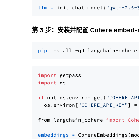
llm
=
 init_chat_model(
"qwen-2.5-
第 3 步：安装并配置 Cohere embed-mul
pip
import
import
 os

if
 not os.environ.get(
"COHERE_AP
  os.environ[
"COHERE_API_KEY"
] =
from langchain_cohere 
import
Coh
embeddings
=
 CohereEmbeddings(mo