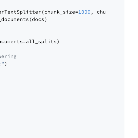
erTextSplitter(chunk_size=
1000
, chunk_overlap
documents(docs)

cuments=all_splits)

wering
t"
)
