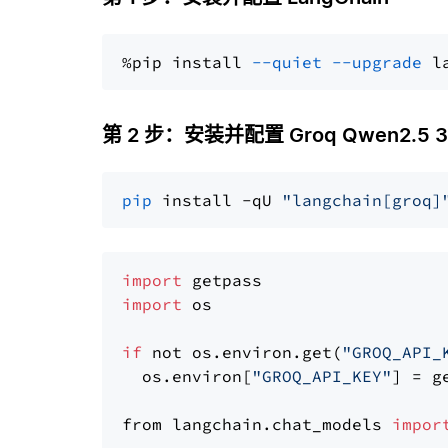
%pip install 
--quiet
--upgrade
 l
第 2 步：安装并配置 Groq Qwen2.5 32B
pip
 install -qU 
"langchain[groq]
import
import
 os

if
 not os.environ.get(
"GROQ_API_
  os.environ[
"GROQ_API_KEY"
] = g
from langchain.chat_models 
impor