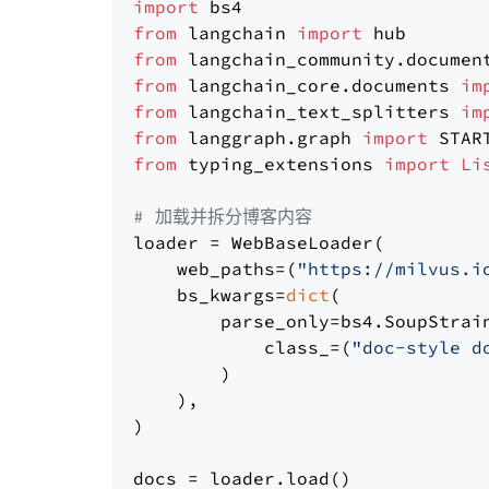
import
from
 langchain 
import
from
 langchain_community.documen
from
 langchain_core.documents 
im
from
 langchain_text_splitters 
im
from
 langgraph.graph 
import
from
 typing_extensions 
import
Li
# 加载并拆分博客内容
loader = WebBaseLoader(

    web_paths=(
"https://milvus.i
    bs_kwargs=
dict
(

        parse_only=bs4.SoupStrain
            class_=(
"doc-style d
        )

    ),

)

docs = loader.load()
