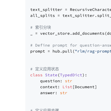
text_splitter = RecursiveCharact
all_splits = text_splitter.split_
# 索引分块
_ = vector_store.add_documents(do
# Define prompt for question-ans
prompt = hub.pull(
"rlm/rag-promp
# 定义应用状态
class
State
(
TypedDict
):

    question: 
str
    context: 
List
[Document]

    answer: 
str
# 定义应用步骤