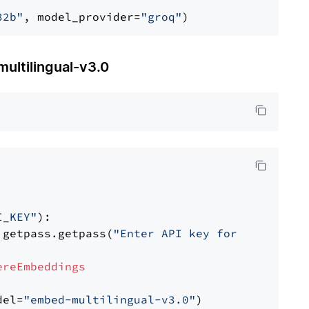
32b"
, model_provider=
"groq"
tilingual-v3.0
I_KEY"
):

 getpass.getpass(
"Enter API key for Cohere: "
ereEmbeddings
del=
"embed-multilingual-v3.0"