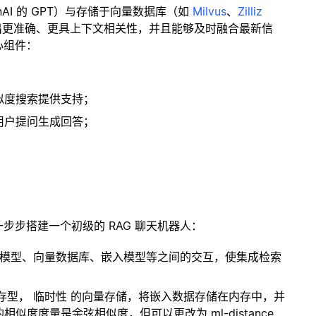
enAI 的 GPT）与存储于向量数据库（如
Milvus
、
Zilliz
出更准确、更具上下文相关性，并且能够及时融合最新信
心组件：
；
似度搜索提供支持；
用户提问生成回答；
一步步搭建一个初级的 RAG 聊天机器人：
言模型、向量数据库、嵌入模型等之间的交互，使集成检索
内存型，
临时性
的向量存储，将嵌入数据存储在内存中，并
度度量是余弦相似度，但可以更改为 ml-distance