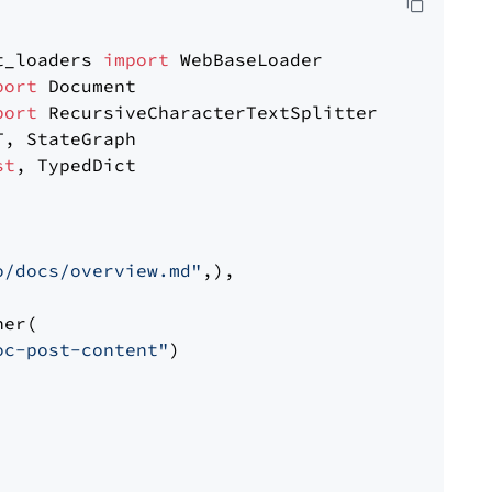
t_loaders 
import
port
port
st
, TypedDict

o/docs/overview.md"
,),

er(

oc-post-content"
)
