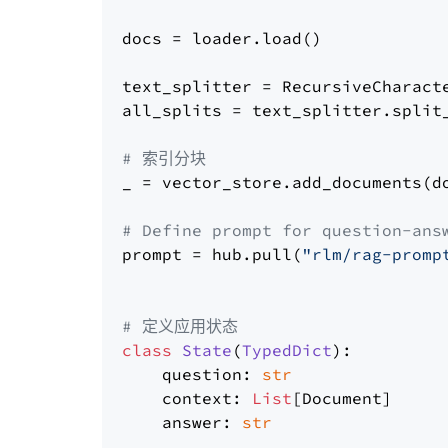
docs = loader.load()

text_splitter = RecursiveCharact
all_splits = text_splitter.split_
# 索引分块
_ = vector_store.add_documents(do
# Define prompt for question-ans
prompt = hub.pull(
"rlm/rag-promp
# 定义应用状态
class
State
(
TypedDict
):

    question: 
str
    context: 
List
[Document]

    answer: 
str