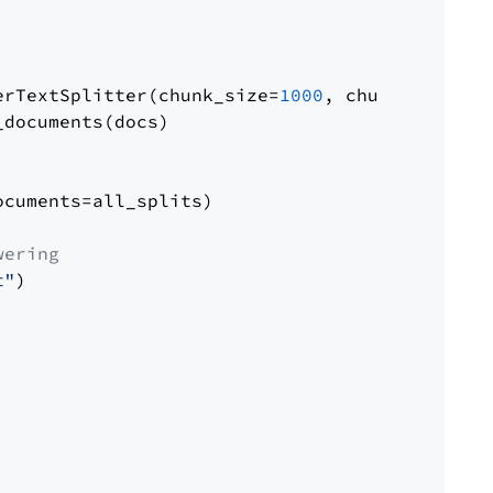
erTextSplitter(chunk_size=
1000
, chunk_overlap
documents(docs)

cuments=all_splits)

wering
t"
)
