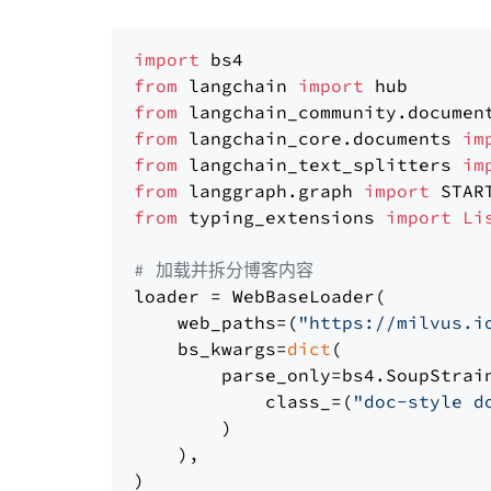
import
from
 langchain 
import
from
 langchain_community.documen
from
 langchain_core.documents 
im
from
 langchain_text_splitters 
im
from
 langgraph.graph 
import
from
 typing_extensions 
import
Li
# 加载并拆分博客内容
loader = WebBaseLoader(

    web_paths=(
"https://milvus.i
    bs_kwargs=
dict
(

        parse_only=bs4.SoupStrain
            class_=(
"doc-style d
        )

    ),

)
