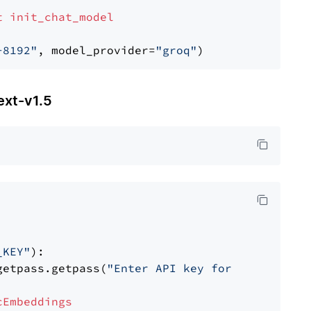
t
init_chat_model
-8192"
, model_provider=
"groq"
t-v1.5
_KEY"
):

getpass.getpass(
"Enter API key for Nomic: "
)

cEmbeddings