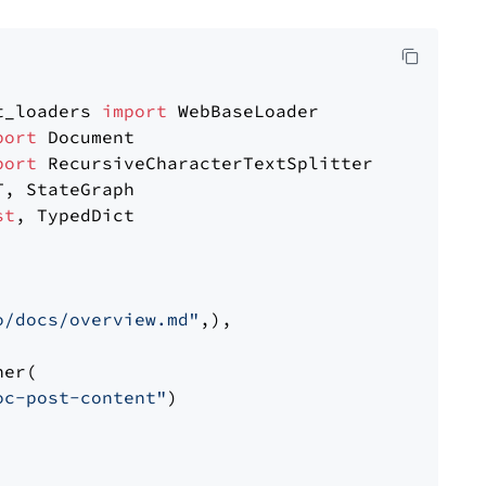
t_loaders 
import
port
port
st
, TypedDict

o/docs/overview.md"
,),

er(

oc-post-content"
)
