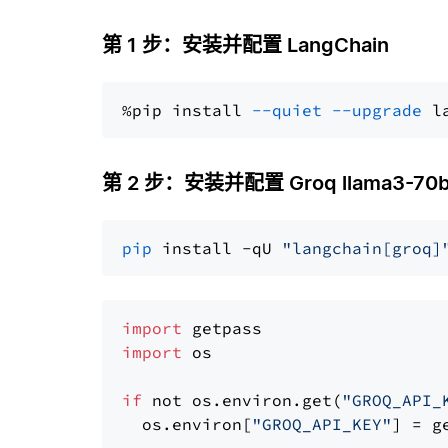
第 1 步：安装并配置 LangChain
%pip install 
--quiet
--upgrade
 l
第 2 步：安装并配置 Groq llama3-70b
pip
 install -qU 
"langchain[groq]
import
import
 os

if
 not os.environ.get(
"GROQ_API_
  os.environ[
"GROQ_API_KEY"
] = g