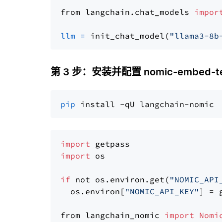
from langchain.chat_models 
impor
llm
=
 init_chat_model(
"llama3-8b
第 3 步：安装并配置 nomic-embed-tex
pip
import
import
 os

if
 not os.environ.get(
"NOMIC_API
  os.environ[
"NOMIC_API_KEY"
] = 
from langchain_nomic 
import
Nomi