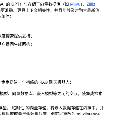
enAI 的 GPT）与存储于向量数据库（如
Milvus
、
Zilliz
出更准确、更具上下文相关性，并且能够及时融合最新信
心组件：
；
似度搜索提供支持；
用户提问生成回答；
一步步搭建一个初级的 RAG 聊天机器人：
言模型、向量数据库、嵌入模型等之间的交互，使集成检索
内存型，
临时性
的向量存储，将嵌入数据存储在内存中，并
度度量是余弦相似度，但可以更改为 ml-distance