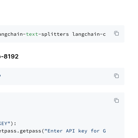
angchain-
text
-8192
"
KEY"
):

etpass.getpass(
"Enter API key for Groq: "
)
