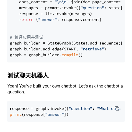
    docs_content = 
"\n\n"
.join(doc.page_content 
for
    messages = prompt.invoke({
"question"
: state[
"qu
    response = llm.invoke(messages)

return
 {
"answer"
: response.content}

# 编译应用并测试
graph_builder = StateGraph(State).add_sequence([retr
graph_builder.add_edge(START, 
"retrieve"
)

graph = graph_builder.
compile
测试聊天机器人
Yeah! You've built your own chatbot. Let's ask the chatbot a
question.
response = graph.invoke({
"question"
: 
"What data typ
print
(response[
"answer"