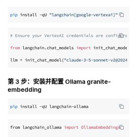
pip
 install -qU 
"langchain[google-vertexai]"
# Ensure your VertexAI credentials are configured
from
 langchain.chat_models 
import
 init_chat_model

llm = init_chat_model(
"claude-3-5-sonnet-v2@2024102
第 3 步：安装并配置 Ollama granite-
embedding
pip
from langchain_ollama 
import
OllamaEmbeddings