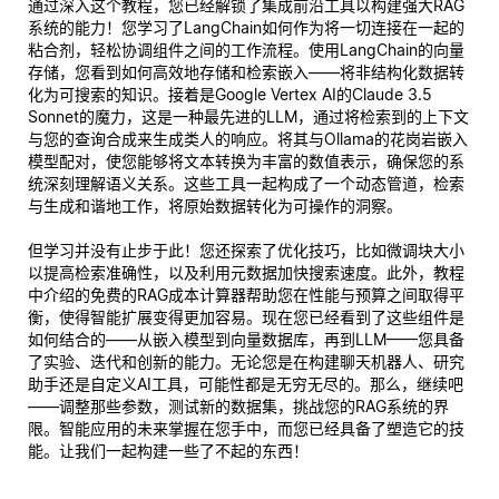
通过深入这个教程，您已经解锁了集成前沿工具以构建强大RAG
系统的能力！您学习了LangChain如何作为将一切连接在一起的
粘合剂，轻松协调组件之间的工作流程。使用LangChain的向量
存储，您看到如何高效地存储和检索嵌入——将非结构化数据转
化为可搜索的知识。接着是Google Vertex AI的Claude 3.5
Sonnet的魔力，这是一种最先进的LLM，通过将检索到的上下文
与您的查询合成来生成类人的响应。将其与Ollama的花岗岩嵌入
模型配对，使您能够将文本转换为丰富的数值表示，确保您的系
统深刻理解语义关系。这些工具一起构成了一个动态管道，检索
与生成和谐地工作，将原始数据转化为可操作的洞察。
但学习并没有止步于此！您还探索了优化技巧，比如微调块大小
以提高检索准确性，以及利用元数据加快搜索速度。此外，教程
中介绍的免费的RAG成本计算器帮助您在性能与预算之间取得平
衡，使得智能扩展变得更加容易。现在您已经看到了这些组件是
如何结合的——从嵌入模型到向量数据库，再到LLM——您具备
了实验、迭代和创新的能力。无论您是在构建聊天机器人、研究
助手还是自定义AI工具，可能性都是无穷无尽的。那么，继续吧
——调整那些参数，测试新的数据集，挑战您的RAG系统的界
限。智能应用的未来掌握在您手中，而您已经具备了塑造它的技
能。让我们一起构建一些了不起的东西！