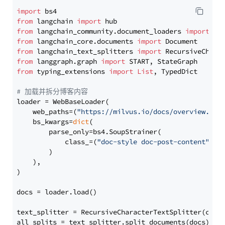
import
from
 langchain 
import
from
 langchain_community.document_loaders 
import
from
 langchain_core.documents 
import
from
 langchain_text_splitters 
import
from
 langgraph.graph 
import
from
 typing_extensions 
import
List
, TypedDict

# 加载并拆分博客内容
loader = WebBaseLoader(

    web_paths=(
"https://milvus.io/docs/overview.md"
,
    bs_kwargs=
dict
(

        parse_only=bs4.SoupStrainer(

            class_=(
"doc-style doc-post-content"
)

        )

    ),

)

docs = loader.load()

text_splitter = RecursiveCharacterTextSplitter(chun
all_splits = text_splitter.split_documents(docs)
