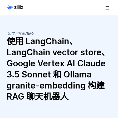
学习指南
RAG
使用 LangChain、
LangChain vector store、
Google Vertex AI Claude
3.5 Sonnet 和 Ollama
granite-embedding 构建
RAG 聊天机器人