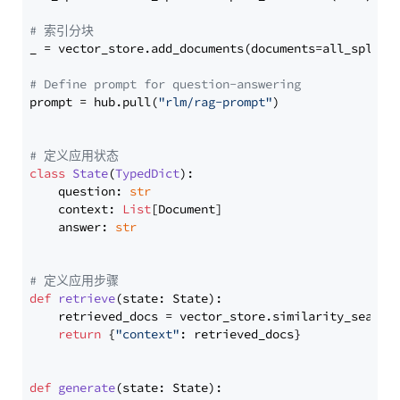
# 索引分块
_ = vector_store.add_documents(documents=all_splits)
# Define prompt for question-answering
prompt = hub.pull(
"rlm/rag-prompt"
)

# 定义应用状态
class
State
(
TypedDict
):

    question: 
str
    context: 
List
[Document]

    answer: 
str
# 定义应用步骤
def
retrieve
(
state: State
):

    retrieved_docs = vector_store.similarity_search
return
 {
"context"
: retrieved_docs}

def
generate
(
state: State
):
