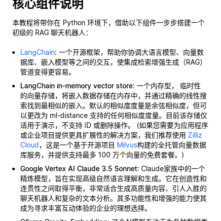
核心组件说明
本教程将带你在 Python 环境下，借助以下组件一步步搭建一个
初级的 RAG 聊天机器人：
LangChain
: 一个开源框架，帮助你协调大语言模型、向量数
据库、嵌入模型等之间的交互，使集成检索增强生成（RAG）
管道变得更容易。
LangChain in-memory vector store
: 一个内存型，
临时性
的向量存储，将嵌入数据存储在内存中，并通过精确的线性搜
索找到最相似的嵌入。默认的相似度度量是余弦相似度，但可
以更改为 ml-distance 支持的任何相似度度量。目前该存储仅
适用于演示，不支持 ID 或删除操作。 (如果您需要为应用程序
或企业项目提供更具扩展性的解决方案，我们推荐使用
Zilliz
Cloud
，这是一个基于开源项目
Milvus
构建的全托管向量数据
库服务，并提供支持最多 100 万个向量的免费套餐。)
Google Vertex AI Claude 3.5 Sonnet
: Claude家族中的一个
精炼模型，旨在实现高级自然语言理解和生成。它在创造性和
连贯性之间取得平衡，非常适合生成高质量内容、引人入胜的
聊天机器人和复杂的文本分析。其多功能性和增强的能力使其
成为寻求丰富互动体验的企业的理想选择。