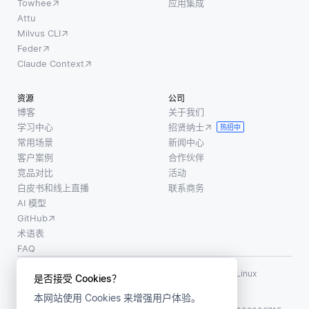
Towhee
应用集成
Attu
Milvus CLI
Feder
Claude Context
资源
公司
博客
关于我们
学习中心
招贤纳士
热招中
常用场景
新闻中心
客户案例
合作伙伴
竞品对比
活动
白皮书和线上直播
联系商务
AI 模型
GitHub
术语表
FAQ
使用条款
·
个人信息保护政策
·
数据安全政策
LF AI、LF AI & Data、Milvus，以及相关的开源项目名称为 Linux
是否接受 Cookies？
Foundation 所有商标
本网站使用 Cookies 来增强用户体验。
版权所有 ©2026 上海赜睿信息科技有限公司保留所有权利