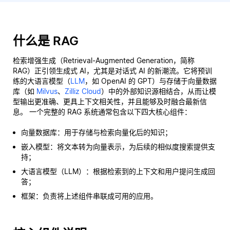
什么是 RAG
检索增强生成（Retrieval-Augmented Generation，简称
RAG）正引领生成式 AI，尤其是对话式 AI 的新潮流。它将预训
练的大语言模型（
LLM
，如 OpenAI 的 GPT）与存储于向量数据
库（如
Milvus
、
Zilliz Cloud
）中的外部知识源相结合，从而让模
型输出更准确、更具上下文相关性，并且能够及时融合最新信
息。 一个完整的 RAG 系统通常包含以下四大核心组件：
向量数据库：用于存储与检索向量化后的知识；
嵌入模型：将文本转为向量表示，为后续的相似度搜索提供支
持；
大语言模型（LLM）：根据检索到的上下文和用户提问生成回
答；
框架：负责将上述组件串联成可用的应用。