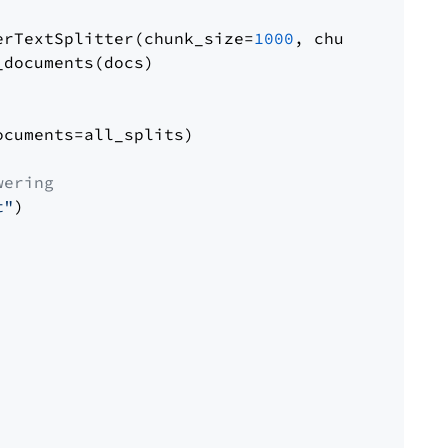
erTextSplitter(chunk_size=
1000
, chunk_overlap
documents(docs)

cuments=all_splits)

wering
t"
)
