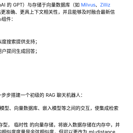
enAI 的 GPT）与存储于向量数据库（如
Milvus
、
Zilliz
出更准确、更具上下文相关性，并且能够及时融合最新信
心组件：
；
似度搜索提供支持；
用户提问生成回答；
一步步搭建一个初级的 RAG 聊天机器人：
言模型、向量数据库、嵌入模型等之间的交互，使集成检索
内存型，
临时性
的向量存储，将嵌入数据存储在内存中，并
度度量是余弦相似度，但可以更改为 ml-distance