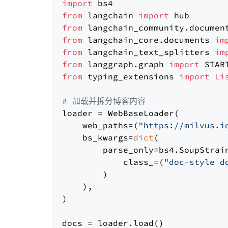
import
from
 langchain 
import
from
 langchain_community.documen
from
 langchain_core.documents 
im
from
 langchain_text_splitters 
im
from
 langgraph.graph 
import
from
 typing_extensions 
import
Li
# 加载并拆分博客内容
loader = WebBaseLoader(

    web_paths=(
"https://milvus.i
    bs_kwargs=
dict
(

        parse_only=bs4.SoupStrain
            class_=(
"doc-style d
        )

    ),

)

docs = loader.load()
