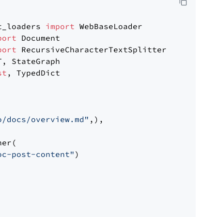
t_loaders 
import
port
port
st
, TypedDict

o/docs/overview.md"
,),

er(

oc-post-content"
)
