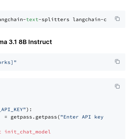
angchain-
text
 3.1 8B Instruct
orks]"
_API_KEY"
):

] = getpass.getpass(
"Enter API key for Firewo
t
init_chat_model