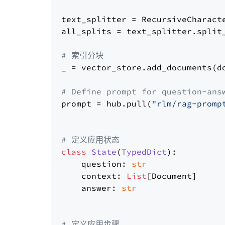
text_splitter = RecursiveCharact
all_splits = text_splitter.split_
# 索引分块
_ = vector_store.add_documents(do
# Define prompt for question-ans
prompt = hub.pull(
"rlm/rag-promp
# 定义应用状态
class
State
(
TypedDict
):

    question: 
str
    context: 
List
[Document]

    answer: 
str
# 定义应用步骤