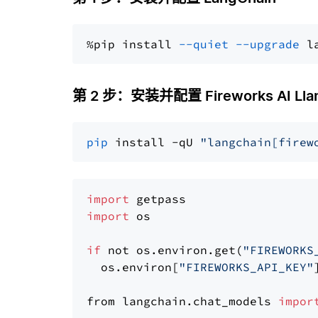
%pip install 
--quiet
--upgrade
 l
第 2 步：安装并配置 Fireworks AI Llama
pip
 install -qU 
"langchain[firew
import
import
 os

if
 not os.environ.get(
"FIREWORKS
  os.environ[
"FIREWORKS_API_KEY"
from langchain.chat_models 
impor