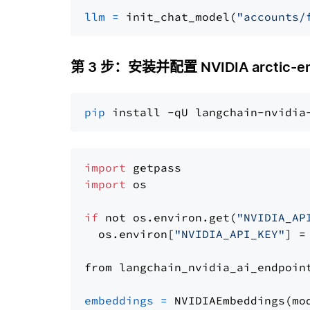
llm
=
 init_chat_model(
"accounts/
第 3 步：安装并配置 NVIDIA arctic-e
pip
import
import
 os

if
 not os.environ.get(
"NVIDIA_AP
  os.environ[
"NVIDIA_API_KEY"
] =
from langchain_nvidia_ai_endpoin
embeddings
=
 NVIDIAEmbeddings(mo