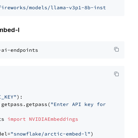
fireworks/models/llama-v3p1-8b-instruct"
, mod
mbed-l
I_KEY"
):

 getpass.getpass(
"Enter API key for NVIDIA: "
ts 
import
NVIDIAEmbeddings
del=
"snowflake/arctic-embed-l"