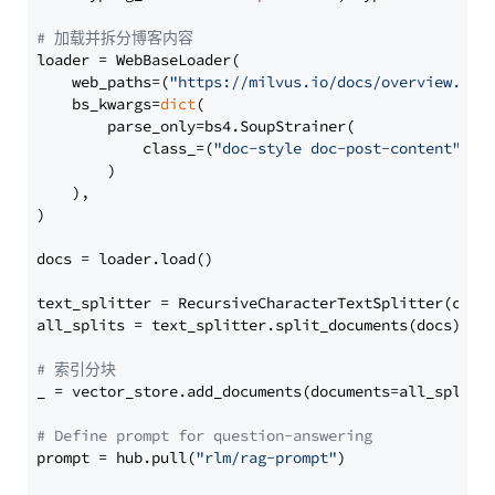
# 加载并拆分博客内容
loader = WebBaseLoader(

    web_paths=(
"https://milvus.io/docs/overview.md"
,
    bs_kwargs=
dict
(

        parse_only=bs4.SoupStrainer(

            class_=(
"doc-style doc-post-content"
)

        )

    ),

)

docs = loader.load()

text_splitter = RecursiveCharacterTextSplitter(chun
all_splits = text_splitter.split_documents(docs)

# 索引分块
_ = vector_store.add_documents(documents=all_splits)
# Define prompt for question-answering
prompt = hub.pull(
"rlm/rag-prompt"
)
