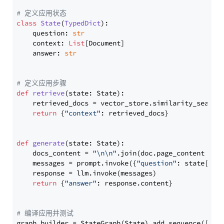
# 定义应用状态
class
State
(
TypedDict
):

    question: 
str
    context: 
List
[Document]

    answer: 
str
# 定义应用步骤
def
retrieve
(
state: State
):

    retrieved_docs = vector_store.similarity_search
return
 {
"context"
: retrieved_docs}

def
generate
(
state: State
):

    docs_content = 
"\n\n"
.join(doc.page_content 
for
    messages = prompt.invoke({
"question"
: state[
"qu
    response = llm.invoke(messages)

return
 {
"answer"
: response.content}

# 编译应用并测试
graph_builder = StateGraph(State).add_sequence([retr