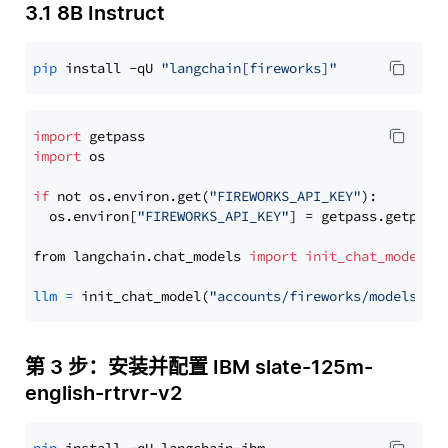
3.1 8B Instruct
pip
 install -qU 
"langchain[fireworks]"
import
import
 os

if
 not os.environ.get(
"FIREWORKS_API_KEY"
):

  os.environ[
"FIREWORKS_API_KEY"
] = getpass.getpass
from langchain.chat_models 
import
init_chat_model
llm
=
 init_chat_model(
"accounts/fireworks/models/ll
第 3 步：安装并配置 IBM slate-125m-
english-rtrvr-v2