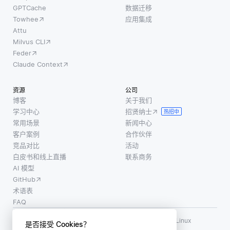
GPTCache
数据迁移
Towhee
应用集成
Attu
Milvus CLI
Feder
Claude Context
资源
公司
博客
关于我们
学习中心
招贤纳士
热招中
常用场景
新闻中心
客户案例
合作伙伴
竞品对比
活动
白皮书和线上直播
联系商务
AI 模型
GitHub
术语表
FAQ
使用条款
·
个人信息保护政策
·
数据安全政策
LF AI、LF AI & Data、Milvus，以及相关的开源项目名称为 Linux
是否接受 Cookies？
Foundation 所有商标