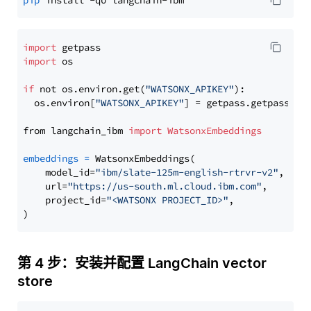
pip
import
import
 os

if
 not os.environ.get(
"WATSONX_APIKEY"
):

  os.environ[
"WATSONX_APIKEY"
] = getpass.getpass(
"E
from langchain_ibm 
import
WatsonxEmbeddings
embeddings
=
 WatsonxEmbeddings(

    model_id=
"ibm/slate-125m-english-rtrvr-v2"
,

    url=
"https://us-south.ml.cloud.ibm.com"
,

    project_id=
"<WATSONX PROJECT_ID>"
,

第 4 步：安装并配置 LangChain vector
store