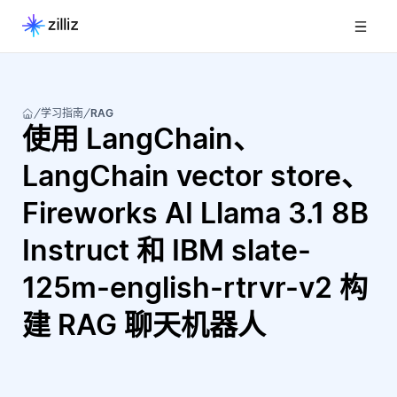
学习指南
RAG
使用 LangChain、
LangChain vector store、
Fireworks AI Llama 3.1 8B
Instruct 和 IBM slate-
125m-english-rtrvr-v2 构
建 RAG 聊天机器人