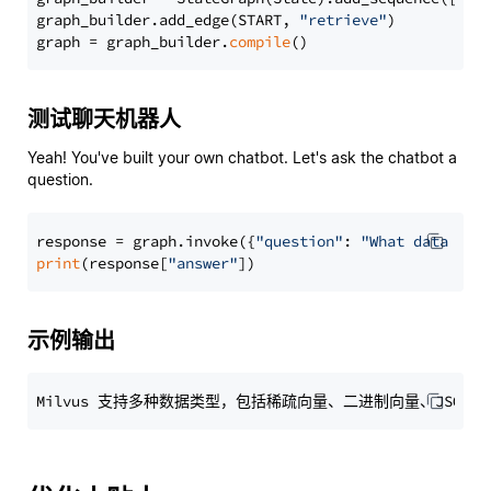
graph_builder.add_edge(START, 
"retrieve"
)

graph = graph_builder.
compile
测试聊天机器人
Yeah! You've built your own chatbot. Let's ask the chatbot a
question.
response = graph.invoke({
"question"
: 
"What data typ
print
(response[
"answer"
示例输出