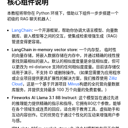
核心组件说明
本教程将带你在 Python 环境下，借助以下组件一步步搭建一个
初级的 RAG 聊天机器人：
LangChain
: 一个开源框架，帮助你协调大语言模型、向量数
据库、嵌入模型等之间的交互，使集成检索增强生成（RAG）
管道变得更容易。
LangChain in-memory vector store
: 一个内存型，
临时性
的向量存储，将嵌入数据存储在内存中，并通过精确的线性搜
索找到最相似的嵌入。默认的相似度度量是余弦相似度，但可
以更改为 ml-distance 支持的任何相似度度量。目前该存储仅
适用于演示，不支持 ID 或删除操作。 (如果您需要为应用程序
或企业项目提供更具扩展性的解决方案，我们推荐使用
Zilliz
Cloud
，这是一个基于开源项目
Milvus
构建的全托管向量数据
库服务，并提供支持最多 100 万个向量的免费套餐。)
Fireworks AI Llama 3.1 8B Instruct
: 这个模型旨在通过先进
的推理能力提供精确的指示和指导。它拥有80亿个参数，能够
在各个领域生成连贯的回应，适合用于教育工具、虚拟助手和
互动内容创作。它的优势在于通过个性化的互动来增强用户参
与感。