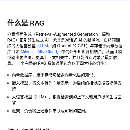
什么是 RAG
检索增强生成（Retrieval-Augmented Generation，简称
RAG）正引领生成式 AI，尤其是对话式 AI 的新潮流。它将预训
练的大语言模型（
LLM
，如 OpenAI 的 GPT）与存储于向量数据
库（如
Milvus
、
Zilliz Cloud
）中的外部知识源相结合，从而让模
型输出更准确、更具上下文相关性，并且能够及时融合最新信
息。 一个完整的 RAG 系统通常包含以下四大核心组件：
向量数据库：用于存储与检索向量化后的知识；
嵌入模型：将文本转为向量表示，为后续的相似度搜索提供支
持；
大语言模型（LLM）：根据检索到的上下文和用户提问生成回
答；
框架：负责将上述组件串联成可用的应用。