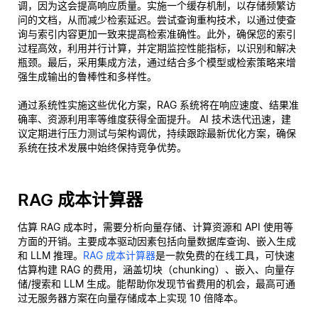
调，因为这会提高响应质量。实施一个缓存机制，以存储频繁访
问的文档，从而减少检索延迟。尝试查询重构技术，以通过使查
询与索引内容更加一致来提高检索准确性。此外，确保您的索引
过程高效，利用并行计算，并定期监控性能指标，以识别和解决
瓶颈。最后，采用集成方法，通过结合多个模型或检索策略来增
强生成输出的鲁棒性和多样性。
通过系统性实施这些优化方案，RAG 系统将在响应速度、结果准
确率、资源利用率等维度获得全面提升。 AI 技术迭代迅速，建
议定期进行压力测试与架构调优，持续跟踪最新优化方案，确保
系统在技术发展中始终保持竞争优势。
RAG 成本计算器
估算 RAG 成本时，需要分析向量存储、计算资源和 API 使用等
方面的开销。主要成本驱动因素包括向量数据库查询、嵌入生成
和 LLM 推理。
RAG 成本计算器
是一款免费的在线工具，可快速
估算构建 RAG 的费用，涵盖切块（chunking）、嵌入、向量存
储/搜索和 LLM 生成。能帮助你发现节省费用的机会，最高可通
过无服务器方案在向量存储成本上实现 10 倍降本。