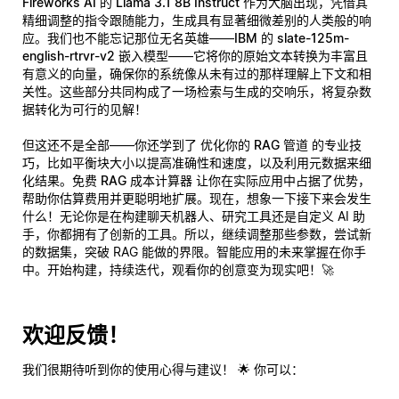
Fireworks AI 的 Llama 3.1 8B Instruct
作为大脑出现，凭借其
精细调整的指令跟随能力，生成具有显著细微差别的人类般的响
应。我们也不能忘记那位无名英雄——
IBM 的 slate-125m-
english-rtrvr-v2 嵌入模型
——它将你的原始文本转换为丰富且
有意义的向量，确保你的系统像从未有过的那样理解上下文和相
关性。这些部分共同构成了一场检索与生成的交响乐，将复杂数
据转化为可行的见解！
但这还不是全部——你还学到了
优化你的 RAG 管道
的专业技
巧，比如平衡块大小以提高准确性和速度，以及利用元数据来细
化结果。
免费 RAG 成本计算器
让你在实际应用中占据了优势，
帮助你估算费用并更聪明地扩展。现在，想象一下接下来会发生
什么！无论你是在构建聊天机器人、研究工具还是自定义 AI 助
手，你都拥有了创新的工具。所以，继续调整那些参数，尝试新
的数据集，突破 RAG 能做的界限。智能应用的未来掌握在你手
中。开始构建，持续迭代，观看你的创意变为现实吧！🚀
欢迎反馈！
我们很期待听到你的使用心得与建议！ 🌟 你可以：