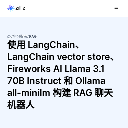
学习指南
RAG
使用 LangChain、
LangChain vector store、
Fireworks AI Llama 3.1
70B Instruct 和 Ollama
all-minilm 构建 RAG 聊天
机器人