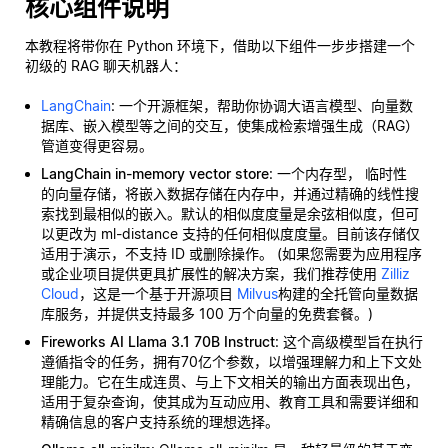
核心组件说明
本教程将带你在 Python 环境下，借助以下组件一步步搭建一个
初级的 RAG 聊天机器人：
LangChain
: 一个开源框架，帮助你协调大语言模型、向量数
据库、嵌入模型等之间的交互，使集成检索增强生成（RAG）
管道变得更容易。
LangChain in-memory vector store
: 一个内存型，
临时性
的向量存储，将嵌入数据存储在内存中，并通过精确的线性搜
索找到最相似的嵌入。默认的相似度度量是余弦相似度，但可
以更改为 ml-distance 支持的任何相似度度量。目前该存储仅
适用于演示，不支持 ID 或删除操作。 (如果您需要为应用程序
或企业项目提供更具扩展性的解决方案，我们推荐使用
Zilliz
Cloud
，这是一个基于开源项目
Milvus
构建的全托管向量数据
库服务，并提供支持最多 100 万个向量的免费套餐。)
Fireworks AI Llama 3.1 70B Instruct
: 这个高级模型旨在执行
遵循指令的任务，拥有70亿个参数，以增强理解力和上下文处
理能力。它在生成连贯、与上下文相关的输出方面表现出色，
适用于复杂查询，使其成为互动应用、教育工具和需要详细和
精确信息的客户支持系统的理想选择。