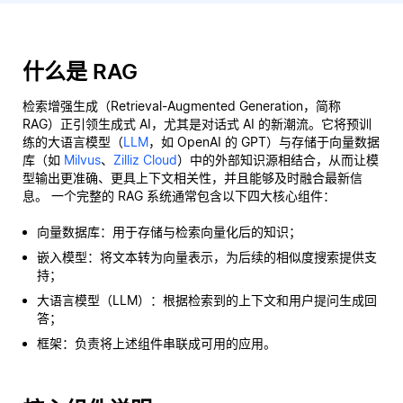
什么是 RAG
检索增强生成（Retrieval-Augmented Generation，简称
RAG）正引领生成式 AI，尤其是对话式 AI 的新潮流。它将预训
练的大语言模型（
LLM
，如 OpenAI 的 GPT）与存储于向量数据
库（如
Milvus
、
Zilliz Cloud
）中的外部知识源相结合，从而让模
型输出更准确、更具上下文相关性，并且能够及时融合最新信
息。 一个完整的 RAG 系统通常包含以下四大核心组件：
向量数据库：用于存储与检索向量化后的知识；
嵌入模型：将文本转为向量表示，为后续的相似度搜索提供支
持；
大语言模型（LLM）：根据检索到的上下文和用户提问生成回
答；
框架：负责将上述组件串联成可用的应用。