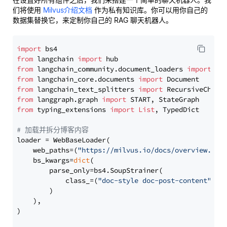
们将使用
Milvus介绍文档
作为私有知识库。你可以用你自己的
数据集替换它，来定制你自己的 RAG 聊天机器人。
import
from
 langchain 
import
from
 langchain_community.document_loaders 
import
from
 langchain_core.documents 
import
from
 langchain_text_splitters 
import
from
 langgraph.graph 
import
from
 typing_extensions 
import
List
, TypedDict

# 加载并拆分博客内容
loader = WebBaseLoader(

    web_paths=(
"https://milvus.io/docs/overview.md"
,
    bs_kwargs=
dict
(

        parse_only=bs4.SoupStrainer(

            class_=(
"doc-style doc-post-content"
)

        )

    ),

)
