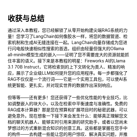
收获与总结
通过深入本教程，您已经解锁了从零开始构建尖端RAG系统的力
量！您学习了LangChain如何像胶水一样，将您的数据管道、检
索机制和生成AI无缝连接在一起。LangChain向量存储成为您进
行闪电般快速相似性搜索的首选，组织由轻量但强大的Ollama
all-minilm模型生成的嵌入——证明了您不需要庞大的资源就能抓
住丰富的语义。接下来是本教程的明星：Fireworks AI的Llama
3.1 70B Instruct，它将检索到的上下文转化为类人、精准的响
应，展示了企业级LLM如何提升您的应用程序。每一步都强化了
RAG不仅仅是一个流行词——它是一个实用工具包，可以使AI系
统更智能、更扎实，并对现实世界的数据作出深刻响应。
但等等——还有更多！您还获得了一些优化性能的专业技巧，比
如调整嵌入的块大小，以及在检索中平衡速度与准确性。免费的
RAG成本计算器？那是您在预算和扩展项目时的秘密武器，可以
避免意外。现在想象一下接下来会发生什么：能够
真正
理解您文
档的聊天机器人、能够实时引用来源的研究助手，或者以您尚未
梦想过的方式重新混合知识的创意工具。这些都是掌握在您手中
的构件——去构建一些能让您的用户惊叹、解决真实问题，并推