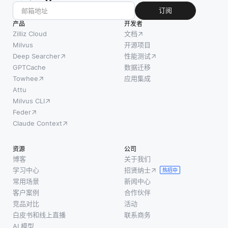
订阅
产品
开发者
Zilliz Cloud
文档
Milvus
开源项目
Deep Searcher
性能测试
GPTCache
数据迁移
Towhee
应用集成
Attu
Milvus CLI
Feder
Claude Context
资源
公司
博客
关于我们
学习中心
招贤纳士
热招中
常用场景
新闻中心
客户案例
合作伙伴
竞品对比
活动
白皮书和线上直播
联系商务
AI 模型