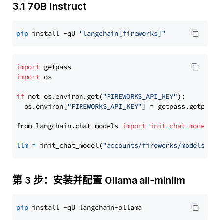
3.1 70B Instruct
pip
 install -qU 
"langchain[fireworks]"
import
import
 os

if
 not os.environ.get(
"FIREWORKS_API_KEY"
):

  os.environ[
"FIREWORKS_API_KEY"
] = getpass.getpass
from langchain.chat_models 
import
init_chat_model
llm
=
 init_chat_model(
"accounts/fireworks/models/ll
第 3 步：安装并配置 Ollama all-minilm
pip