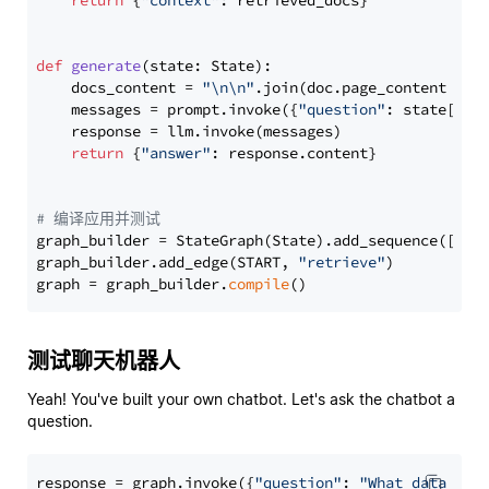
return
 {
"context"
: retrieved_docs}

def
generate
(
state: State
):

    docs_content = 
"\n\n"
.join(doc.page_content 
for
    messages = prompt.invoke({
"question"
: state[
"qu
    response = llm.invoke(messages)

return
 {
"answer"
: response.content}

# 编译应用并测试
graph_builder = StateGraph(State).add_sequence([retr
graph_builder.add_edge(START, 
"retrieve"
)

graph = graph_builder.
compile
测试聊天机器人
Yeah! You've built your own chatbot. Let's ask the chatbot a
question.
response = graph.invoke({
"question"
: 
"What data typ