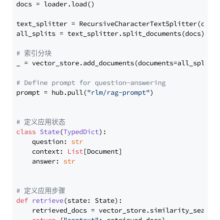
docs = loader.load()

text_splitter = RecursiveCharacterTextSplitter(chun
all_splits = text_splitter.split_documents(docs)

# 索引分块
_ = vector_store.add_documents(documents=all_splits)
# Define prompt for question-answering
prompt = hub.pull(
"rlm/rag-prompt"
)

# 定义应用状态
class
State
(
TypedDict
):

    question: 
str
    context: 
List
[Document]

    answer: 
str
# 定义应用步骤
def
retrieve
(
state: State
):

    retrieved_docs = vector_store.similarity_search