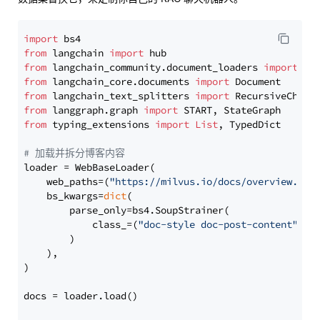
import
from
 langchain 
import
from
 langchain_community.document_loaders 
import
from
 langchain_core.documents 
import
from
 langchain_text_splitters 
import
from
 langgraph.graph 
import
from
 typing_extensions 
import
List
, TypedDict

# 加载并拆分博客内容
loader = WebBaseLoader(

    web_paths=(
"https://milvus.io/docs/overview.md"
,
    bs_kwargs=
dict
(

        parse_only=bs4.SoupStrainer(

            class_=(
"doc-style doc-post-content"
)

        )

    ),

)

docs = loader.load()
