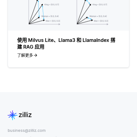
使用 Milvus Lite、Llama3 和 LlamaIndex 搭
建 RAG 应用
了解更多
business@zilliz.com