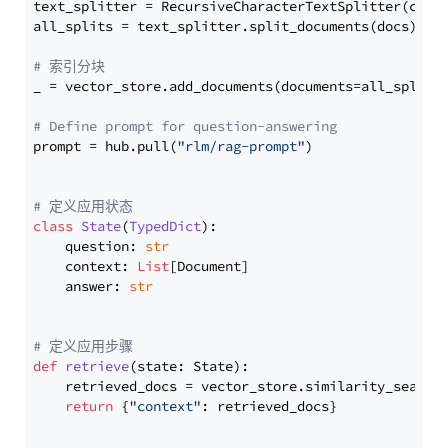
text_splitter = RecursiveCharacterTextSplitter(chun
all_splits = text_splitter.split_documents(docs)

# 索引分块
_ = vector_store.add_documents(documents=all_splits)
# Define prompt for question-answering
prompt = hub.pull(
"rlm/rag-prompt"
)

# 定义应用状态
class
State
(
TypedDict
):

    question: 
str
    context: 
List
[Document]

    answer: 
str
# 定义应用步骤
def
retrieve
(
state: State
):

    retrieved_docs = vector_store.similarity_search
return
 {
"context"
: retrieved_docs}
