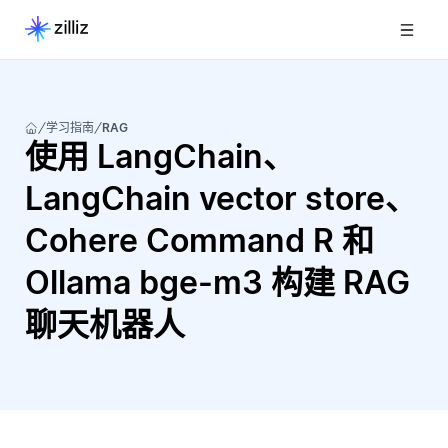
学习指南
RAG
使用 LangChain、
LangChain vector store、
Cohere Command R 和
Ollama bge-m3 构建 RAG
聊天机器人