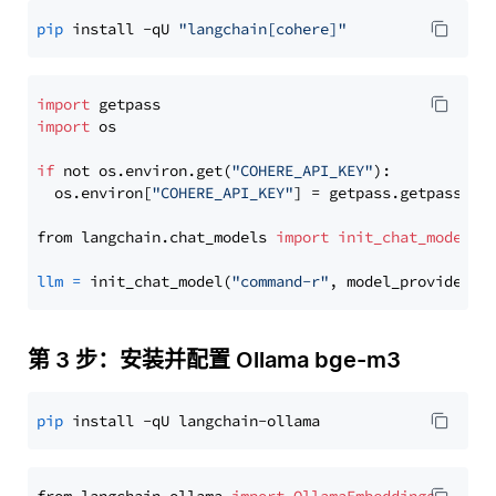
pip
 install -qU 
"langchain[cohere]"
import
import
 os

if
 not os.environ.get(
"COHERE_API_KEY"
):

  os.environ[
"COHERE_API_KEY"
] = getpass.getpass(
"E
from langchain.chat_models 
import
init_chat_model
llm
=
 init_chat_model(
"command-r"
, model_provider=
"
第 3 步：安装并配置 Ollama bge-m3
pip