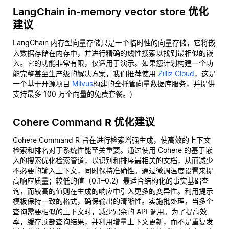
LangChain in-memory vector store 优化
建议
LangChain 内存型向量存储只是一个临时性的向量存储，它将嵌
入数据存储在内存中，并进行精确的线性搜索以找到最相似的嵌
入。它的功能非常有限，仅适用于演示。如果您计划构建一个功
能完整甚至生产级的解决方案，我们推荐使用
Zilliz Cloud
，这是
一个基于开源项目
Milvus
构建的全托管向量数据库服务，并提供
支持最多 100 万个向量的免费套餐。)
Cohere Command R 优化建议
Cohere Command R 旨在进行检索增强生成，使高效的上下文
检索和排名对于系统性能至关重要。通过使用 Cohere 的基于嵌
入的搜索优化检索管道，以识别和排序最相关的文档，从而减少
不必要的输入上下文，同时保持准确性。通过微调温度设置来提
高响应质量；较低的值（0.1–0.2）最适合结构化的事实基础查
询，而较高的值则在生成的响应中引入更多的变异性。利用提示
模板保持一致的格式，确保输出的清晰性。实施批处理，当多个
查询需要相似的上下文时，减少冗余的 API 调用。为了提高效
率，缓存顶部查询结果，并利用增量上下文更新，而不是重复发