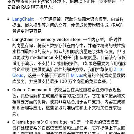
本教程将带你在 Python 环境下，借助以下组件一步步搭建一个
初级的 RAG 聊天机器人：
LangChain
: 一个开源框架，帮助你协调大语言模型、向量数
据库、嵌入模型等之间的交互，使集成检索增强生成（RAG）
管道变得更容易。
LangChain in-memory vector store
: 一个内存型，
临时性
的向量存储，将嵌入数据存储在内存中，并通过精确的线性搜
索找到最相似的嵌入。默认的相似度度量是余弦相似度，但可
以更改为 ml-distance 支持的任何相似度度量。目前该存储仅
适用于演示，不支持 ID 或删除操作。 (如果您需要为应用程序
或企业项目提供更具扩展性的解决方案，我们推荐使用
Zilliz
Cloud
，这是一个基于开源项目
Milvus
构建的全托管向量数据
库服务，并提供支持最多 100 万个向量的免费套餐。)
Cohere Command R
: 该模型旨在高性能检索任务中表现出
色，具备理解和生成自然语言的先进能力。它在语义搜索和文
档摘要方面的优势，使其非常适合用于客户支持、内容生成和
知识管理等应用，这些领域对准确性和上下文相关性要求极
高。
Ollama bge-m3
: Ollama bge-m3 是一个强大的语言模型，
旨在处理复杂的自然语言理解和生成任务。它在提供上下文回
应方面表现出色，因此非常适合用于聊天机器人、内容创作和