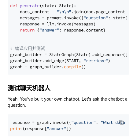
def
generate
(
state: State
):

    docs_content = 
"\n\n"
.join(doc.page_content 
for
    messages = prompt.invoke({
"question"
: state[
"qu
    response = llm.invoke(messages)

return
 {
"answer"
: response.content}

# 编译应用并测试
graph_builder = StateGraph(State).add_sequence([retr
graph_builder.add_edge(START, 
"retrieve"
)

graph = graph_builder.
compile
测试聊天机器人
Yeah! You've built your own chatbot. Let's ask the chatbot a
question.
response = graph.invoke({
"question"
: 
"What data typ
print
(response[
"answer"