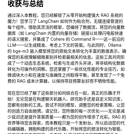
收获与总结
通过深入本教程，您已经解锁了从零开始构建强大 RAG 系统的
魔力！您学习了 LangChain 如何作为粘合剂，无缝连接管道的
每个组件。借助其灵活的框架，您编排了数据流，将您的向量数
据库（如 LangChain 内置的向量存储）链接以处理闪电般快速
的语义搜索，并集成了 Cohere 的 Command R——这一前沿的
LLM——以生成精准、考虑上下文的答案。与此同时，Ollama
的 bge-m3 嵌入模型将您的原始文本转化为丰富的数值表示，确
保您的系统理解细微差别并检索最相关的信息。这些工具共同形
成了一个动态生态系统，检索与生成齐头并进，将非结构化数据
转化为可操作的洞察。您还掌握了一些优化性能的专业技巧，如
微调块大小和在速度与准确性之间取得平衡，甚至发现了一个免
费的 RAG 成本计算器，以保持项目预算友好而不牺牲性能。
现在您已经了解了这些部分如何结合在一起，真正的乐趣才开
始！无论您是在构建聊天机器人、研究助手还是自定义知识库，
您都有创新的工具。尝试不同的模型，调整您的检索策略，让您
的创造力自由驰骋。请记住，您所做的每一次优化——无论是减
少延迟还是提升答案质量——都为您的创作增添了光彩。RAG 的
世界等待您去探索，而本教程只是一个发射台。所以启动您的代
码编辑器，拥抱构建的迭代乐趣，开始将您的想法转化为智能、