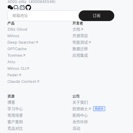
4000-zilliz（4000945549）
订阅
产品
开发者
Zilliz Cloud
文档
Milvus
开源项目
Deep Searcher
性能测试
GPTCache
数据迁移
Towhee
应用集成
Attu
Milvus CLI
Feder
Claude Context
资源
公司
博客
关于我们
学习中心
招贤纳士
热招中
常用场景
新闻中心
客户案例
合作伙伴
竞品对比
活动