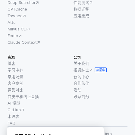
Deep Searcher
性能测试
GPTCache
数据迁移
Towhee
应用集成
Attu
Milvus CLI
Feder
Claude Context
资源
公司
博客
关于我们
学习中心
招贤纳士
热招中
常用场景
新闻中心
客户案例
合作伙伴
竞品对比
活动
白皮书和线上直播
联系商务
AI 模型
GitHub
术语表
FAQ
使用条款
·
个人信息保护政策
·
数据安全政策
LF AI、LF AI & Data、Milvus，以及相关的开源项目名称为 Linux