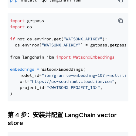
pip
import
import
 os

if
 not os.environ.get(
"WATSONX_APIKEY"
):

  os.environ[
"WATSONX_APIKEY"
] = getpass.getpass(
"E
from langchain_ibm 
import
WatsonxEmbeddings
embeddings
=
 WatsonxEmbeddings(

    model_id=
"ibm/granite-embedding-107m-multilingu
    url=
"https://us-south.ml.cloud.ibm.com"
,

    project_id=
"<WATSONX PROJECT_ID>"
,

第 4 步：安装并配置 LangChain vector
store