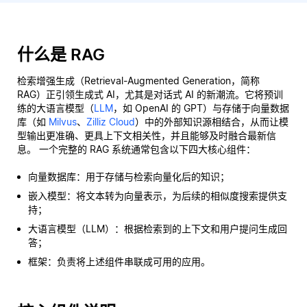
什么是 RAG
检索增强生成（Retrieval-Augmented Generation，简称
RAG）正引领生成式 AI，尤其是对话式 AI 的新潮流。它将预训
练的大语言模型（
LLM
，如 OpenAI 的 GPT）与存储于向量数据
库（如
Milvus
、
Zilliz Cloud
）中的外部知识源相结合，从而让模
型输出更准确、更具上下文相关性，并且能够及时融合最新信
息。 一个完整的 RAG 系统通常包含以下四大核心组件：
向量数据库：用于存储与检索向量化后的知识；
嵌入模型：将文本转为向量表示，为后续的相似度搜索提供支
持；
大语言模型（LLM）：根据检索到的上下文和用户提问生成回
答；
框架：负责将上述组件串联成可用的应用。