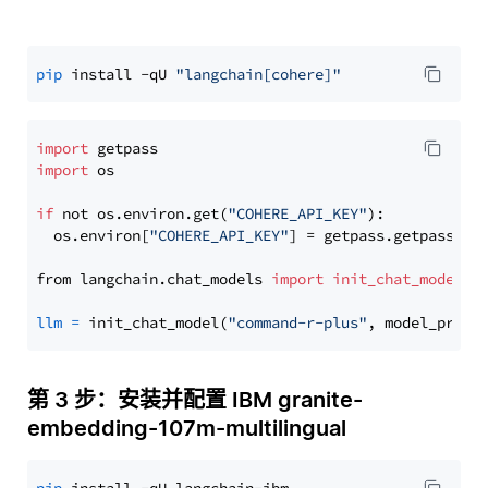
pip
 install -qU 
"langchain[cohere]"
import
import
 os

if
 not os.environ.get(
"COHERE_API_KEY"
):

  os.environ[
"COHERE_API_KEY"
] = getpass.getpass(
"E
from langchain.chat_models 
import
init_chat_model
llm
=
 init_chat_model(
"command-r-plus"
, model_provi
第 3 步：安装并配置 IBM granite-
embedding-107m-multilingual