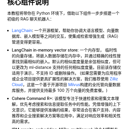
核心组件说明
本教程将带你在 Python 环境下，借助以下组件一步步搭建一个
初级的 RAG 聊天机器人：
LangChain
: 一个开源框架，帮助你协调大语言模型、向量数
据库、嵌入模型等之间的交互，使集成检索增强生成（RAG）
管道变得更容易。
LangChain in-memory vector store
: 一个内存型，
临时性
的向量存储，将嵌入数据存储在内存中，并通过精确的线性搜
索找到最相似的嵌入。默认的相似度度量是余弦相似度，但可
以更改为 ml-distance 支持的任何相似度度量。目前该存储仅
适用于演示，不支持 ID 或删除操作。 (如果您需要为应用程序
或企业项目提供更具扩展性的解决方案，我们推荐使用
Zilliz
Cloud
，这是一个基于开源项目
Milvus
构建的全托管向量数据
库服务，并提供支持最多 100 万个向量的免费套餐。)
Cohere Command R+
: 该模型专注于快速检索和密集文本理
解，优先考虑搜索和信息提取任务中的性能。凭借增强的上下
文意识，它能够提供准确的结果，非常适合在客户支持、内容
推荐和企业搜索解决方案等应用中，满足对响应效率和相关性
高的需求。