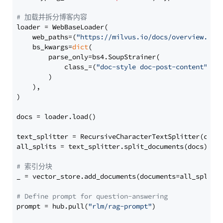
# 加载并拆分博客内容
loader = WebBaseLoader(

    web_paths=(
"https://milvus.io/docs/overview.md"
,
    bs_kwargs=
dict
(

        parse_only=bs4.SoupStrainer(

            class_=(
"doc-style doc-post-content"
)

        )

    ),

)

docs = loader.load()

text_splitter = RecursiveCharacterTextSplitter(chun
all_splits = text_splitter.split_documents(docs)

# 索引分块
_ = vector_store.add_documents(documents=all_splits)
# Define prompt for question-answering
prompt = hub.pull(
"rlm/rag-prompt"
)
