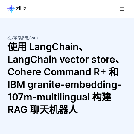
学习指南
RAG
使用 LangChain、
LangChain vector store、
Cohere Command R+ 和
IBM granite-embedding-
107m-multilingual 构建
RAG 聊天机器人