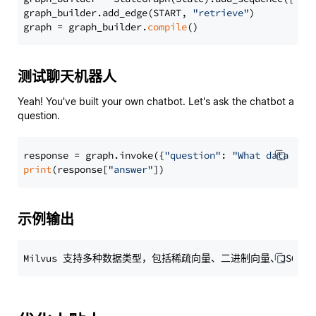
graph_builder.add_edge(START, 
"retrieve"
)

graph = graph_builder.
compile
测试聊天机器人
Yeah! You've built your own chatbot. Let's ask the chatbot a
question.
response = graph.invoke({
"question"
: 
"What data typ
print
(response[
"answer"
示例输出