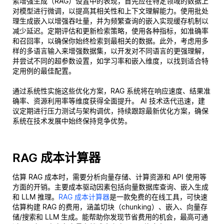
索增强生成（RAG）设置中的表现，首先应在特定领域的数据上
对模型进行微调，以提高其相关性和上下文理解能力。使用批处
理生成嵌入以增强吞吐量，并为频繁查询的嵌入实现缓存机制以
减少延迟。定期评估和更新检索策略，使用各种指标，如准确率
和召回率，以确保你始终检索到最相关的数据。此外，考虑用多
样的多语言输入来增强数据集，以开发对不同语言的更强理解，
并尝试不同的超参数设置，如学习率和嵌入维度，以找到适合特
定用例的最佳配置。
通过系统性实施这些优化方案，RAG 系统将在响应速度、结果准
确率、资源利用率等维度获得全面提升。 AI 技术迭代迅速，建
议定期进行压力测试与架构调优，持续跟踪最新优化方案，确保
系统在技术发展中始终保持竞争优势。
RAG 成本计算器
估算 RAG 成本时，需要分析向量存储、计算资源和 API 使用等
方面的开销。主要成本驱动因素包括向量数据库查询、嵌入生成
和 LLM 推理。
RAG 成本计算器
是一款免费的在线工具，可快速
估算构建 RAG 的费用，涵盖切块（chunking）、嵌入、向量存
储/搜索和 LLM 生成。能帮助你发现节省费用的机会，最高可通