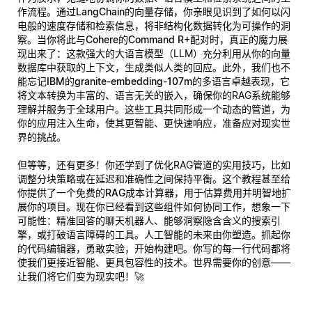
作流程。通过
LangChain的向量存储
，你亲眼见识到了如何以闪
电般的速度存储和检索信息，将非结构化数据转化为可操作的洞
察。当你将此与
Cohere的Command R+
配对时，真正的魔力展
现出来了：这款强大的大语言模型（LLM）充分利用从你的向量
数据库中获取的上下文，生成类似人类的回应。此外，我们也不
能忘记
IBM的granite-embedding-107m
的多语言卓越表现，它
将文本转换为丰富的、语言无关的嵌入，确保你的RAG系统能够
理解并服务于全球用户。这些工具共同形成一个动态的管道，为
你的应用注入生命，使其更智能、更快速响应，准备应对现实世
界的挑战。
但等等，还有更多！你还学到了优化RAG管道的实用技巧，比如
调整分块策略或在延迟和准确性之间保持平衡。这个教程甚至给
你提供了一个
免费的RAG成本计算器
，用于估算费用并明智地扩
展你的项目。现在你已经看到这些组件如何协同工作，想象一下
可能性：精准回答的聊天机器人、能够洞察隐含含义的搜索引
擎，或打破语言障碍的工具。人工智能的未来由你塑造。抓起你
的代码编辑器，勇敢实验，开始构建吧。你写的每一行代码都将
使我们更接近智能、更具包容性的技术。世界需要你的创意——
让我们将它们变为现实吧！🚀