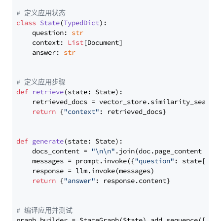
# 定义应用状态
class
State
(
TypedDict
):

    question: 
str
    context: 
List
[Document]

    answer: 
str
# 定义应用步骤
def
retrieve
(
state: State
):

    retrieved_docs = vector_store.similarity_search
return
 {
"context"
: retrieved_docs}

def
generate
(
state: State
):

    docs_content = 
"\n\n"
.join(doc.page_content 
for
    messages = prompt.invoke({
"question"
: state[
"qu
    response = llm.invoke(messages)

return
 {
"answer"
: response.content}

# 编译应用并测试
graph_builder = StateGraph(State).add_sequence([retr