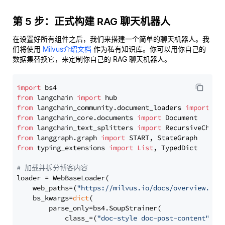
第 5 步：正式构建 RAG 聊天机器人
在设置好所有组件之后，我们来搭建一个简单的聊天机器人。我
们将使用
Milvus介绍文档
作为私有知识库。你可以用你自己的
数据集替换它，来定制你自己的 RAG 聊天机器人。
import
from
 langchain 
import
from
 langchain_community.document_loaders 
import
from
 langchain_core.documents 
import
from
 langchain_text_splitters 
import
from
 langgraph.graph 
import
from
 typing_extensions 
import
List
, TypedDict

# 加载并拆分博客内容
loader = WebBaseLoader(

    web_paths=(
"https://milvus.io/docs/overview.md"
,
    bs_kwargs=
dict
(

        parse_only=bs4.SoupStrainer(

            class_=(
"doc-style doc-post-content"
)
