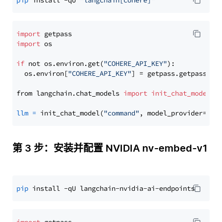
pip
 install -qU 
"langchain[cohere]"
import
import
 os

if
 not os.environ.get(
"COHERE_API_KEY"
):

  os.environ[
"COHERE_API_KEY"
] = getpass.getpass(
"E
from langchain.chat_models 
import
init_chat_model
llm
=
 init_chat_model(
"command"
, model_provider=
"co
第 3 步：安装并配置 NVIDIA nv-embed-v1
pip