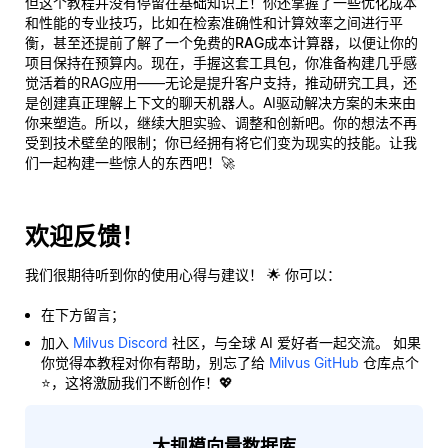
但这个教程并没有停留在基础知识上！你还掌握了一些优化成本
和性能的专业技巧，比如在检索准确性和计算效率之间进行平
衡，甚至还提前了解了一个
免费的RAG成本计算器
，以便让你的
项目保持在预算内。现在，手握这套工具包，你准备构建几乎感
觉
活着
的RAG应用——无论是提升客户支持，推动研究工具，还
是创建真正理解上下文的聊天机器人。AI驱动解决方案的未来由
你来塑造。所以，继续大胆实验、调整和创新吧。你的想法不再
受到技术壁垒的限制；你已经拥有将它们变为现实的技能。让我
们一起构建一些惊人的东西吧！🚀
欢迎反馈！
我们很期待听到你的使用心得与建议！ 🌟 你可以：
在下方留言；
加入
Milvus Discord
社区，与全球 AI 爱好者一起交流。 如果
你觉得本教程对你有帮助，别忘了给
Milvus GitHub
仓库点个
⭐，这将激励我们不断创作！💖
大规模向量数据库