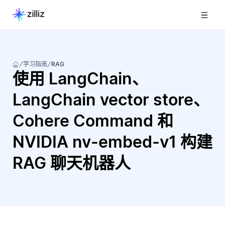
学习指南
RAG
使用 LangChain、
LangChain vector store、
Cohere Command 和
NVIDIA nv-embed-v1 构建
RAG 聊天机器人