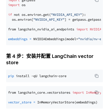
import
import
 os

if
 not os.environ.get(
"NVIDIA_API_KEY"
):

  os.environ[
"NVIDIA_API_KEY"
] = getpass.getpass(
"E
from langchain_nvidia_ai_endpoints 
import
NVIDIAEmb
embeddings
=
 NVIDIAEmbeddings(model=
"nvidia/nv-embe
第 4 步：安装并配置 LangChain vector
store
pip
from langchain_core.vectorstores 
import
InMemoryVec
vector_store
=