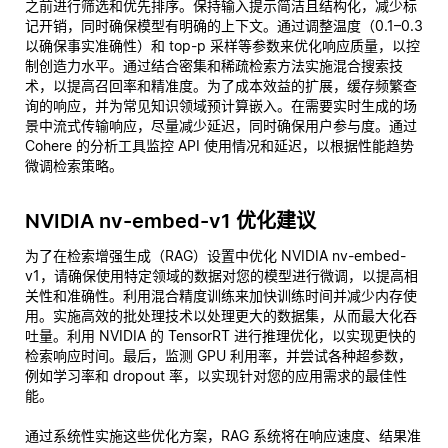
之前进行筛选和优先排序。保持输入提示简洁且结构化，减少标
记开销，同时确保模型有明确的上下文。通过调整温度（0.1–0.3
以确保事实准确性）和 top-p 采样等参数来优化响应质量，以控
制创造力水平。通过结合密集和稀疏检索方法实施混合搜索技
术，以提高召回率和精准度。为了成本效益的扩展，缓存频繁查
询的响应，并为常见知识领域预计算嵌入。在需要实时生成的场
景中流式传输响应，尽量减少延迟，同时确保用户参与度。通过
Cohere 的分析工具监控 API 使用情况和延迟，以根据性能趋势
微调检索策略。
NVIDIA nv-embed-v1 优化建议
为了在检索增强生成（RAG）设置中优化 NVIDIA nv-embed-
v1，请确保使用特定领域的数据对您的模型进行微调，以提高相
关性和准确性。利用混合精度训练来加快训练时间并减少内存使
用。实施高效的批处理技术以处理更大的数据集，从而最大化吞
吐量。利用 NVIDIA 的 TensorRT 进行推理优化，以实现更快的
检索响应时间。最后，监测 GPU 利用率，并尝试各种超参数，
例如学习率和 dropout 率，以实现针对您的应用需求的最佳性
能。
通过系统性实施这些优化方案，RAG 系统将在响应速度、结果准