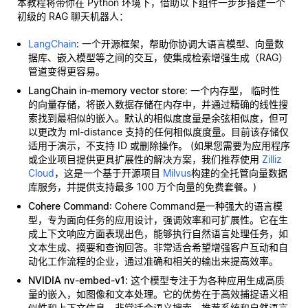
本教程将带你在 Python 环境下，借助以下组件一步步搭建一个
初级的 RAG 聊天机器人：
LangChain
: 一个开源框架，帮助你协调大语言模型、向量数
据库、嵌入模型等之间的交互，使集成检索增强生成（RAG）
管道变得更容易。
LangChain in-memory vector store
: 一个内存型，
临时性
的向量存储，将嵌入数据存储在内存中，并通过精确的线性搜
索找到最相似的嵌入。默认的相似度度量是余弦相似度，但可
以更改为 ml-distance 支持的任何相似度度量。目前该存储仅
适用于演示，不支持 ID 或删除操作。 (如果您需要为应用程序
或企业项目提供更具扩展性的解决方案，我们推荐使用
Zilliz
Cloud
，这是一个基于开源项目
Milvus
构建的全托管向量数据
库服务，并提供支持最多 100 万个向量的免费套餐。)
Cohere Command
: Cohere Command是一种强大的语言模
型，专为面向任务的应用设计，强调效率和可扩展性。它在生
成上下文响应方面表现出色，能够执行自然语言处理任务，如
文本生成、摘要和查询回答。非常适合希望增强客户互动和自
动化工作流程的企业，通过准确和相关的输出来提高效率。
NVIDIA nv-embed-v1
: 这个模型专注于为各种应用生成高质
量的嵌入，如图像和文本处理。它的优势在于高效捕捉语义相
似性和上下文信息。非常适合语义搜索、推荐系统和自然语言