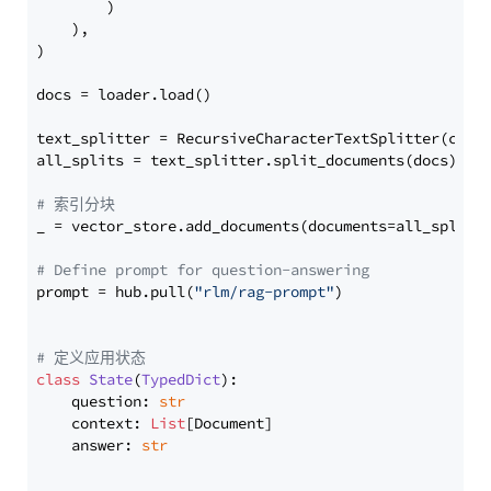
        )

    ),

)

docs = loader.load()

text_splitter = RecursiveCharacterTextSplitter(chun
all_splits = text_splitter.split_documents(docs)

# 索引分块
_ = vector_store.add_documents(documents=all_splits)
# Define prompt for question-answering
prompt = hub.pull(
"rlm/rag-prompt"
)

# 定义应用状态
class
State
(
TypedDict
):

    question: 
str
    context: 
List
[Document]

    answer: 
str