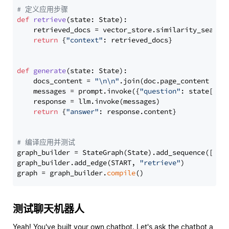
# 定义应用步骤
def
retrieve
(
state: State
):

    retrieved_docs = vector_store.similarity_search
return
 {
"context"
: retrieved_docs}

def
generate
(
state: State
):

    docs_content = 
"\n\n"
.join(doc.page_content 
for
    messages = prompt.invoke({
"question"
: state[
"qu
    response = llm.invoke(messages)

return
 {
"answer"
: response.content}

# 编译应用并测试
graph_builder = StateGraph(State).add_sequence([retr
graph_builder.add_edge(START, 
"retrieve"
)

graph = graph_builder.
compile
测试聊天机器人
Yeah! You've built your own chatbot. Let's ask the chatbot a