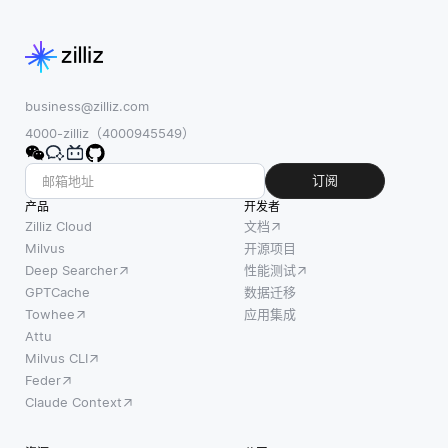
business@zilliz.com
4000-zilliz（4000945549）
订阅
产品
开发者
Zilliz Cloud
文档
Milvus
开源项目
Deep Searcher
性能测试
GPTCache
数据迁移
Towhee
应用集成
Attu
Milvus CLI
Feder
Claude Context