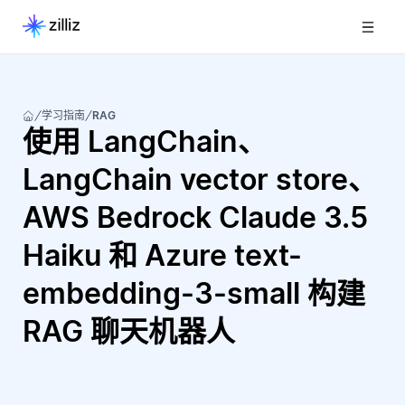
学习指南
RAG
使用 LangChain、
LangChain vector store、
AWS Bedrock Claude 3.5
Haiku 和 Azure text-
embedding-3-small 构建
RAG 聊天机器人