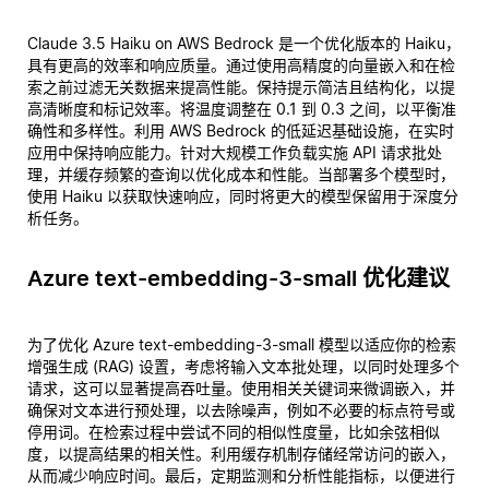
Claude 3.5 Haiku on AWS Bedrock 是一个优化版本的 Haiku，
具有更高的效率和响应质量。通过使用高精度的向量嵌入和在检
索之前过滤无关数据来提高性能。保持提示简洁且结构化，以提
高清晰度和标记效率。将温度调整在 0.1 到 0.3 之间，以平衡准
确性和多样性。利用 AWS Bedrock 的低延迟基础设施，在实时
应用中保持响应能力。针对大规模工作负载实施 API 请求批处
理，并缓存频繁的查询以优化成本和性能。当部署多个模型时，
使用 Haiku 以获取快速响应，同时将更大的模型保留用于深度分
析任务。
Azure text-embedding-3-small 优化建议
为了优化 Azure text-embedding-3-small 模型以适应你的检索
增强生成 (RAG) 设置，考虑将输入文本批处理，以同时处理多个
请求，这可以显著提高吞吐量。使用相关关键词来微调嵌入，并
确保对文本进行预处理，以去除噪声，例如不必要的标点符号或
停用词。在检索过程中尝试不同的相似性度量，比如余弦相似
度，以提高结果的相关性。利用缓存机制存储经常访问的嵌入，
从而减少响应时间。最后，定期监测和分析性能指标，以便进行