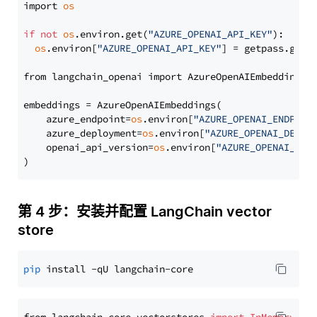
import 
os
if
not
os
.environ.get(
"AZURE_OPENAI_API_KEY"
):

os
.environ[
"AZURE_OPENAI_API_KEY"
] = getpass.getp
from langchain_openai import AzureOpenAIEmbeddings

embeddings = AzureOpenAIEmbeddings(

    azure_endpoint=
os
.environ[
"AZURE_OPENAI_ENDPOIN
    azure_deployment=
os
.environ[
"AZURE_OPENAI_DEPLO
    openai_api_version=
os
.environ[
"AZURE_OPENAI_API
第 4 步：安装并配置 LangChain vector
store
pip