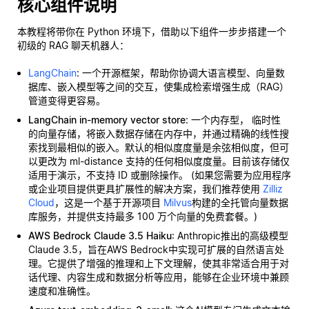
核心组件说明
本教程将带你在 Python 环境下，借助以下组件一步步搭建一个
初级的 RAG 聊天机器人：
LangChain
: 一个开源框架，帮助你协调大语言模型、向量数
据库、嵌入模型等之间的交互，使集成检索增强生成（RAG）
管道变得更容易。
LangChain in-memory vector store
: 一个内存型，
临时性
的向量存储，将嵌入数据存储在内存中，并通过精确的线性搜
索找到最相似的嵌入。默认的相似度度量是余弦相似度，但可
以更改为 ml-distance 支持的任何相似度度量。目前该存储仅
适用于演示，不支持 ID 或删除操作。 (如果您需要为应用程序
或企业项目提供更具扩展性的解决方案，我们推荐使用
Zilliz
Cloud
，这是一个基于开源项目
Milvus
构建的全托管向量数据
库服务，并提供支持最多 100 万个向量的免费套餐。)
AWS Bedrock Claude 3.5 Haiku
: Anthropic推出的高级模型
Claude 3.5，旨在AWS Bedrock中实现可扩展的自然语言处
理。它提供了增强的推理和上下文理解，使其非常适合用于对
话代理、内容生成和数据分析等应用，能够在企业环境中兼顾
速度和准确性。