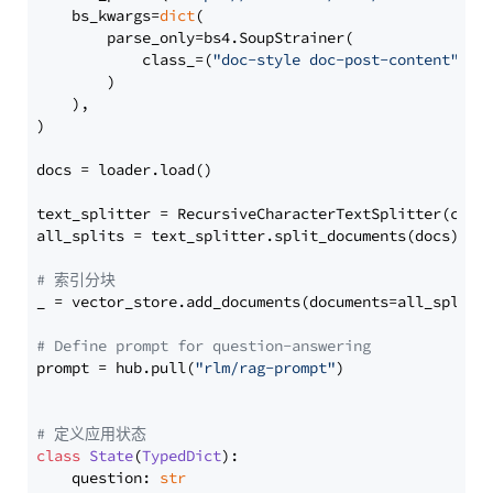
    bs_kwargs=
dict
(

        parse_only=bs4.SoupStrainer(

            class_=(
"doc-style doc-post-content"
)

        )

    ),

)

docs = loader.load()

text_splitter = RecursiveCharacterTextSplitter(chun
all_splits = text_splitter.split_documents(docs)

# 索引分块
_ = vector_store.add_documents(documents=all_splits)
# Define prompt for question-answering
prompt = hub.pull(
"rlm/rag-prompt"
)

# 定义应用状态
class
State
(
TypedDict
):

    question: 
str