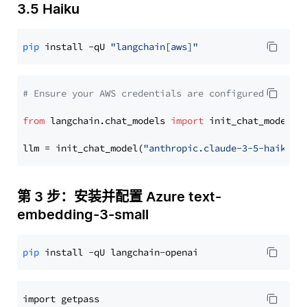
3.5 Haiku
pip
 install -qU 
"langchain[aws]"
# Ensure your AWS credentials are configured
from
 langchain.chat_models 
import
 init_chat_model

llm = init_chat_model(
"anthropic.claude-3-5-haiku-2
第 3 步：安装并配置 Azure text-
embedding-3-small
pip
import getpass
