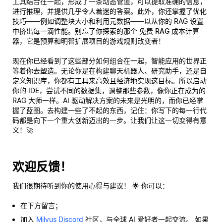
工具结合在一起，形成了一条动态管道，可以提取准确的信息，
进行推理，并提供几乎令人着迷的答案。此外，你还掌握了优化
技巧——例如调整块大小和利用元数据——以从你的 RAG 设置
中挤出每一滴性能。别忘了你探索的那个
免费 RAG 成本计算
器
，它是预算和明智扩展项目的游戏规则改变者！
现在你已经看到了这些部分如何组合在一起，智能应用的世界正
等着你去塑造。无论你是在构建聊天机器人、研究助手，还是自
定义知识库，你都有工具来高效且经济地实现这目标。所以启动
你的 IDE，尝试不同的数据集，调整那些参数，像你正在成为的
RAG 大师一样。AI 驱动解决方案的未来是光明的，而你已经掌
握了蓝图。去构建一些了不起的东西，记住：你写下的每一行代
码都是向下一个重大创新迈出的一步。让我们让这一切变得有意
义！🚀
欢迎反馈！
我们很期待听到你的使用心得与建议！ 🌟 你可以：
在下方留言；
加入
Milvus Discord
社区，与全球 AI 爱好者一起交流。 如果