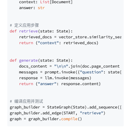
    context: 
List
[Document]

    answer: 
str
# 定义应用步骤
def
retrieve
(
state: State
):

    retrieved_docs = vector_store.similarity_search
return
 {
"context"
: retrieved_docs}

def
generate
(
state: State
):

    docs_content = 
"\n\n"
.join(doc.page_content 
for
    messages = prompt.invoke({
"question"
: state[
"qu
    response = llm.invoke(messages)

return
 {
"answer"
: response.content}

# 编译应用并测试
graph_builder = StateGraph(State).add_sequence([retr
graph_builder.add_edge(START, 
"retrieve"
)

graph = graph_builder.
compile