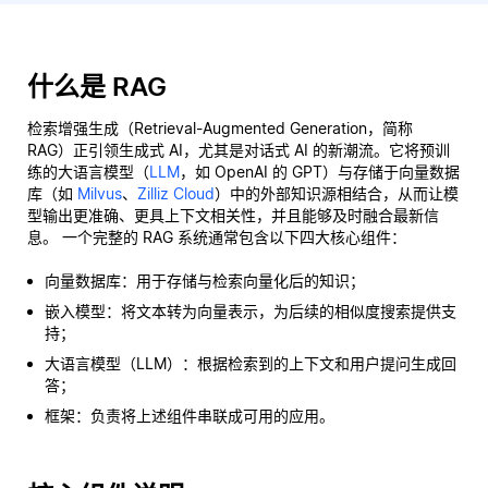
什么是 RAG
检索增强生成（Retrieval-Augmented Generation，简称
RAG）正引领生成式 AI，尤其是对话式 AI 的新潮流。它将预训
练的大语言模型（
LLM
，如 OpenAI 的 GPT）与存储于向量数据
库（如
Milvus
、
Zilliz Cloud
）中的外部知识源相结合，从而让模
型输出更准确、更具上下文相关性，并且能够及时融合最新信
息。 一个完整的 RAG 系统通常包含以下四大核心组件：
向量数据库：用于存储与检索向量化后的知识；
嵌入模型：将文本转为向量表示，为后续的相似度搜索提供支
持；
大语言模型（LLM）：根据检索到的上下文和用户提问生成回
答；
框架：负责将上述组件串联成可用的应用。