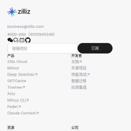
business@zilliz.com
4000-zilliz（4000945549）
订阅
产品
开发者
Zilliz Cloud
文档
Milvus
开源项目
Deep Searcher
性能测试
GPTCache
数据迁移
Towhee
应用集成
Attu
Milvus CLI
Feder
Claude Context
资源
公司