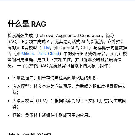
什么是 RAG
检索增强生成（Retrieval-Augmented Generation，简称
RAG）正引领生成式 AI，尤其是对话式 AI 的新潮流。它将预训
练的大语言模型（
LLM
，如 OpenAI 的 GPT）与存储于向量数据
库（如
Milvus
、
Zilliz Cloud
）中的外部知识源相结合，从而让模
型输出更准确、更具上下文相关性，并且能够及时融合最新信
息。 一个完整的 RAG 系统通常包含以下四大核心组件：
向量数据库：用于存储与检索向量化后的知识；
嵌入模型：将文本转为向量表示，为后续的相似度搜索提供支
持；
大语言模型（LLM）：根据检索到的上下文和用户提问生成回
答；
框架：负责将上述组件串联成可用的应用。