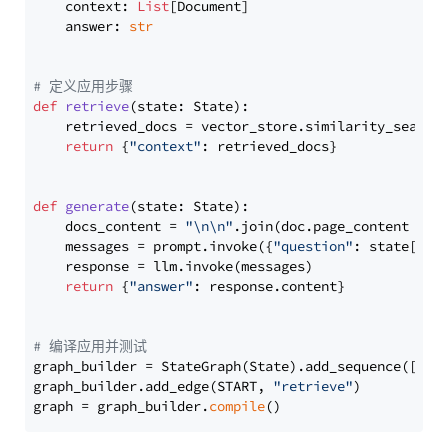
    context: 
List
[Document]

    answer: 
str
# 定义应用步骤
def
retrieve
(
state: State
):

    retrieved_docs = vector_store.similarity_search
return
 {
"context"
: retrieved_docs}

def
generate
(
state: State
):

    docs_content = 
"\n\n"
.join(doc.page_content 
for
    messages = prompt.invoke({
"question"
: state[
"qu
    response = llm.invoke(messages)

return
 {
"answer"
: response.content}

# 编译应用并测试
graph_builder = StateGraph(State).add_sequence([retr
graph_builder.add_edge(START, 
"retrieve"
)

graph = graph_builder.
compile