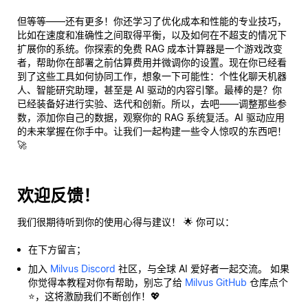
但等等——还有更多！你还学习了优化成本和性能的专业技巧，
比如在速度和准确性之间取得平衡，以及如何在不超支的情况下
扩展你的系统。你探索的免费 RAG 成本计算器是一个游戏改变
者，帮助你在部署之前估算费用并微调你的设置。现在你已经看
到了这些工具如何协同工作，想象一下可能性：个性化聊天机器
人、智能研究助理，甚至是 AI 驱动的内容引擎。最棒的是？你
已经装备好进行实验、迭代和创新。所以，去吧——调整那些参
数，添加你自己的数据，观察你的 RAG 系统复活。AI 驱动应用
的未来掌握在你手中。让我们一起构建一些令人惊叹的东西吧！
🚀
欢迎反馈！
我们很期待听到你的使用心得与建议！ 🌟 你可以：
在下方留言；
加入
Milvus Discord
社区，与全球 AI 爱好者一起交流。 如果
你觉得本教程对你有帮助，别忘了给
Milvus GitHub
仓库点个
⭐，这将激励我们不断创作！💖