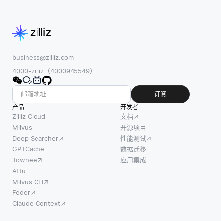
business@zilliz.com
4000-zilliz（4000945549）
订阅
产品
开发者
Zilliz Cloud
文档
Milvus
开源项目
Deep Searcher
性能测试
GPTCache
数据迁移
Towhee
应用集成
Attu
Milvus CLI
Feder
Claude Context