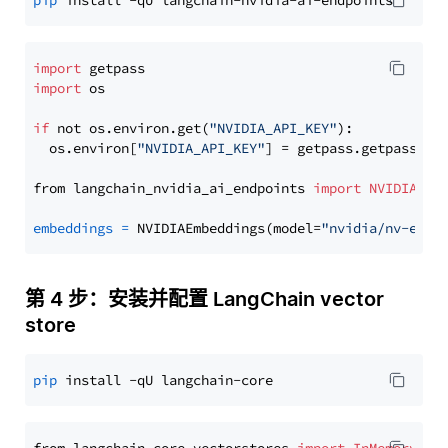
pip
import
import
 os

if
 not os.environ.get(
"NVIDIA_API_KEY"
):

  os.environ[
"NVIDIA_API_KEY"
] = getpass.getpass(
"E
from langchain_nvidia_ai_endpoints 
import
NVIDIAEmb
embeddings
=
 NVIDIAEmbeddings(model=
"nvidia/nv-embe
第 4 步：安装并配置 LangChain vector
store
pip