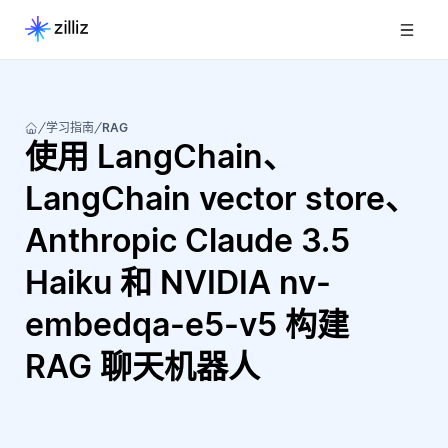
学习指南
RAG
使用 LangChain、
LangChain vector store、
Anthropic Claude 3.5
Haiku 和 NVIDIA nv-
embedqa-e5-v5 构建
RAG 聊天机器人