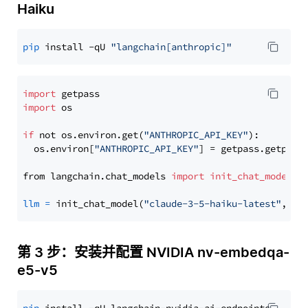
Haiku
pip
 install -qU 
"langchain[anthropic]"
import
import
 os

if
 not os.environ.get(
"ANTHROPIC_API_KEY"
):

  os.environ[
"ANTHROPIC_API_KEY"
] = getpass.getpass
from langchain.chat_models 
import
init_chat_model
llm
=
 init_chat_model(
"claude-3-5-haiku-latest"
, mo
第 3 步：安装并配置 NVIDIA nv-embedqa-
e5-v5