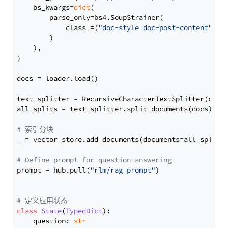
    bs_kwargs=
dict
(

        parse_only=bs4.SoupStrainer(

            class_=(
"doc-style doc-post-content"
)

        )

    ),

)

docs = loader.load()

text_splitter = RecursiveCharacterTextSplitter(chun
all_splits = text_splitter.split_documents(docs)

# 索引分块
_ = vector_store.add_documents(documents=all_splits)
# Define prompt for question-answering
prompt = hub.pull(
"rlm/rag-prompt"
)

# 定义应用状态
class
State
(
TypedDict
):

    question: 
str