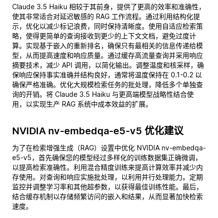
Claude 3.5 Haiku 相较于其前身，提供了更高的效率和准确性，
使其非常适合对延迟敏感的 RAG 工作流程。通过利用结构化提
示，优化以减少标记浪费，同时保持清晰度。使用自适应检索策
略，使得更简单的查询接收到更少的上下文文档，避免过度计
算。实现基于嵌入的重新排名，确保只有最相关的信息传递给模
型，从而提高速度和响应质量。通过缓存高流量查询并采用响应
摘要技术，减少 API 调用，以简化输出。调整温度和核采样，确
保响应保持事实准确并结构良好，通常将温度保持在 0.1-0.2 以
确保严格准确。优化大规模检索任务的批处理，降低多个单独查
询的开销。将 Claude 3.5 Haiku 与更高端模型战略性结合使
用，以实现生产 RAG 系统中成本效益的扩展。
NVIDIA nv-embedqa-e5-v5 优化建议
为了在检索增强生成（RAG）设置中优化 NVIDIA nv-embedqa-
e5-v5，首先确保您的模型经过多样化的训练数据集正确微调，
以提高检索准确性。利用混合精度训练来提高计算效率并减少内
存使用。对查询和响应实施批处理，以利用并行处理能力。定期
监控并调整学习率和其他超参数，以获得最佳训练性能。最后，
结合缓存机制以存储频繁访问的嵌入和结果，从而显著加快检索
速度。