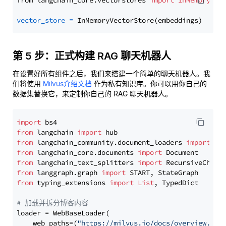
from langchain_core.vectorstores 
import
InMemoryVec
vector_store
=
第 5 步：正式构建 RAG 聊天机器人
在设置好所有组件之后，我们来搭建一个简单的聊天机器人。我
们将使用
Milvus介绍文档
作为私有知识库。你可以用你自己的
数据集替换它，来定制你自己的 RAG 聊天机器人。
import
from
 langchain 
import
from
 langchain_community.document_loaders 
import
from
 langchain_core.documents 
import
from
 langchain_text_splitters 
import
from
 langgraph.graph 
import
from
 typing_extensions 
import
List
, TypedDict

# 加载并拆分博客内容
loader = WebBaseLoader(

    web_paths=(
"https://milvus.io/docs/overview.md"
,