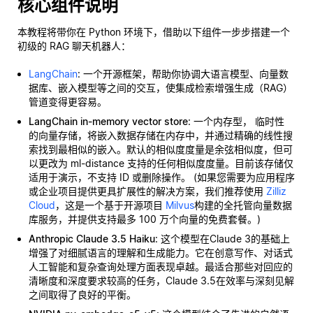
核心组件说明
本教程将带你在 Python 环境下，借助以下组件一步步搭建一个
初级的 RAG 聊天机器人：
LangChain
: 一个开源框架，帮助你协调大语言模型、向量数
据库、嵌入模型等之间的交互，使集成检索增强生成（RAG）
管道变得更容易。
LangChain in-memory vector store
: 一个内存型，
临时性
的向量存储，将嵌入数据存储在内存中，并通过精确的线性搜
索找到最相似的嵌入。默认的相似度度量是余弦相似度，但可
以更改为 ml-distance 支持的任何相似度度量。目前该存储仅
适用于演示，不支持 ID 或删除操作。 (如果您需要为应用程序
或企业项目提供更具扩展性的解决方案，我们推荐使用
Zilliz
Cloud
，这是一个基于开源项目
Milvus
构建的全托管向量数据
库服务，并提供支持最多 100 万个向量的免费套餐。)
Anthropic Claude 3.5 Haiku
: 这个模型在Claude 3的基础上
增强了对细腻语言的理解和生成能力。它在创意写作、对话式
人工智能和复杂查询处理方面表现卓越。最适合那些对回应的
清晰度和深度要求较高的任务，Claude 3.5在效率与深刻见解
之间取得了良好的平衡。