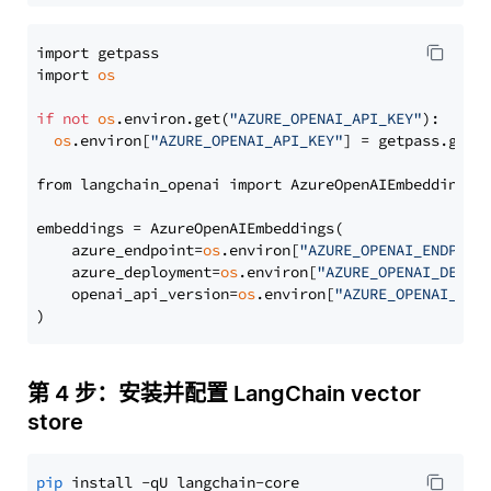
import getpass

import 
os
if
not
os
.environ.get(
"AZURE_OPENAI_API_KEY"
):

os
.environ[
"AZURE_OPENAI_API_KEY"
] = getpass.getp
from langchain_openai import AzureOpenAIEmbeddings

embeddings = AzureOpenAIEmbeddings(

    azure_endpoint=
os
.environ[
"AZURE_OPENAI_ENDPOIN
    azure_deployment=
os
.environ[
"AZURE_OPENAI_DEPLO
    openai_api_version=
os
.environ[
"AZURE_OPENAI_API
第 4 步：安装并配置 LangChain vector
store
pip