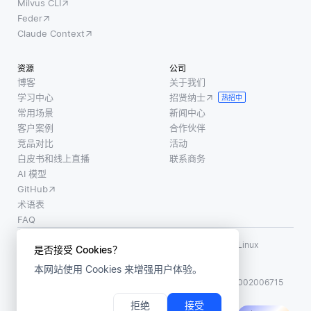
Milvus CLI
Feder
Claude Context
资源
公司
博客
关于我们
学习中心
招贤纳士
热招中
常用场景
新闻中心
客户案例
合作伙伴
竞品对比
活动
白皮书和线上直播
联系商务
AI 模型
GitHub
术语表
FAQ
使用条款
·
个人信息保护政策
·
数据安全政策
LF AI、LF AI & Data、Milvus，以及相关的开源项目名称为 Linux
是否接受 Cookies？
Foundation 所有商标
本网站使用 Cookies 来增强用户体验。
版权所有 ©2026 上海赜睿信息科技有限公司保留所有权利
ICP 备案:
沪ICP备2023014543号-1
沪公网安备31011002006715
拒绝
接受