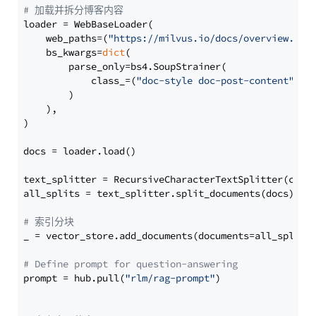
# 加载并拆分博客内容
loader = WebBaseLoader(

    web_paths=(
"https://milvus.io/docs/overview.md"
,
    bs_kwargs=
dict
(

        parse_only=bs4.SoupStrainer(

            class_=(
"doc-style doc-post-content"
)

        )

    ),

)

docs = loader.load()

text_splitter = RecursiveCharacterTextSplitter(chun
all_splits = text_splitter.split_documents(docs)

# 索引分块
_ = vector_store.add_documents(documents=all_splits)
# Define prompt for question-answering
prompt = hub.pull(
"rlm/rag-prompt"
)
