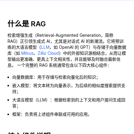
什么是 RAG
检索增强生成（Retrieval-Augmented Generation，简称
RAG）正引领生成式 AI，尤其是对话式 AI 的新潮流。它将预训
练的大语言模型（
LLM
，如 OpenAI 的 GPT）与存储于向量数据
库（如
Milvus
、
Zilliz Cloud
）中的外部知识源相结合，从而让模
型输出更准确、更具上下文相关性，并且能够及时融合最新信
息。 一个完整的 RAG 系统通常包含以下四大核心组件：
向量数据库：用于存储与检索向量化后的知识；
嵌入模型：将文本转为向量表示，为后续的相似度搜索提供支
持；
大语言模型（LLM）：根据检索到的上下文和用户提问生成回
答；
框架：负责将上述组件串联成可用的应用。