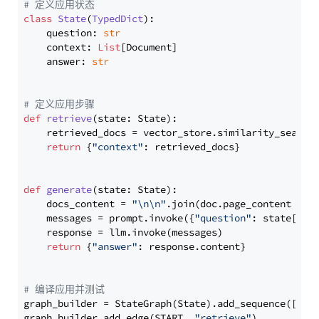
# 定义应用状态
class
State
(
TypedDict
):

    question: 
str
    context: 
List
[Document]

    answer: 
str
# 定义应用步骤
def
retrieve
(
state: State
):

    retrieved_docs = vector_store.similarity_search
return
 {
"context"
: retrieved_docs}

def
generate
(
state: State
):

    docs_content = 
"\n\n"
.join(doc.page_content 
for
    messages = prompt.invoke({
"question"
: state[
"qu
    response = llm.invoke(messages)

return
 {
"answer"
: response.content}

# 编译应用并测试
graph_builder = StateGraph(State).add_sequence([retr
graph_builder.add_edge(START, 
"retrieve"
)
