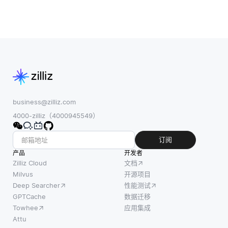
business@zilliz.com
4000-zilliz（4000945549）
订阅
产品
开发者
Zilliz Cloud
文档
Milvus
开源项目
Deep Searcher
性能测试
GPTCache
数据迁移
Towhee
应用集成
Attu