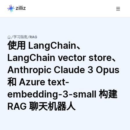
学习指南
RAG
使用 LangChain、
LangChain vector store、
Anthropic Claude 3 Opus
和 Azure text-
embedding-3-small 构建
RAG 聊天机器人