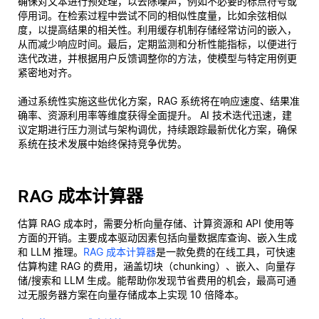
确保对文本进行预处理，以去除噪声，例如不必要的标点符号或
停用词。在检索过程中尝试不同的相似性度量，比如余弦相似
度，以提高结果的相关性。利用缓存机制存储经常访问的嵌入，
从而减少响应时间。最后，定期监测和分析性能指标，以便进行
迭代改进，并根据用户反馈调整你的方法，使模型与特定用例更
紧密地对齐。
通过系统性实施这些优化方案，RAG 系统将在响应速度、结果准
确率、资源利用率等维度获得全面提升。 AI 技术迭代迅速，建
议定期进行压力测试与架构调优，持续跟踪最新优化方案，确保
系统在技术发展中始终保持竞争优势。
RAG 成本计算器
估算 RAG 成本时，需要分析向量存储、计算资源和 API 使用等
方面的开销。主要成本驱动因素包括向量数据库查询、嵌入生成
和 LLM 推理。
RAG 成本计算器
是一款免费的在线工具，可快速
估算构建 RAG 的费用，涵盖切块（chunking）、嵌入、向量存
储/搜索和 LLM 生成。能帮助你发现节省费用的机会，最高可通
过无服务器方案在向量存储成本上实现 10 倍降本。