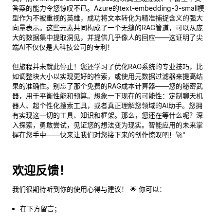
答案的能力令您惊叹不已。Azure的text-embedding-3-small模
型作为不被重视的英雄，成功将文本转化为精准捕捉含义的强大
向量表示。这些元素共同构成了一个无缝的RAG管道，可以从庞
大的数据集中提取洞见，并提供几乎像人的回应——这证明了尖
端AI不仅仅是大科技公司的专利！
但旅程并未就此停止！您还学习了优化RAG系统的专业技巧，比
如调整块大小以实现更好的检索，或使用元数据过滤器来提高结
果的准确性。别忘了那个免费的RAG成本计算器——您的秘密武
器，用于平衡性能和预算。想象一下现在的可能性：定制聊天机
器人、超个性化搜索工具，或者真正理解您领域的AI助手。您拥
有实现这一切的工具、知识和框架。那么，您还在等什么呢？深
入探索，勇敢尝试，见证您的想法变为现实。智能应用的未来掌
握在您手中——快来让我们对您接下来的创作惊叹吧！🚀"
欢迎反馈！
我们很期待听到你的使用心得与建议！ 🌟 你可以：
在下方留言；