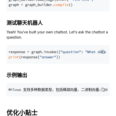
graph = graph_builder.
compile
测试聊天机器人
Yeah! You've built your own chatbot. Let's ask the chatbot a
question.
response = graph.invoke({
"question"
: 
"What data typ
print
(response[
"answer"
示例输出
优化小贴士