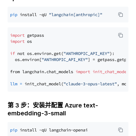
pip
 install -qU 
"langchain[anthropic]"
import
import
 os

if
 not os.environ.get(
"ANTHROPIC_API_KEY"
):

  os.environ[
"ANTHROPIC_API_KEY"
] = getpass.getpass
from langchain.chat_models 
import
init_chat_model
llm
=
 init_chat_model(
"claude-3-opus-latest"
, model
第 3 步：安装并配置 Azure text-
embedding-3-small
pip