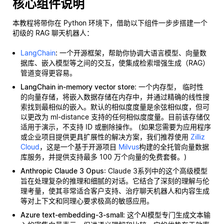
核心组件说明
本教程将带你在 Python 环境下，借助以下组件一步步搭建一个
初级的 RAG 聊天机器人：
LangChain
: 一个开源框架，帮助你协调大语言模型、向量数
据库、嵌入模型等之间的交互，使集成检索增强生成（RAG）
管道变得更容易。
LangChain in-memory vector store
: 一个内存型，
临时性
的向量存储，将嵌入数据存储在内存中，并通过精确的线性搜
索找到最相似的嵌入。默认的相似度度量是余弦相似度，但可
以更改为 ml-distance 支持的任何相似度度量。目前该存储仅
适用于演示，不支持 ID 或删除操作。 (如果您需要为应用程序
或企业项目提供更具扩展性的解决方案，我们推荐使用
Zilliz
Cloud
，这是一个基于开源项目
Milvus
构建的全托管向量数据
库服务，并提供支持最多 100 万个向量的免费套餐。)
Anthropic Claude 3 Opus
: Claude 3系列中的这个高级模型
旨在处理复杂的推理和细腻的对话。它结合了深刻的理解与伦
理考量，使其非常适合客户支持、治疗聊天机器人和内容生成
等对上下文和同理心要求极高的敏感应用。
Azure text-embedding-3-small
: 这个AI模型专门生成文本输