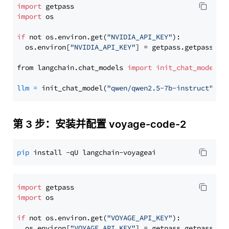
import
import
 os

if
 not os.environ.get(
"NVIDIA_API_KEY"
):

  os.environ[
"NVIDIA_API_KEY"
] = getpass.getpass(
"E
from langchain.chat_models 
import
init_chat_model
llm
=
 init_chat_model(
"qwen/qwen2.5-7b-instruct"
, m
第 3 步：安装并配置 voyage-code-2
pip
import
import
 os

if
 not os.environ.get(
"VOYAGE_API_KEY"
):

  os.environ[
"VOYAGE_API_KEY"
] = getpass.getpass(
"E