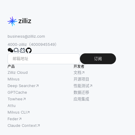
business@zilliz.com
4000-zilliz（4000945549）
订阅
产品
开发者
Zilliz Cloud
文档
Milvus
开源项目
Deep Searcher
性能测试
GPTCache
数据迁移
Towhee
应用集成
Attu
Milvus CLI
Feder
Claude Context