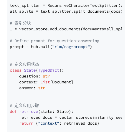
text_splitter = RecursiveCharacterTextSplitter(chun
all_splits = text_splitter.split_documents(docs)

# 索引分块
_ = vector_store.add_documents(documents=all_splits)
# Define prompt for question-answering
prompt = hub.pull(
"rlm/rag-prompt"
)

# 定义应用状态
class
State
(
TypedDict
):

    question: 
str
    context: 
List
[Document]

    answer: 
str
# 定义应用步骤
def
retrieve
(
state: State
):

    retrieved_docs = vector_store.similarity_search
return
 {
"context"
: retrieved_docs}
