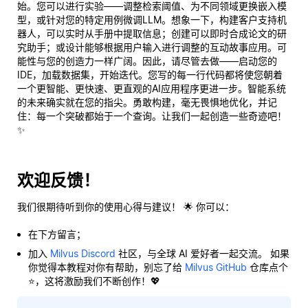
始。您可以进行实验——调整检索阈值、为不同领域更换嵌入模
型，或针对您的特定用例微调LLM。想象一下，构建客户支持机
器人，可以实时从手册中提取信息；创建可以即时合成论文的研
究助手；或设计能够根据用户输入进行调整的互动故事应用。可
能性与您的创造力一样广阔。因此，请尽管去做——启动您的
IDE，加载数据集，开始迭代。您写的每一行代码都将使您朝着
一个更智能、更快速、更直观的AI应用程序更进一步。智能系统
的未来确实就在您的指尖。勇敢构建，毫无畏惧地优化，并记
住：每一个突破都始于一个查询。让我们一起创造一些奇迹吧！
✨
欢迎反馈！
我们很期待听到你的使用心得与建议！ 🌟 你可以：
在下方留言；
加入
Milvus Discord
社区，与全球 AI 爱好者一起交流。 如果
你觉得本教程对你有帮助，别忘了给
Milvus GitHub
仓库点个
⭐，这将激励我们不断创作！💖