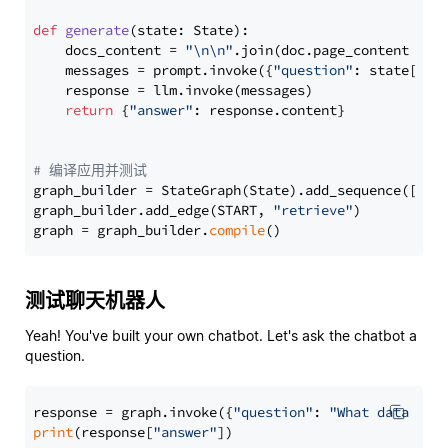
def
generate
(
state: State
):

    docs_content = 
"\n\n"
.join(doc.page_content 
for
    messages = prompt.invoke({
"question"
: state[
"qu
    response = llm.invoke(messages)

return
 {
"answer"
: response.content}

# 编译应用并测试
graph_builder = StateGraph(State).add_sequence([retr
graph_builder.add_edge(START, 
"retrieve"
)

graph = graph_builder.
compile
测试聊天机器人
Yeah! You've built your own chatbot. Let's ask the chatbot a
question.
response = graph.invoke({
"question"
: 
"What data typ
print
(response[
"answer"