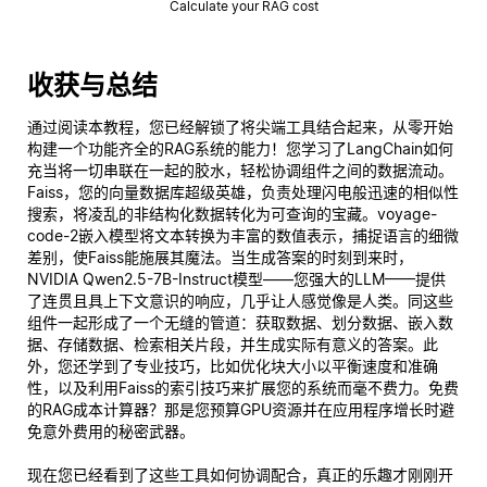
Calculate your RAG cost
收获与总结
通过阅读本教程，您已经解锁了将尖端工具结合起来，从零开始
构建一个功能齐全的RAG系统的能力！您学习了LangChain如何
充当将一切串联在一起的胶水，轻松协调组件之间的数据流动。
Faiss，您的向量数据库超级英雄，负责处理闪电般迅速的相似性
搜索，将凌乱的非结构化数据转化为可查询的宝藏。voyage-
code-2嵌入模型将文本转换为丰富的数值表示，捕捉语言的细微
差别，使Faiss能施展其魔法。当生成答案的时刻到来时，
NVIDIA Qwen2.5-7B-Instruct模型——您强大的LLM——提供
了连贯且具上下文意识的响应，几乎让人感觉像是人类。同这些
组件一起形成了一个无缝的管道：获取数据、划分数据、嵌入数
据、存储数据、检索相关片段，并生成实际有意义的答案。此
外，您还学到了专业技巧，比如优化块大小以平衡速度和准确
性，以及利用Faiss的索引技巧来扩展您的系统而毫不费力。免费
的RAG成本计算器？那是您预算GPU资源并在应用程序增长时避
免意外费用的秘密武器。
现在您已经看到了这些工具如何协调配合，真正的乐趣才刚刚开