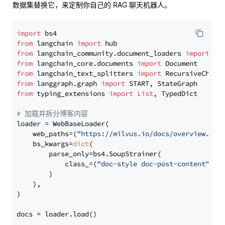
数据集替换它，来定制你自己的 RAG 聊天机器人。
import
from
 langchain 
import
from
 langchain_community.document_loaders 
import
from
 langchain_core.documents 
import
from
 langchain_text_splitters 
import
from
 langgraph.graph 
import
from
 typing_extensions 
import
List
, TypedDict

# 加载并拆分博客内容
loader = WebBaseLoader(

    web_paths=(
"https://milvus.io/docs/overview.md"
,
    bs_kwargs=
dict
(

        parse_only=bs4.SoupStrainer(

            class_=(
"doc-style doc-post-content"
)

        )

    ),

)

docs = loader.load()
