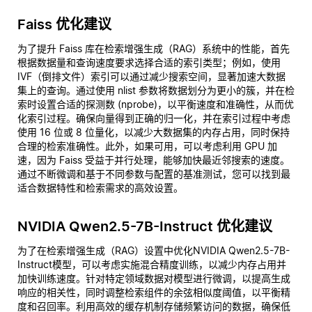
Faiss 优化建议
为了提升 Faiss 库在检索增强生成（RAG）系统中的性能，首先
根据数据量和查询速度要求选择合适的索引类型；例如，使用
IVF（倒排文件）索引可以通过减少搜索空间，显著加速大数据
集上的查询。通过使用 nlist 参数将数据划分为更小的簇，并在检
索时设置合适的探测数 (nprobe)，以平衡速度和准确性，从而优
化索引过程。确保向量得到正确的归一化，并在索引过程中考虑
使用 16 位或 8 位量化，以减少大数据集的内存占用，同时保持
合理的检索准确性。此外，如果可用，可以考虑利用 GPU 加
速，因为 Faiss 受益于并行处理，能够加快最近邻搜索的速度。
通过不断微调和基于不同参数与配置的基准测试，您可以找到最
适合数据特性和检索需求的高效设置。
NVIDIA Qwen2.5-7B-Instruct 优化建议
为了在检索增强生成（RAG）设置中优化NVIDIA Qwen2.5-7B-
Instruct模型，可以考虑实施混合精度训练，以减少内存占用并
加快训练速度。针对特定领域数据对模型进行微调，以提高生成
响应的相关性，同时调整检索组件的余弦相似度阈值，以平衡精
度和召回率。利用高效的缓存机制存储频繁访问的数据，确保低