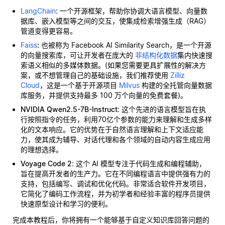
LangChain
: 一个开源框架，帮助你协调大语言模型、向量数
据库、嵌入模型等之间的交互，使集成检索增强生成（RAG）
管道变得更容易。
Faiss
:
也被称为 Facebook AI Similarity Search，是一个开源
的向量搜索库，可让开发者在庞大的
非结构化数据
集内快速搜
索语义相似的多媒体数据。(如果您需要更具扩展性的解决方
案，或不想管理自己的基础设施，我们推荐使用
Zilliz
Cloud
，这是一个基于开源项目
Milvus
构建的全托管向量数据
库服务，并提供支持最多 100 万个向量的免费套餐)。
NVIDIA Qwen2.5-7B-Instruct
: 这个先进的语言模型旨在执
行按照指令的任务，利用70亿个参数的能力来理解和生成多样
化的文本响应。它的优势在于自然语言理解和上下文适应能
力，使其成为辅导、对话代理和各个领域的自动内容生成应用
的理想选择。
Voyage Code 2
: 这个 AI 模型专注于代码生成和编程辅助，
旨在提高开发者的生产力。它在不同编程语言中提供强有力的
支持，包括编写、调试和优化代码。非常适合软件开发项目，
它简化了编码工作流程，并为初学者和经验丰富的程序员提供
快速原型设计和学习的便利。
完成本教程后，你将拥有一个能够基于自定义知识库回答问题的