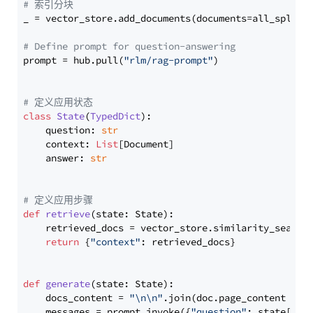
# 索引分块
_ = vector_store.add_documents(documents=all_splits)
# Define prompt for question-answering
prompt = hub.pull(
"rlm/rag-prompt"
)

# 定义应用状态
class
State
(
TypedDict
):

    question: 
str
    context: 
List
[Document]

    answer: 
str
# 定义应用步骤
def
retrieve
(
state: State
):

    retrieved_docs = vector_store.similarity_search
return
 {
"context"
: retrieved_docs}

def
generate
(
state: State
):

    docs_content = 
"\n\n"
.join(doc.page_content 
for
    messages = prompt.invoke({
"question"
: state[
"qu