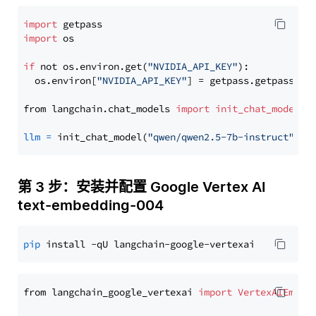
import
import
 os

if
 not os.environ.get(
"NVIDIA_API_KEY"
):

  os.environ[
"NVIDIA_API_KEY"
] = getpass.getpass(
"E
from langchain.chat_models 
import
init_chat_model
llm
=
 init_chat_model(
"qwen/qwen2.5-7b-instruct"
, m
第 3 步：安装并配置 Google Vertex AI
text-embedding-004
pip
from langchain_google_vertexai 
import
VertexAIEmbed