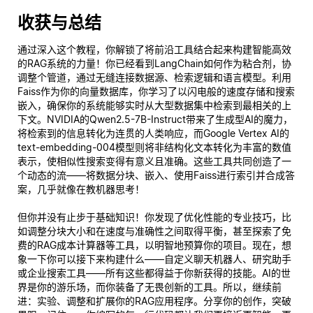
收获与总结
通过深入这个教程，你解锁了将前沿工具结合起来构建智能高效
的RAG系统的力量！你已经看到LangChain如何作为粘合剂，协
调整个管道，通过无缝连接数据源、检索逻辑和语言模型。利用
Faiss作为你的向量数据库，你学习了以闪电般的速度存储和搜索
嵌入，确保你的系统能够实时从大型数据集中检索到最相关的上
下文。NVIDIA的Qwen2.5-7B-Instruct带来了生成型AI的魔力，
将检索到的信息转化为连贯的人类响应，而Google Vertex AI的
text-embedding-004模型则将非结构化文本转化为丰富的数值
表示，使相似性搜索变得有意义且准确。这些工具共同创造了一
个动态的流——将数据分块、嵌入、使用Faiss进行索引并合成答
案，几乎就像在教机器思考！
但你并没有止步于基础知识！你发现了优化性能的专业技巧，比
如调整分块大小和在速度与准确性之间取得平衡，甚至探索了免
费的RAG成本计算器等工具，以明智地预算你的项目。现在，想
象一下你可以接下来构建什么——自定义聊天机器人、研究助手
或企业搜索工具——所有这些都得益于你新获得的技能。AI的世
界是你的游乐场，而你装备了无畏创新的工具。所以，继续前
进：实验、调整和扩展你的RAG应用程序。分享你的创作，突破