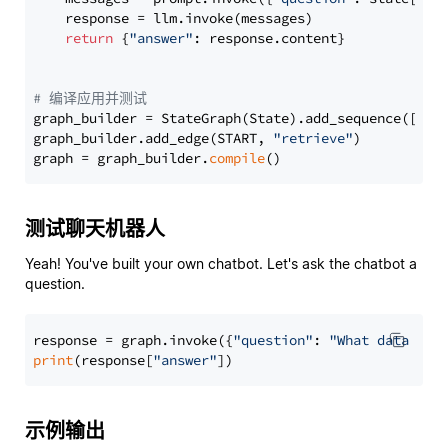
    response = llm.invoke(messages)

return
 {
"answer"
: response.content}

# 编译应用并测试
graph_builder = StateGraph(State).add_sequence([retr
graph_builder.add_edge(START, 
"retrieve"
)

graph = graph_builder.
compile
测试聊天机器人
Yeah! You've built your own chatbot. Let's ask the chatbot a
question.
response = graph.invoke({
"question"
: 
"What data typ
print
(response[
"answer"
示例输出