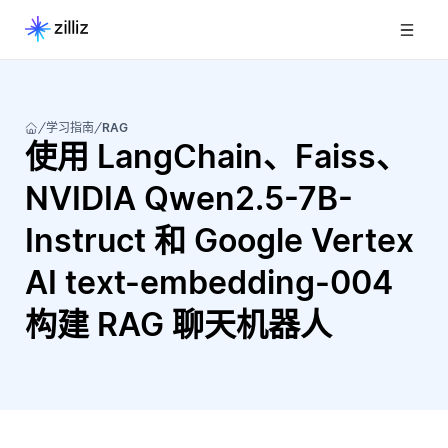
学习指南
RAG
使用 LangChain、Faiss、
NVIDIA Qwen2.5-7B-
Instruct 和 Google Vertex
AI text-embedding-004
构建 RAG 聊天机器人