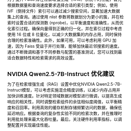
根据数据量和查询速度要求选择合适的索引类型；例如，使用
IVF（倒排文件）索引可以通过减少搜索空间，显著加速大数据
集上的查询。通过使用 nlist 参数将数据划分为更小的簇，并在检
索时设置合适的探测数 (nprobe)，以平衡速度和准确性，从而优
化索引过程。确保向量得到正确的归一化，并在索引过程中考虑
使用 16 位或 8 位量化，以减少大数据集的内存占用，同时保持
合理的检索准确性。此外，如果可用，可以考虑利用 GPU 加
速，因为 Faiss 受益于并行处理，能够加快最近邻搜索的速度。
通过不断微调和基于不同参数与配置的基准测试，您可以找到最
适合数据特性和检索需求的高效设置。
NVIDIA Qwen2.5-7B-Instruct 优化建议
为了在检索增强生成（RAG）设置中优化NVIDIA Qwen2.5-7B-
Instruct模型，可以考虑实施混合精度训练，以减少内存占用并
加快训练速度。针对特定领域数据对模型进行微调，以提高生成
响应的相关性，同时调整检索组件的余弦相似度阈值，以平衡精
度和召回率。利用高效的缓存机制存储频繁访问的数据，确保低
延迟响应。根据查询的复杂性实验不同的检索次数，并在推理时
利用批处理来最大化吞吐量。最后，关注硬件利用率指标，以调
整配置并实现最佳性能。