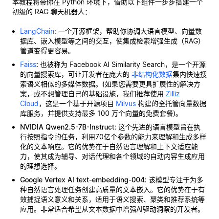
本教程将带你在 Python 环境下，借助以下组件一步步搭建一个
初级的 RAG 聊天机器人：
LangChain
: 一个开源框架，帮助你协调大语言模型、向量数
据库、嵌入模型等之间的交互，使集成检索增强生成（RAG）
管道变得更容易。
Faiss
:
也被称为 Facebook AI Similarity Search，是一个开源
的向量搜索库，可让开发者在庞大的
非结构化数据
集内快速搜
索语义相似的多媒体数据。(如果您需要更具扩展性的解决方
案，或不想管理自己的基础设施，我们推荐使用
Zilliz
Cloud
，这是一个基于开源项目
Milvus
构建的全托管向量数据
库服务，并提供支持最多 100 万个向量的免费套餐)。
NVIDIA Qwen2.5-7B-Instruct
: 这个先进的语言模型旨在执
行按照指令的任务，利用70亿个参数的能力来理解和生成多样
化的文本响应。它的优势在于自然语言理解和上下文适应能
力，使其成为辅导、对话代理和各个领域的自动内容生成应用
的理想选择。
Google Vertex AI text-embedding-004
: 该模型专注于为多
种自然语言处理任务创建高质量的文本嵌入。它的优势在于有
效捕捉语义意义和关系，适用于语义搜索、聚类和推荐系统等
应用。非常适合希望从文本数据中增强AI驱动洞察的开发者。