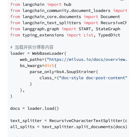
from
 langchain 
import
from
 langchain_community.document_loaders 
import
from
 langchain_core.documents 
import
from
 langchain_text_splitters 
import
from
 langgraph.graph 
import
from
 typing_extensions 
import
List
, TypedDict

# 加载并拆分博客内容
loader = WebBaseLoader(

    web_paths=(
"https://milvus.io/docs/overview.md"
,
    bs_kwargs=
dict
(

        parse_only=bs4.SoupStrainer(

            class_=(
"doc-style doc-post-content"
)

        )

    ),

)

docs = loader.load()

text_splitter = RecursiveCharacterTextSplitter(chun
all_splits = text_splitter.split_documents(docs)
