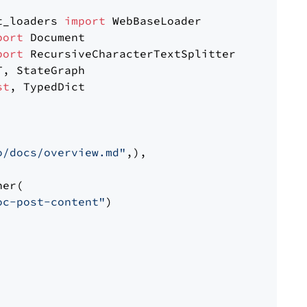
t_loaders 
import
port
port
st
, TypedDict

o/docs/overview.md"
,),

er(

oc-post-content"
)
