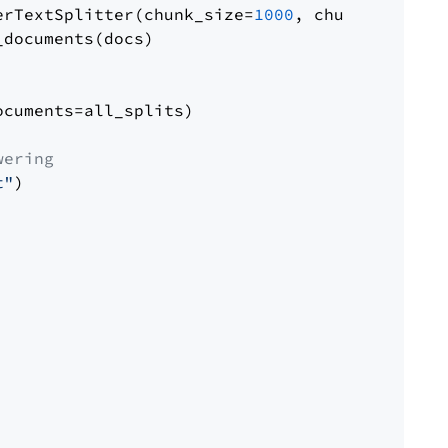
erTextSplitter(chunk_size=
1000
, chunk_overlap
documents(docs)

cuments=all_splits)

wering
t"
)
