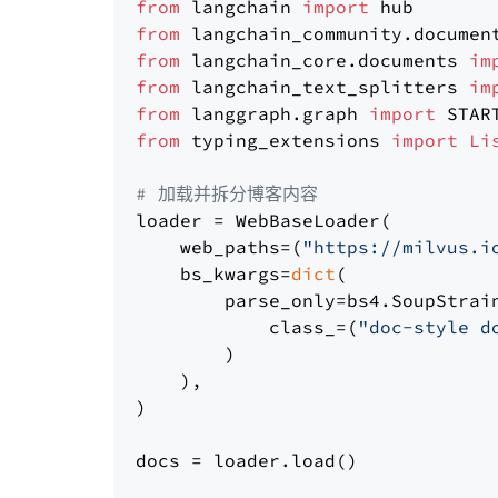
from
 langchain 
import
from
 langchain_community.documen
from
 langchain_core.documents 
im
from
 langchain_text_splitters 
im
from
 langgraph.graph 
import
from
 typing_extensions 
import
Li
# 加载并拆分博客内容
loader = WebBaseLoader(

    web_paths=(
"https://milvus.i
    bs_kwargs=
dict
(

        parse_only=bs4.SoupStrain
            class_=(
"doc-style d
        )

    ),

)

docs = loader.load()
