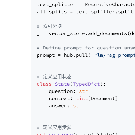
text_splitter = RecursiveCharact
all_splits = text_splitter.split_
# 索引分块
_ = vector_store.add_documents(do
# Define prompt for question-ans
prompt = hub.pull(
"rlm/rag-promp
# 定义应用状态
class
State
(
TypedDict
):

    question: 
str
    context: 
List
[Document]

    answer: 
str
# 定义应用步骤
def
retrieve
(
state: State
):
