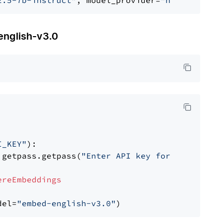
2.5-7b-instruct"
, model_provider=
"nvidia"
glish-v3.0
I_KEY"
):

 getpass.getpass(
"Enter API key for Cohere: "
ereEmbeddings
del=
"embed-english-v3.0"