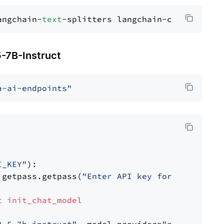
angchain-
text
B-Instruct
a-ai-endpoints"
I_KEY"
):

 getpass.getpass(
"Enter API key for NVIDIA: "
t
init_chat_model