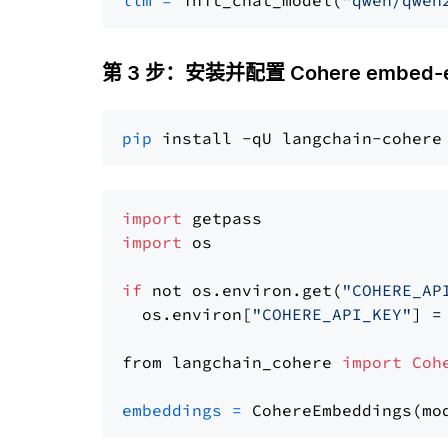
llm
=
 init_chat_model(
"qwen/qwen
第 3 步：安装并配置 Cohere embed-en
pip
import
import
 os

if
 not os.environ.get(
"COHERE_AP
  os.environ[
"COHERE_API_KEY"
] =
from langchain_cohere 
import
Coh
embeddings
=
 CohereEmbeddings(mo