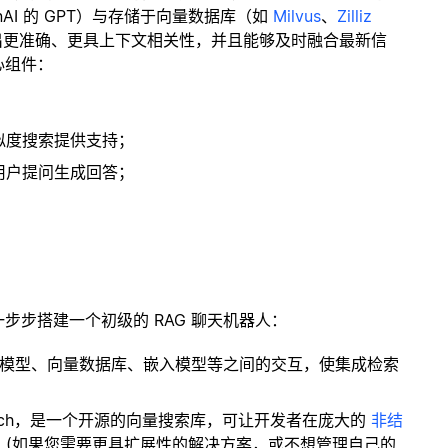
enAI 的 GPT）与存储于向量数据库（如
Milvus
、
Zilliz
出更准确、更具上下文相关性，并且能够及时融合最新信
心组件：
；
似度搜索提供支持；
用户提问生成回答；
一步步搭建一个初级的 RAG 聊天机器人：
言模型、向量数据库、嵌入模型等之间的交互，使集成检索
ity Search，是一个开源的向量搜索库，可让开发者在庞大的
非结
。(如果您需要更具扩展性的解决方案，或不想管理自己的