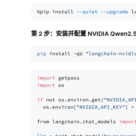
%pip install 
--quiet
--upgrade
 l
第 2 步：安装并配置 NVIDIA Qwen2.5-7
pip
 install -qU 
"langchain-nvidi
import
import
 os

if
 not os.environ.get(
"NVIDIA_AP
  os.environ[
"NVIDIA_API_KEY"
] =
from langchain.chat_models 
impor