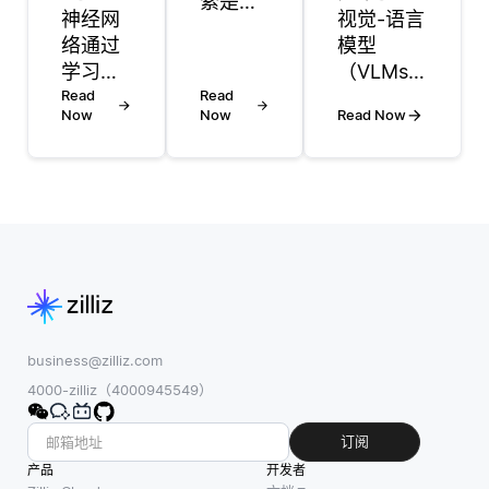
索是指
神经网
视觉-语言
一种使
络通过
模型
用不同
学习专
（VLMs）
类型输
注于有
Read
Read
将显著影
入（如
Now
Now
Read Now
意义的
响未来AI
文本、
模式而
驱动的创
图像或
忽略不
造力，通
甚至音
相关的
过使系统
频）组
信息来
能够跨多
合进行
处理嘈
种媒体生
图像搜
杂的数
成和理解
索的方
据。在
内容。这
法。这
训练期
些模型将
种方法
间，网
视觉输入
business@zilliz.com
通过允
络将其
与文本数
4000-zilliz（4000945549）
许用户
预测与
据结合在
以多种
实际标
一起，使
订阅
方式指
签之间
它们能够
产品
定查
开发者