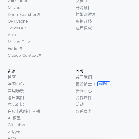
的误差
创造出有
Zilliz Cloud
文档
询，极
降至最
意义并且
Milvus
开源项目
大增强
Deep Searcher
性能测试
低，逐
上下文恰
了搜索
GPTCache
数据迁移
渐学习
当的内
体验，
Towhee
应用集成
识别和
容。例
使得找
Attu
优先考
如，在艺
到所需
Milvus CLI
虑对准
术生成
图像变
Feder
确预测
中，一个
得更加
Claude Context
贡献最
VLM可以
容易。
大的特
分析用户
例如，
资源
公司
征。 像
对场景的
用户不
博客
关于我们
正则化
描述，并
学习中心
招贤纳士
仅可以
热招中
和数据
常用场景
新闻中心
输入关
增强这
客户案例
合作伙伴
键字，
样的技
竞品对比
活动
还可以
白皮书和线上直播
联系商务
术可以
上传参
AI 模型
提高对
考图
GitHub
噪声的
像，并
术语表
鲁棒
结合描
FAQ