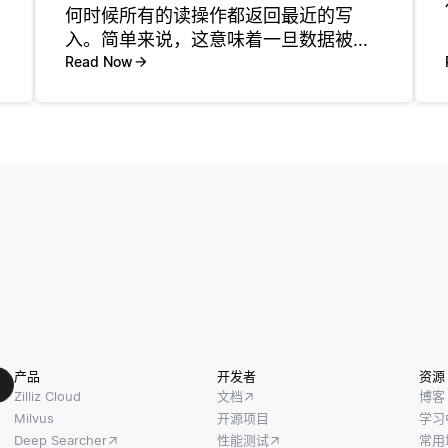
何时候所有的读操作都返回最近的写
入。简单来说，这意味着一旦数据被更
新，随后的任何读取请求都将反映这一
Read Now
最新的变化。它确保所有用户对数据具
有统一的视图，确保他们总是能够依赖
最准确的信息。这种一致性在数据准确
性
产品
开发者
资源
Zilliz Cloud
文档
博客
Milvus
开源项目
学习
Deep Searcher
性能测试
常用