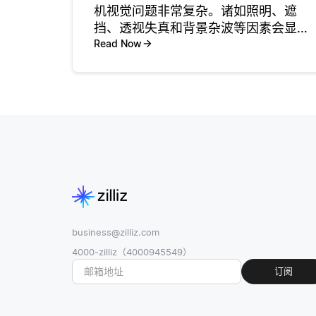
机视觉问题非常复杂。诸如照明、遮
挡、透视失真和背景杂波等因素会显著
影响视觉算法的性能。从高维数据中提
Read Now
取有意义的特征并确保在不同条件下的
鲁棒性需要先进的技术，例如深度学
习。此外，处理大型数据集和训练复杂
模型的
business@zilliz.com
4000-zilliz（4000945549）
订阅