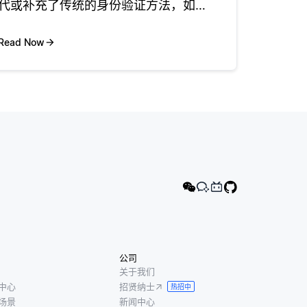
代或补充了传统的身份验证方法，如密
码，pin或指纹扫描。 该过程开始于由
相机捕获用户的面部。系统检测并对齐
Read Now
面部以确保一致的姿势和照明。提取关
键特征，例如眼睛之间的距离和鼻
公司
关于我们
中心
招贤纳士
热招中
场景
新闻中心