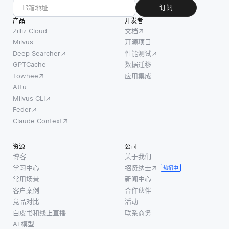
如，在像
目标是
产生有
订阅
Word2Vec
从模型
害的、
产品
开发者
这样的单
尚未明
有偏见
Zilliz Cloud
文档
词嵌入模
确训练
的或不
Milvus
开源项目
型中，每
的类别
Deep Searcher
性能测试
适当的
个单词的
中分类
GPTCache
数据迁移
内容，
嵌入以随
实例。
Towhee
应用集成
护栏培
机值开
这要求
Attu
养了一
Milvus CLI
始，但是
模型利
种安全
Feder
随
用来自
感，因
Claude Context
已知类
为用户
别的知
知道他
资源
公司
识，并
们与系
博客
关于我们
将其与
统的交
学习中心
招贤纳士
热招中
新的、
互不会
常用场景
新闻中心
看不见
导致不
客户案例
合作伙伴
的类别
期望的
竞品对比
活动
相关
白皮书和线上直播
联系商务
结果。
联。例
AI 模型
这在医