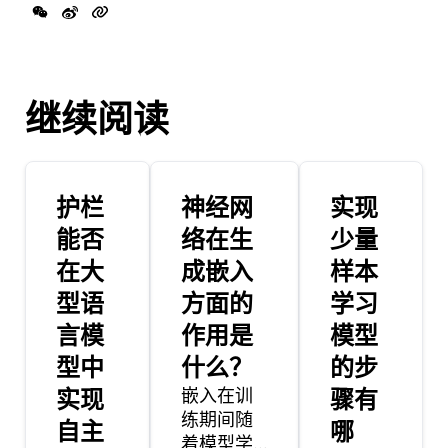
继续阅读
护栏
神经网
实现
能否
络在生
少量
在大
成嵌入
样本
型语
方面的
学习
言模
作用是
模型
型中
什么？
的步
实现
嵌入在训
骤有
练期间随
自主
哪
着模型学