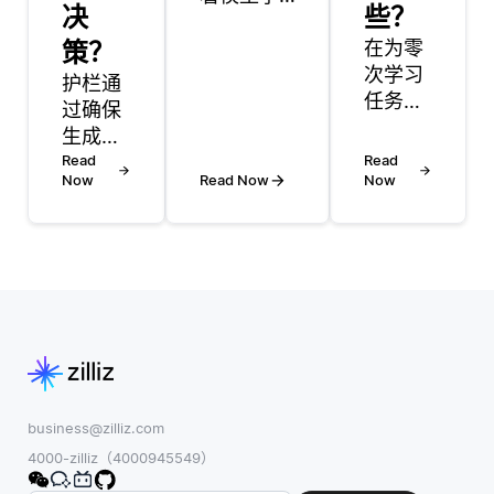
决
些？
习基于输
策？
入数据调
在为零
整向量表
次学习
护栏通
示而演
任务选
过确保
变。最
择模型
生成的
初，嵌入
时，一
内容安
Read
Read
通常用随
个关键
Now
Read Now
Now
全、符
机值或预
的考虑
合道德
先训练的
因素是
标准并
向量初始
模型能
符合法
化，并且
够有效
律标
随着时间
地从可
准，提
的推移，
见类推
高了用
模型微调
广到不
户对
这些嵌入
可见
LLM系
以最小化
类。在
统的信
business@zilliz.com
损失函
零射学
任。通
4000-zilliz（4000945549）
数。例
习中，
过防止