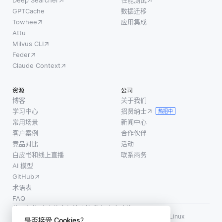
Deep Searcher
性能测试
对开发
能的设
保健领
GPTCache
数据迁移
者更加
备可以
域，语
Towhee
应用集成
可访
实时分
音识别
Attu
问。这
Milvus CLI
析数据
在文档
种包容
Feder
并做出
和临床
性允许
Claude Context
决策。
工作流
更广泛
例如，
程中发
的贡献
资源
公司
在智能
挥着至
者进行
博客
关于我们
摄像头
关重要
实验和
学习中心
招贤纳士
热招中
或工业
的作
改进现
常用场景
新闻中心
传感器
用。医
有模
客户案例
合作伙伴
等应用
疗专业
型，从
竞品对比
活动
中，数
人员通
白皮书和线上直播
联系商务
而提高
据可以
常需
AI 模型
功能性
在本地
GitHub
和可靠
处理
术语表
性。随
FAQ
着越来
使用条款
·
个人信息保护政策
·
数据安全政策
越多的
LF AI、LF AI & Data、Milvus，以及相关的开源项目名称为 Linux
是否接受 Cookies？