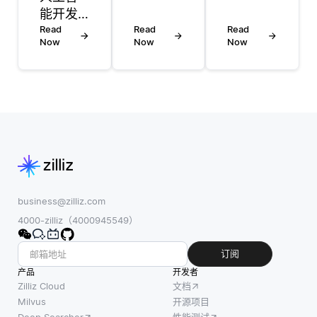
AI）通
最大的
能开发
过在数
行业包
中的未
Read
Read
Read
据生成
括医疗
Now
Now
Now
来看起
地点附
保健、
来十分
近处理
客户服
光明，
数据，
务和教
因为它
显著减
育。这
继续塑
少对云
些部门
造技术
端的依
中的每
和创新
赖，而
一个都
的格
不是将
利用语
局。开
所有数
音识别
源项目
business@zilliz.com
据发送
来简化
鼓励合
4000-zilliz（4000945549）
到云端
流程，
作与透
进行分
提高效
明，使
订阅
析。这
率并增
先进的
产品
开发者
意味着
强用户
人工智
Zilliz Cloud
文档
具备边
体验。
能工具
Milvus
开源项目
缘 AI 功
在医疗