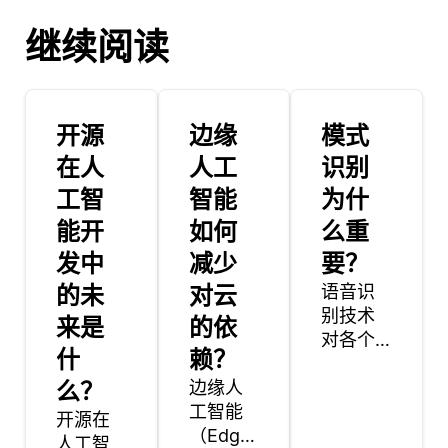
继续阅读
开源
边缘
模式
在人
人工
识别
工智
智能
为什
能开
如何
么重
发中
减少
要？
的未
对云
语音识
别技术
来是
的依
对各个
什
赖？
行业都
么？
边缘人
有重大
工智能
影响，
开源在
（Edge
但受益
人工智