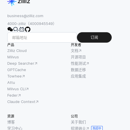
行更改
明或不
scikit-
时，平
容易理
image，允
台会创
解的。
business@zilliz.com
许开发人
建应用
在这种
4000-zilliz（4000945549）
员执行广
程序的
情况
泛的图像
新版
下，术
订阅
处理任
本，使
语 “黑
产品
开发者
务。使用
用户能
匣子”
Zilliz Cloud
文档
这些库，
够访问
表示输
Milvus
开源项目
开发人员
Deep Searcher
性能测试
最新的
入是已
可以应用
GPTCache
数据迁移
功能和
知的设
调整大
Towhee
应用集成
更新，
备或过
小，裁
Attu
而无需
程，并
剪，旋
Milvus CLI
手动安
且可以
Feder
装。大
观察到
Claude Context
多数
输出，
SaaS应
但是从
资源
公司
用程序
输入到
博客
关于我们
使用基
输出的
学习中心
招贤纳士
热招中