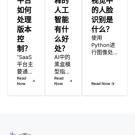
平台
释的
视觉中
如何
人工
的人脸
处理
智能
识别是
版本
有什
什么？
控
么好
使用
Python进
制？
处？
行图像处
"SaaS
AI中的
理是指利
平台主
黑盒模
用Python
要通过
型指的
库来操作
自动化
Read
是一种
Read
和分析图
Now
Now
Read Now
过程和
系统或
像。
用户通
算法，
Python拥
知的结
其内部
有丰富的
合来管
工作方
库生态系
理版本
式对用
统，如
控制。
户来说
OpenCV、
每当进
是不透
Pillow和