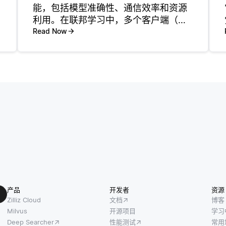
能，包括模型准确性、通信效率和资源
利用。在联邦学习中，多个客户端（通
常是智能手机或物联网设备）共同训练
Read Now
机器学习模型，而无需共享原始数据。
随着客户端数量的增加，可用于训练的
多样化数据量也在增加。这种多样性可
产品
开发者
资源
Zilliz Cloud
文档
博客
Milvus
开源项目
学习
Deep Searcher
性能测试
常用