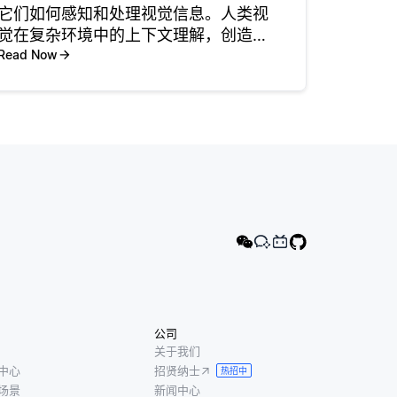
它们如何感知和处理视觉信息。人类视
觉在复杂环境中的上下文理解，创造力
和适应性方面表现出色，而计算机视觉
Read Now
在速度，精度和分析大型数据集方面表
现更好。 例如，人类可以轻松地从面部
表情中推断出情绪或意图，这对于计
公司
关于我们
中心
招贤纳士
热招中
场景
新闻中心