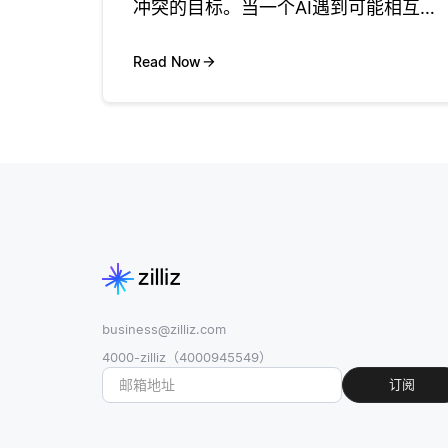
冲突的目标。当一个AI遇到可能相互削
弱的多个目标时，它必须首先评估每个
目标的重要性。这种评估通常涉及设定
Read Now
目标的层级，其中根据上下文一些目标
被认为更为关键。例如，在一辆自
business@zilliz.com
4000-zilliz（4000945549）
订阅