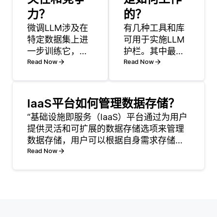
力？
的？
微调LLM涉及在
有几种工具和库
特定数据集上进
可用于实施LLM
一步训练它，以
护栏。其中最常
使其适应您的用
Read Now
见的是Hugging
Read Now
例。首先选择一
Face
个预先训练的模
Transformers
型，并管理一个
库，它提供了预
IaaS平台如何管理数据存储？
符合您要求的数
训练的模型和框
“基础设施即服务（IaaS）平台通过为用户
据集。例如，如
架，用于使用自
提供灵活和可扩展的数据存储选项来管理
果您正在构建法
定义数据集微调
数据存储，用户可以根据自身需求存储和
律助理，请使用
模型以确保安全
处理数据。IaaS 解决方案通常提供多种类
Read Now
法律文档和案例
性。Hugging
型的存储服务，包括块存储、对象存储和
摘要作为您的数
Face还提供了数
文件存储。块存储通常用于需要一致性能
据集。 接下来，
据集和模型卡等
的数据库或应
对数据进行预处
工具，允许开发
理以确保其干净
人员
且相关。这