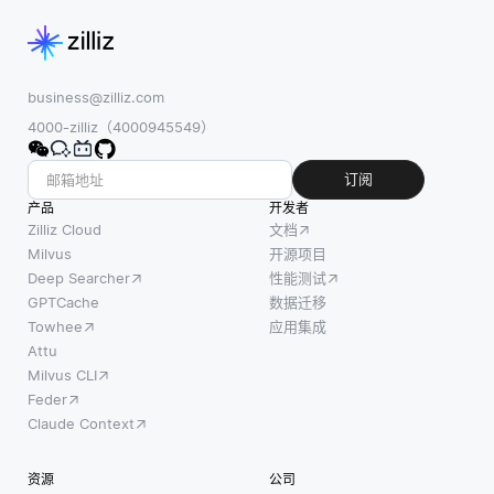
business@zilliz.com
4000-zilliz（4000945549）
订阅
产品
开发者
Zilliz Cloud
文档
Milvus
开源项目
Deep Searcher
性能测试
GPTCache
数据迁移
Towhee
应用集成
Attu
Milvus CLI
Feder
Claude Context
资源
公司