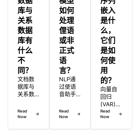
数据
模型
序列
库与
如何
嵌入
关系
处理
是什
数据
俚语
么，
库有
或非
它们
什么
正式
是如
不
语
何使
同？
言？
用
文档数
NLP通
的？
据库与
过使语
向量自
关系数
音助手
回归
据库的
能够以
(VAR)
主要区
对话的
Read
Read
模型是
Read
别在于
方式处
Now
Now
Now
时间序
数据的
理和响
列分析
存储和
应口语
中用于
组织方
来为语