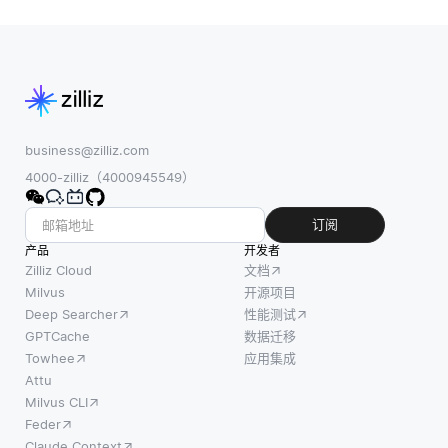
捕获多
式。在
音助手
个变量
关系数
提供动
随时间
据库
力。该
变化的
中，数
过程从
关系的
据以表
自动语
统计工
格的形
音识别
具。与
business@zilliz.com
式结构
(ASR)
关注单
4000-zilliz（4000945549）
化，表
开始，
个时间
中有行
该自动
序列的
订阅
和列，
语音识
单变量
产品
开发者
每一行
别将口
模型不
Zilliz Cloud
文档
代表一
语转换
同，
Milvus
开源项目
条记
为文
Deep Searcher
性能测试
VAR模
录，每
本。然
GPTCache
数据迁移
型可以
一列代
后，
Towhee
应用集成
分析和
表该记
NLP处
Attu
预测多
Milvus CLI
录的特
理此文
个相互
Feder
定属
本以识
依存的
Claude Context