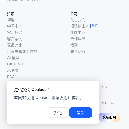
性。表
别用户
变量。
与表之
意图，
从本质
资源
公司
间的关
提取关
上讲，
博客
关于我们
系通过
键实体
VAR模
学习中心
招贤纳士
热招中
外键建
并生成
型将系
常用场景
新闻中心
立，严
有意义
统中的
客户案例
合作伙伴
格规定
的响
每个变
竞品对比
活动
了数据
应。例
白皮书和线上直播
联系商务
量视为
的结
如，类
AI 模型
所有变
构。另
似 “设置
GitHub
量的滞
一方
定时器1
术语表
后值的
FAQ
面，文
线性函
使用条款
·
个人信息保护政策
·
数据安全政策
档数据
数，
LF AI、LF AI & Data、Milvus，以及相关的开源项目名称为 Linux
是否接受 Cookies？
库将数
Foundation 所有商标
本网站使用 Cookies 来增强用户体验。
版权所有 ©2026 上海赜睿信息科技有限公司保留所有权利
据存
ICP 备案:
沪ICP备2023014543号-1
沪公网安备31011002006715
拒绝
接受
Ask AI