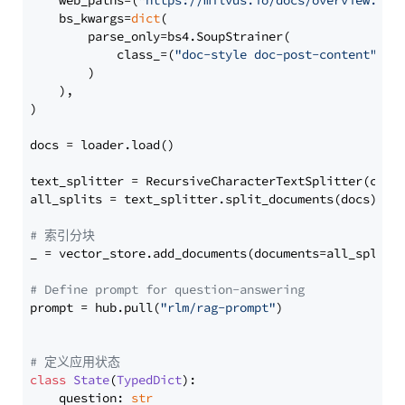
    web_paths=(
"https://milvus.io/docs/overview.md"
,
    bs_kwargs=
dict
(

        parse_only=bs4.SoupStrainer(

            class_=(
"doc-style doc-post-content"
)

        )

    ),

)

docs = loader.load()

text_splitter = RecursiveCharacterTextSplitter(chun
all_splits = text_splitter.split_documents(docs)

# 索引分块
_ = vector_store.add_documents(documents=all_splits)
# Define prompt for question-answering
prompt = hub.pull(
"rlm/rag-prompt"
)

# 定义应用状态
class
State
(
TypedDict
):

    question: 
str