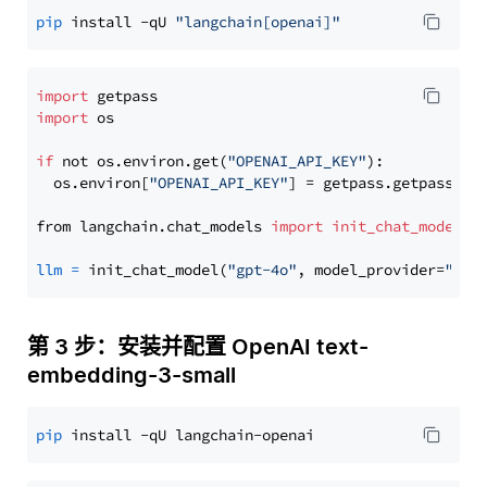
pip
 install -qU 
"langchain[openai]"
import
import
 os

if
 not os.environ.get(
"OPENAI_API_KEY"
):

  os.environ[
"OPENAI_API_KEY"
] = getpass.getpass(
"E
from langchain.chat_models 
import
init_chat_model
llm
=
 init_chat_model(
"gpt-4o"
, model_provider=
"ope
第 3 步：安装并配置 OpenAI text-
embedding-3-small
pip