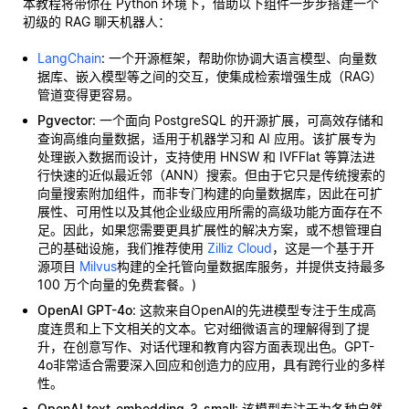
本教程将带你在 Python 环境下，借助以下组件一步步搭建一个
初级的 RAG 聊天机器人：
LangChain
: 一个开源框架，帮助你协调大语言模型、向量数
据库、嵌入模型等之间的交互，使集成检索增强生成（RAG）
管道变得更容易。
Pgvector
: 一个面向 PostgreSQL 的开源扩展，可高效存储和
查询高维向量数据，适用于机器学习和 AI 应用。该扩展专为
处理嵌入数据而设计，支持使用 HNSW 和 IVFFlat 等算法进
行快速的近似最近邻（ANN）搜索。但由于它只是传统搜索的
向量搜索附加组件，而非专门构建的向量数据库，因此在可扩
展性、可用性以及其他企业级应用所需的高级功能方面存在不
足。因此，如果您需要更具扩展性的解决方案，或不想管理自
己的基础设施，我们推荐使用
Zilliz Cloud
，这是一个基于开
源项目
Milvus
构建的全托管向量数据库服务，并提供支持最多
100 万个向量的免费套餐。)
OpenAI GPT-4o
: 这款来自OpenAI的先进模型专注于生成高
度连贯和上下文相关的文本。它对细微语言的理解得到了提
升，在创意写作、对话代理和教育内容方面表现出色。GPT-
4o非常适合需要深入回应和创造力的应用，具有跨行业的多样
性。
OpenAI text-embedding-3-small
: 该模型专注于为各种自然