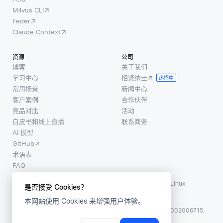
Milvus CLI
Feder
Claude Context
资源
公司
博客
关于我们
学习中心
招贤纳士
热招中
常用场景
新闻中心
客户案例
合作伙伴
竞品对比
活动
白皮书和线上直播
联系商务
AI 模型
GitHub
术语表
FAQ
使用条款
·
个人信息保护政策
·
数据安全政策
LF AI、LF AI & Data、Milvus，以及相关的开源项目名称为 Linux
是否接受 Cookies？
Foundation 所有商标
本网站使用 Cookies 来增强用户体验。
版权所有 ©2026 上海赜睿信息科技有限公司保留所有权利
ICP 备案:
沪ICP备2023014543号-1
沪公网安备31011002006715