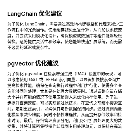
LangChain 优化建议
为了优化 LangChain，需要通过高效地构建链路和代理来减少工
作流程中的冗余操作。使用缓存避免重复计算，从而加快系统速
度，并尝试采用模块化设计，确保模型或数据库等组件能够轻松
替换。这将提供灵活性和效率，使您能够快速扩展系统，而无需
不必要的延迟或复杂性。
pgvector 优化建议
为了优化 pgvector 在检索增强生成（RAG）设置中的表现，可
以考虑使用 GiST 或 IVFFlat 索引向量，以显著加快搜索查询并
提高检索性能。确保在查询执行过程中利用并行化，使得多个查
询能够同时处理，尤其是在处理大数据集时。通过调整向量存储
大小并在可能的情况下使用压缩嵌入来优化内存使用。为了进一
步提升查询速度，可以实现预过滤技术，在查询之前缩小搜索空
间。定期重建索引，以确保其与新数据保持同步。通过微调向量
化模型来减少维度，同时不牺牲准确性，从而提升存储效率和检
索时间。最后，仔细管理资源分配，利用水平扩展处理更大的数
据集，并将计算密集型操作卸载到专用处理单元，以保持在高流