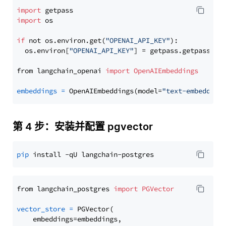
import
import
 os

if
 not os.environ.get(
"OPENAI_API_KEY"
):

  os.environ[
"OPENAI_API_KEY"
] = getpass.getpass(
"E
from langchain_openai 
import
OpenAIEmbeddings
embeddings
=
 OpenAIEmbeddings(model=
"text-embedding
第 4 步：安装并配置 pgvector
pip
from langchain_postgres 
import
PGVector
vector_store
=
 PGVector(

    embeddings=embeddings,
