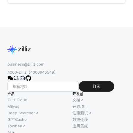
business@zilliz.com
4000-zilliz（4000945549）
订阅
产品
开发者
Zilliz Cloud
文档
Milvus
开源项目
Deep Searcher
性能测试
GPTCache
数据迁移
Towhee
应用集成
Attu