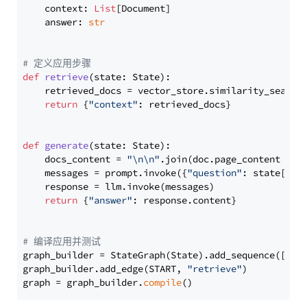
    context: 
List
[Document]

    answer: 
str
# 定义应用步骤
def
retrieve
(
state: State
):

    retrieved_docs = vector_store.similarity_search
return
 {
"context"
: retrieved_docs}

def
generate
(
state: State
):

    docs_content = 
"\n\n"
.join(doc.page_content 
for
    messages = prompt.invoke({
"question"
: state[
"qu
    response = llm.invoke(messages)

return
 {
"answer"
: response.content}

# 编译应用并测试
graph_builder = StateGraph(State).add_sequence([retr
graph_builder.add_edge(START, 
"retrieve"
)

graph = graph_builder.
compile