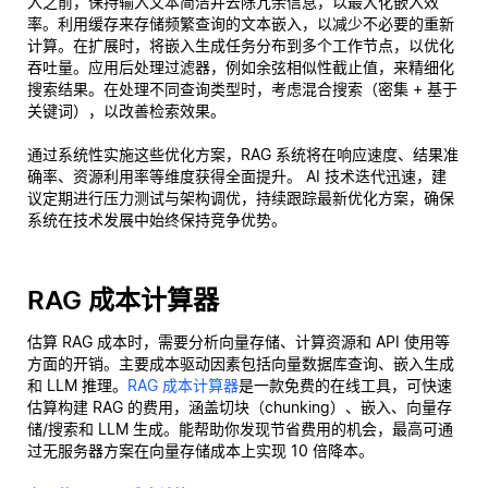
入之前，保持输入文本简洁并去除冗余信息，以最大化嵌入效
率。利用缓存来存储频繁查询的文本嵌入，以减少不必要的重新
计算。在扩展时，将嵌入生成任务分布到多个工作节点，以优化
吞吐量。应用后处理过滤器，例如余弦相似性截止值，来精细化
搜索结果。在处理不同查询类型时，考虑混合搜索（密集 + 基于
关键词），以改善检索效果。
通过系统性实施这些优化方案，RAG 系统将在响应速度、结果准
确率、资源利用率等维度获得全面提升。 AI 技术迭代迅速，建
议定期进行压力测试与架构调优，持续跟踪最新优化方案，确保
系统在技术发展中始终保持竞争优势。
RAG 成本计算器
估算 RAG 成本时，需要分析向量存储、计算资源和 API 使用等
方面的开销。主要成本驱动因素包括向量数据库查询、嵌入生成
和 LLM 推理。
RAG 成本计算器
是一款免费的在线工具，可快速
估算构建 RAG 的费用，涵盖切块（chunking）、嵌入、向量存
储/搜索和 LLM 生成。能帮助你发现节省费用的机会，最高可通
过无服务器方案在向量存储成本上实现 10 倍降本。