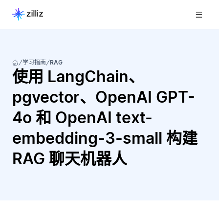
学习指南
RAG
使用 LangChain、
pgvector、OpenAI GPT-
4o 和 OpenAI text-
embedding-3-small 构建
RAG 聊天机器人