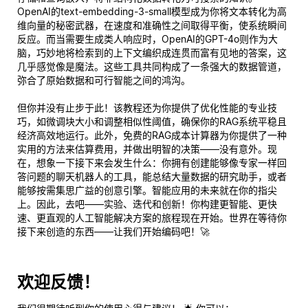
OpenAI的text-embedding-3-small模型成为你将文本转化为高
维向量的秘密武器，在速度和准确性之间取得平衡，使系统瞬间
反应。而当需要生成类人响应时，OpenAI的GPT-4o则作为大
脑，巧妙地将检索到的上下文编织成连贯而富有见地的答案，这
几乎感觉像是魔法。这些工具共同构成了一条强大的数据管道，
弥合了原始数据和可行智能之间的鸿沟。
但你并没有止步于此！该教程还为你提供了优化性能的专业技
巧，如微调块大小和调整相似性阈值，确保你的RAG系统平稳且
经济高效地运行。此外，免费的RAG成本计算器为你提供了一种
实用的方法来估算费用，并做出明智的决策——没有意外。现
在，想象一下接下来会发生什么：你拥有创建能够像专家一样回
答问题的聊天机器人的工具，能总结大量数据的研究助手，或者
能够按需集思广益的创意引擎。智能应用的未来就在你的指尖
上。因此，去吧——实验、迭代和创新！你构建更智能、更快
速、更直观的人工智能解决方案的旅程现在开始。世界在等待你
接下来创造的东西——让我们开始编码吧！🚀
欢迎反馈！