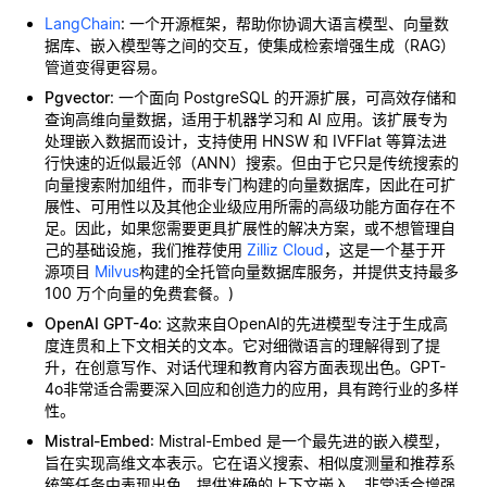
LangChain
: 一个开源框架，帮助你协调大语言模型、向量数
据库、嵌入模型等之间的交互，使集成检索增强生成（RAG）
管道变得更容易。
Pgvector
: 一个面向 PostgreSQL 的开源扩展，可高效存储和
查询高维向量数据，适用于机器学习和 AI 应用。该扩展专为
处理嵌入数据而设计，支持使用 HNSW 和 IVFFlat 等算法进
行快速的近似最近邻（ANN）搜索。但由于它只是传统搜索的
向量搜索附加组件，而非专门构建的向量数据库，因此在可扩
展性、可用性以及其他企业级应用所需的高级功能方面存在不
足。因此，如果您需要更具扩展性的解决方案，或不想管理自
己的基础设施，我们推荐使用
Zilliz Cloud
，这是一个基于开
源项目
Milvus
构建的全托管向量数据库服务，并提供支持最多
100 万个向量的免费套餐。)
OpenAI GPT-4o
: 这款来自OpenAI的先进模型专注于生成高
度连贯和上下文相关的文本。它对细微语言的理解得到了提
升，在创意写作、对话代理和教育内容方面表现出色。GPT-
4o非常适合需要深入回应和创造力的应用，具有跨行业的多样
性。
Mistral-Embed
: Mistral-Embed 是一个最先进的嵌入模型，
旨在实现高维文本表示。它在语义搜索、相似度测量和推荐系
统等任务中表现出色，提供准确的上下文嵌入。非常适合增强