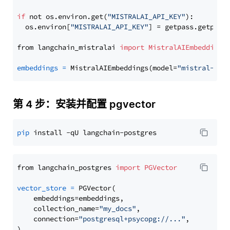
if
 not os.environ.get(
"MISTRALAI_API_KEY"
):

  os.environ[
"MISTRALAI_API_KEY"
] = getpass.getpass
from langchain_mistralai 
import
MistralAIEmbeddings
embeddings
=
 MistralAIEmbeddings(model=
"mistral-emb
第 4 步：安装并配置 pgvector
pip
from langchain_postgres 
import
PGVector
vector_store
=
 PGVector(

    embeddings=embeddings,

    collection_name=
"my_docs"
,

    connection=
"postgresql+psycopg://..."
,
