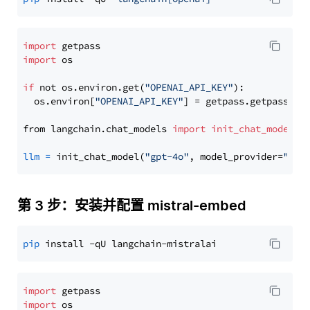
import
import
 os

if
 not os.environ.get(
"OPENAI_API_KEY"
):

  os.environ[
"OPENAI_API_KEY"
] = getpass.getpass(
"E
from langchain.chat_models 
import
init_chat_model
llm
=
 init_chat_model(
"gpt-4o"
, model_provider=
"ope
第 3 步：安装并配置 mistral-embed
pip
import
import
 os
