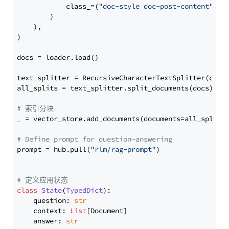
            class_=(
"doc-style doc-post-content"
)

        )

    ),

)

docs = loader.load()

text_splitter = RecursiveCharacterTextSplitter(chun
all_splits = text_splitter.split_documents(docs)

# 索引分块
_ = vector_store.add_documents(documents=all_splits)
# Define prompt for question-answering
prompt = hub.pull(
"rlm/rag-prompt"
)

# 定义应用状态
class
State
(
TypedDict
):

    question: 
str
    context: 
List
[Document]

    answer: 
str