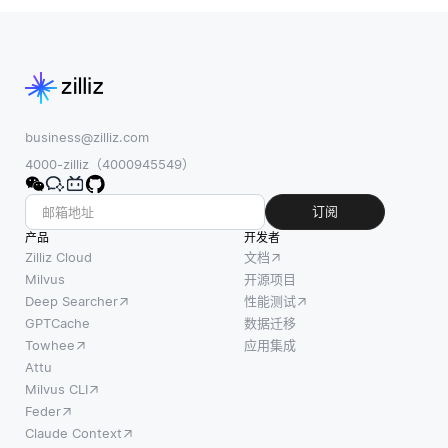
business@zilliz.com
4000-zilliz（4000945549）
订阅
产品
开发者
Zilliz Cloud
文档
Milvus
开源项目
Deep Searcher
性能测试
GPTCache
数据迁移
Towhee
应用集成
Attu
Milvus CLI
Feder
Claude Context