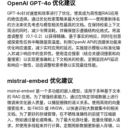
OpenAI GPT-4o 优化建议
GPT-4o针对速度和效率进行了优化，使其成为高性能RAG应用
的绝佳选择。通过优化检索策略来最大化效率——使用重新排名
的方法来优先考虑与模型相关性最高的文档。在保持检索上下文
简洁的同时，减少令牌消耗，并确保提示遵循结构化格式。将温
度调整至（0.1-0.2）以获得精确、基于事实的响应，同时在创意
或探索性任务中略微提高温度。利用OpenAI API的流媒体功能来
优化响应速度，减少实时应用的延迟。实施提示模板以标准化输
入并减少响应中的变异性。使用混合搜索（结合关键词搜索和向
量搜索）以实现更准确和上下文相关的检索。定期监控API延迟
和响应一致性，动态调整检索参数以实现最佳性能。
mistral-embed 优化建议
mistral-embed 是一个多功能的嵌入模型，适用于多种基于文本
的 RAG 应用。为了增强检索能力，通过在特定领域数据上进行
微调来优化嵌入质量，以捕捉细微的语义关系。使用高效的向量
搜索技术，如 FAISS 或 HNSW，以快速识别大数据集中的相关
文档。为了更好的存储管理，在不牺牲准确性的前提下压缩嵌
入，例如通过量化或降维。为了最大化吞吐量，批量处理嵌入请
求，并使用多线程来并行计算。定期用新数据更新嵌入存储，以