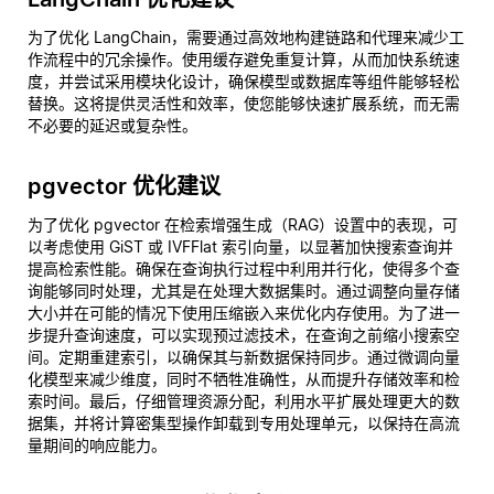
为了优化 LangChain，需要通过高效地构建链路和代理来减少工
作流程中的冗余操作。使用缓存避免重复计算，从而加快系统速
度，并尝试采用模块化设计，确保模型或数据库等组件能够轻松
替换。这将提供灵活性和效率，使您能够快速扩展系统，而无需
不必要的延迟或复杂性。
pgvector 优化建议
为了优化 pgvector 在检索增强生成（RAG）设置中的表现，可
以考虑使用 GiST 或 IVFFlat 索引向量，以显著加快搜索查询并
提高检索性能。确保在查询执行过程中利用并行化，使得多个查
询能够同时处理，尤其是在处理大数据集时。通过调整向量存储
大小并在可能的情况下使用压缩嵌入来优化内存使用。为了进一
步提升查询速度，可以实现预过滤技术，在查询之前缩小搜索空
间。定期重建索引，以确保其与新数据保持同步。通过微调向量
化模型来减少维度，同时不牺牲准确性，从而提升存储效率和检
索时间。最后，仔细管理资源分配，利用水平扩展处理更大的数
据集，并将计算密集型操作卸载到专用处理单元，以保持在高流
量期间的响应能力。