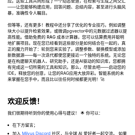
应。这些工具共同形成了一个动态管道，在检索与生成之间交汇
——让您能够构建应用，回答问题、总结内容，甚至进行头脑风
暴，准确性令人瞩目。
但等等，还有更多！教程中还分享了
优化的专业技巧
，例如调整
块大小以提升检索效果，或微调pgvector中的元数据过滤器以提
高性能。借助
免费的 RAG 成本计算器
，您可以估算费用并聪明
地扩展项目。现在您已经看到这些部分是如何结合在一起的，真
正的魔力开始了：
轮到您来实验了
。调整参数、替换模型或添加
新数据源——每一次迭代都使您更接近一个独特的系统。无论您
是在构建聊天机器人、研究助手，还是AI驱动的知识库，您都拥
有完成这一切所需的工具和知识。那么，尽管去吧——启动您的
IDE，释放您的创意，让您的RAG应用大放异彩。智能系统的未
来掌握在您手中，而且比以往任何时候都更光明！🚀
欢迎反馈！
我们很期待听到你的使用心得与建议！ 🌟 你可以：
在下方留言；
加入
Milvus Discord
社区，与全球 AI 爱好者一起交流。 如果