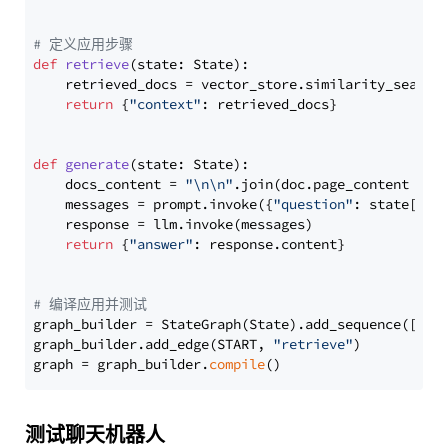
# 定义应用步骤
def
retrieve
(
state: State
):

    retrieved_docs = vector_store.similarity_search
return
 {
"context"
: retrieved_docs}

def
generate
(
state: State
):

    docs_content = 
"\n\n"
.join(doc.page_content 
for
    messages = prompt.invoke({
"question"
: state[
"qu
    response = llm.invoke(messages)

return
 {
"answer"
: response.content}

# 编译应用并测试
graph_builder = StateGraph(State).add_sequence([retr
graph_builder.add_edge(START, 
"retrieve"
)

graph = graph_builder.
compile
测试聊天机器人