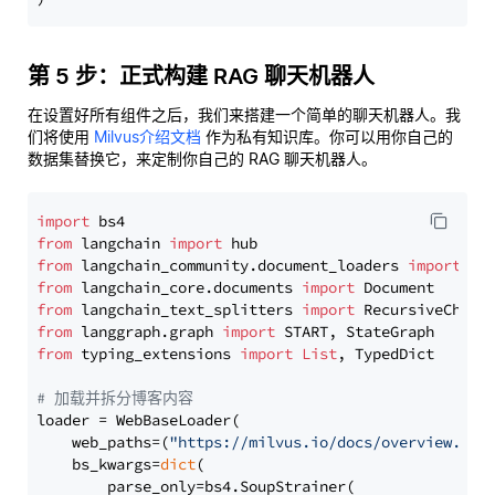
第 5 步：正式构建 RAG 聊天机器人
在设置好所有组件之后，我们来搭建一个简单的聊天机器人。我
们将使用
Milvus介绍文档
作为私有知识库。你可以用你自己的
数据集替换它，来定制你自己的 RAG 聊天机器人。
import
from
 langchain 
import
from
 langchain_community.document_loaders 
import
from
 langchain_core.documents 
import
from
 langchain_text_splitters 
import
from
 langgraph.graph 
import
from
 typing_extensions 
import
List
, TypedDict

# 加载并拆分博客内容
loader = WebBaseLoader(

    web_paths=(
"https://milvus.io/docs/overview.md"
,
    bs_kwargs=
dict
(

        parse_only=bs4.SoupStrainer(
