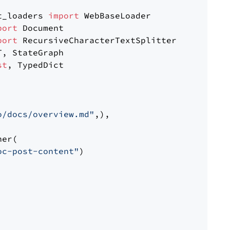
t_loaders 
import
port
port
st
, TypedDict

o/docs/overview.md"
,),

er(

oc-post-content"
)
