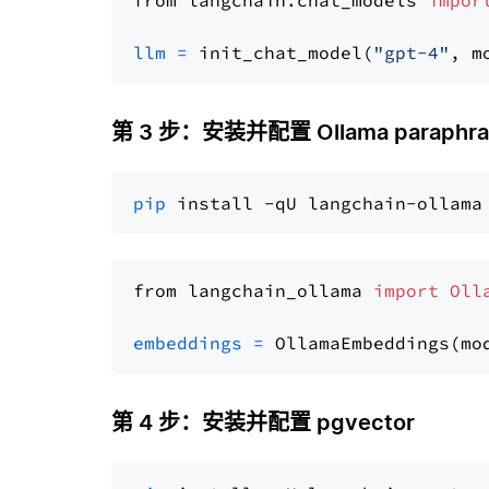
from langchain.chat_models 
impor
llm
=
 init_chat_model(
"gpt-4"
, m
第 3 步：安装并配置 Ollama paraphrase
pip
from langchain_ollama 
import
Oll
embeddings
=
 OllamaEmbeddings(mo
第 4 步：安装并配置 pgvector