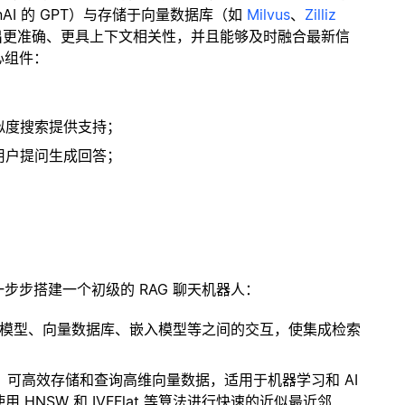
enAI 的 GPT）与存储于向量数据库（如
Milvus
、
Zilliz
出更准确、更具上下文相关性，并且能够及时融合最新信
心组件：
；
似度搜索提供支持；
用户提问生成回答；
一步步搭建一个初级的 RAG 聊天机器人：
言模型、向量数据库、嵌入模型等之间的交互，使集成检索
开源扩展，可高效存储和查询高维向量数据，适用于机器学习和 AI
NSW 和 IVFFlat 等算法进行快速的近似最近邻