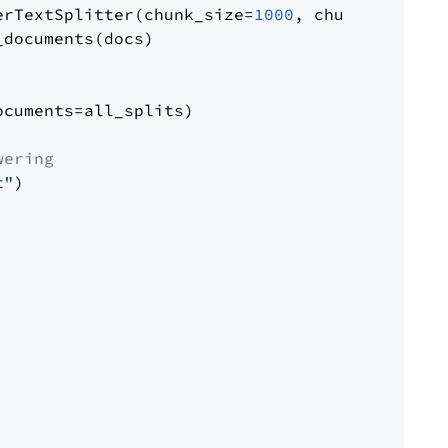
erTextSplitter(chunk_size=
1000
, chunk_overlap
documents(docs)

cuments=all_splits)

wering
t"
)
