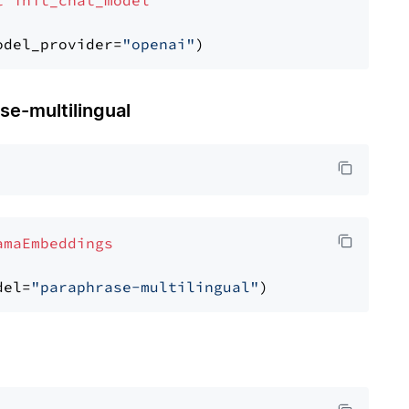
t
init_chat_model
odel_provider=
"openai"
-multilingual
amaEmbeddings
del=
"paraphrase-multilingual"