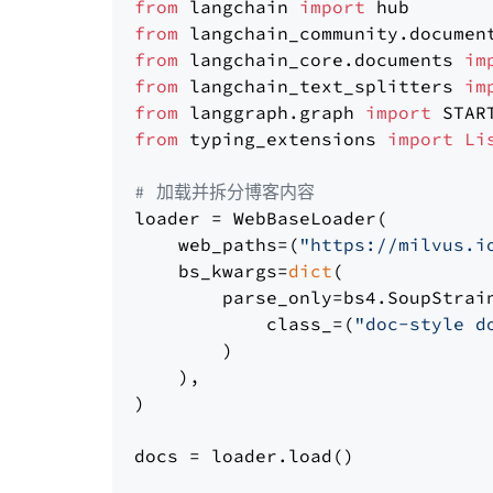
from
 langchain 
import
from
 langchain_community.documen
from
 langchain_core.documents 
im
from
 langchain_text_splitters 
im
from
 langgraph.graph 
import
from
 typing_extensions 
import
Li
# 加载并拆分博客内容
loader = WebBaseLoader(

    web_paths=(
"https://milvus.i
    bs_kwargs=
dict
(

        parse_only=bs4.SoupStrain
            class_=(
"doc-style d
        )

    ),

)

docs = loader.load()
