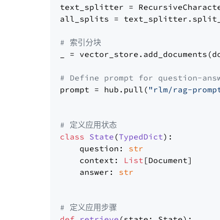
text_splitter = RecursiveCharact
all_splits = text_splitter.split_
# 索引分块
_ = vector_store.add_documents(do
# Define prompt for question-ans
prompt = hub.pull(
"rlm/rag-promp
# 定义应用状态
class
State
(
TypedDict
):

    question: 
str
    context: 
List
[Document]

    answer: 
str
# 定义应用步骤
def
retrieve
(
state: State
):
