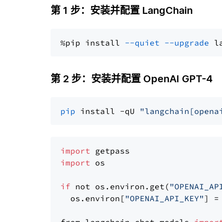
第 1 步：安装并配置 LangChain
%pip install 
--quiet
--upgrade
 l
第 2 步：安装并配置 OpenAI GPT-4
pip
 install -qU 
"langchain[opena
import
import
 os

if
 not os.environ.get(
"OPENAI_AP
  os.environ[
"OPENAI_API_KEY"
] =