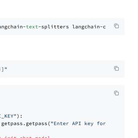
angchain-
text
i]"
I_KEY"
):

 getpass.getpass(
"Enter API key for OpenAI: "