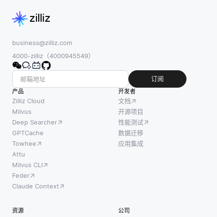
business@zilliz.com
4000-zilliz（4000945549）
订阅
产品
开发者
Zilliz Cloud
文档
Milvus
开源项目
Deep Searcher
性能测试
GPTCache
数据迁移
Towhee
应用集成
Attu
Milvus CLI
Feder
Claude Context
资源
公司