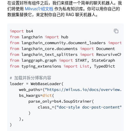
在设置好所有组件之后，我们来搭建一个简单的聊天机器人。我
们将使用
Milvus介绍文档
作为私有知识库。你可以用你自己的
数据集替换它，来定制你自己的 RAG 聊天机器人。
import
from
 langchain 
import
from
 langchain_community.document_loaders 
import
from
 langchain_core.documents 
import
from
 langchain_text_splitters 
import
from
 langgraph.graph 
import
from
 typing_extensions 
import
List
, TypedDict

# 加载并拆分博客内容
loader = WebBaseLoader(

    web_paths=(
"https://milvus.io/docs/overview.md"
,
    bs_kwargs=
dict
(

        parse_only=bs4.SoupStrainer(

            class_=(
"doc-style doc-post-content"
)

        )

    ),

)
