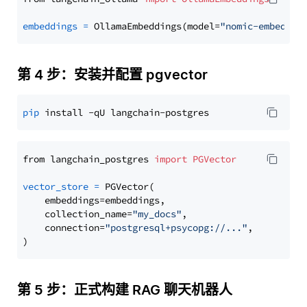
embeddings
=
 OllamaEmbeddings(model=
"nomic-embed-te
第 4 步：安装并配置 pgvector
pip
from langchain_postgres 
import
PGVector
vector_store
=
 PGVector(

    embeddings=embeddings,

    collection_name=
"my_docs"
,

    connection=
"postgresql+psycopg://..."
,

第 5 步：正式构建 RAG 聊天机器人