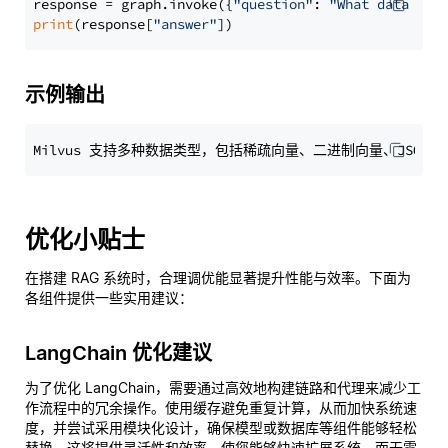
response = graph.invoke({
"question"
: 
"What data typ
print
(response[
"answer"
示例输出
优化小贴士
在搭建 RAG 系统时，合理调优能显著提升性能与效率。下面为
各组件提供一些实用建议：
LangChain 优化建议
为了优化 LangChain，需要通过高效地构建链路和代理来减少工
作流程中的冗余操作。使用缓存避免重复计算，从而加快系统速
度，并尝试采用模块化设计，确保模型或数据库等组件能够轻松
替换。这将提供灵活性和效率，使您能够快速扩展系统，而无需