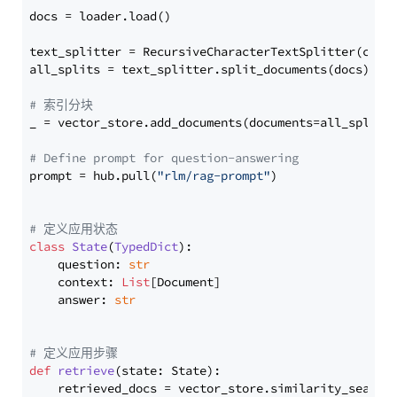
docs = loader.load()

text_splitter = RecursiveCharacterTextSplitter(chun
all_splits = text_splitter.split_documents(docs)

# 索引分块
_ = vector_store.add_documents(documents=all_splits)
# Define prompt for question-answering
prompt = hub.pull(
"rlm/rag-prompt"
)

# 定义应用状态
class
State
(
TypedDict
):

    question: 
str
    context: 
List
[Document]

    answer: 
str
# 定义应用步骤
def
retrieve
(
state: State
):

    retrieved_docs = vector_store.similarity_search