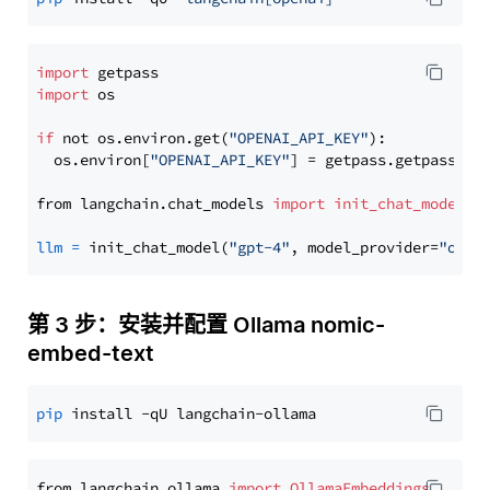
import
import
 os

if
 not os.environ.get(
"OPENAI_API_KEY"
):

  os.environ[
"OPENAI_API_KEY"
] = getpass.getpass(
"E
from langchain.chat_models 
import
init_chat_model
llm
=
 init_chat_model(
"gpt-4"
, model_provider=
"open
第 3 步：安装并配置 Ollama nomic-
embed-text
pip
from langchain_ollama 
import
OllamaEmbeddings