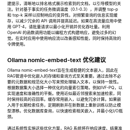
建提示，清晰地以排名格式展示检索到的文档，以引导模型的关
注。针对基于事实的任务微调温度（0.1-0.3），并调整 top-p
和 top-k 采样以控制响应的变异性。对频繁查询的信息实现缓
存，以减少冗余的 API 调用并提高延迟。如果在高流量应用中使
用 GPT-4，请批量请求以最小化开销并优化吞吐量。利用
OpenAI 的函数调用功能以编程方式构建响应，避免过多的幻
觉。在实时应用中使用响应流以改善感知性能，同时保持高效的
令牌使用。
Ollama nomic-embed-text 优化建议
Ollama nomic-embed-text旨在生成稳健的文本嵌入，因此在
RAG管道中优化嵌入的存储和查询方式至关重要。通过去除不必
要的元数据和规范化大小写来预处理输入文本，以保持一致性。
根据数据集大小选择一种优化的向量索引策略，例如IVF-PQ，以
实现速度和准确性的平衡。使用近似最近邻搜索来加速检索，同
时保持较高的召回率。缓存常用嵌入，以避免冗余计算。如果嵌
入用于长期检索任务，定期刷新并在新数据上重新训练以防止模
型漂移。优化数据库查询，以快速检索相关嵌入，并最小化I/O瓶
颈。
通过系统性实施这些优化方案，RAG 系统将在响应速度、结果准