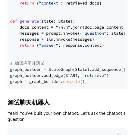
return
 {
"context"
: retrieved_docs}

def
generate
(
state: State
):

    docs_content = 
"\n\n"
.join(doc.page_content 
for
    messages = prompt.invoke({
"question"
: state[
"qu
    response = llm.invoke(messages)

return
 {
"answer"
: response.content}

# 编译应用并测试
graph_builder = StateGraph(State).add_sequence([retr
graph_builder.add_edge(START, 
"retrieve"
)

graph = graph_builder.
compile
测试聊天机器人
Yeah! You've built your own chatbot. Let's ask the chatbot a
question.