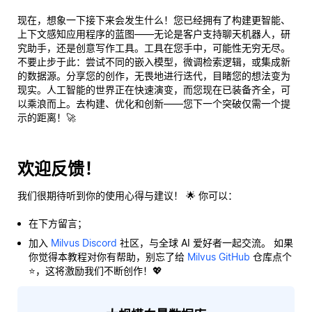
现在，想象一下接下来会发生什么！您已经拥有了构建更智能、
上下文感知应用程序的蓝图——无论是客户支持聊天机器人，研
究助手，还是创意写作工具。工具在您手中，可能性无穷无尽。
不要止步于此：尝试不同的嵌入模型，微调检索逻辑，或集成新
的数据源。分享您的创作，无畏地进行迭代，目睹您的想法变为
现实。人工智能的世界正在快速演变，而您现在已装备齐全，可
以乘浪而上。去构建、优化和创新——您下一个突破仅需一个提
示的距离！🚀
欢迎反馈！
我们很期待听到你的使用心得与建议！ 🌟 你可以：
在下方留言；
加入
Milvus Discord
社区，与全球 AI 爱好者一起交流。 如果
你觉得本教程对你有帮助，别忘了给
Milvus GitHub
仓库点个
⭐，这将激励我们不断创作！💖