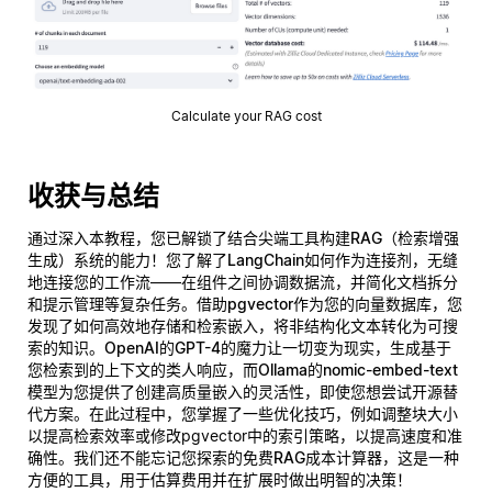
Calculate your RAG cost
收获与总结
通过深入本教程，您已解锁了结合尖端工具构建
RAG（检索增强
生成）系统
的能力！您了解了
LangChain
如何作为连接剂，无缝
地连接您的工作流——在组件之间协调数据流，并简化文档拆分
和提示管理等复杂任务。借助
pgvector
作为您的向量数据库，您
发现了如何高效地存储和检索嵌入，将非结构化文本转化为可搜
索的知识。
OpenAI的GPT-4
的魔力让一切变为现实，生成基于
您检索到的上下文的类人响应，而
Ollama的nomic-embed-text
模型为您提供了创建高质量嵌入的灵活性，即使您想尝试开源替
代方案。在此过程中，您掌握了一些优化技巧，例如调整块大小
以提高检索效率或修改pgvector中的索引策略，以提高速度和准
确性。我们还不能忘记您探索的
免费RAG成本计算器
，这是一种
方便的工具，用于估算费用并在扩展时做出明智的决策！