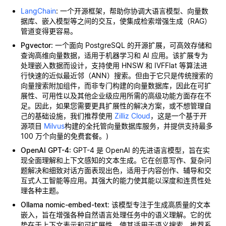
LangChain
: 一个开源框架，帮助你协调大语言模型、向量数
据库、嵌入模型等之间的交互，使集成检索增强生成（RAG）
管道变得更容易。
Pgvector
: 一个面向 PostgreSQL 的开源扩展，可高效存储和
查询高维向量数据，适用于机器学习和 AI 应用。该扩展专为
处理嵌入数据而设计，支持使用 HNSW 和 IVFFlat 等算法进
行快速的近似最近邻（ANN）搜索。但由于它只是传统搜索的
向量搜索附加组件，而非专门构建的向量数据库，因此在可扩
展性、可用性以及其他企业级应用所需的高级功能方面存在不
足。因此，如果您需要更具扩展性的解决方案，或不想管理自
己的基础设施，我们推荐使用
Zilliz Cloud
，这是一个基于开
源项目
Milvus
构建的全托管向量数据库服务，并提供支持最多
100 万个向量的免费套餐。)
OpenAI GPT-4
: GPT-4 是 OpenAI 的先进语言模型，旨在实
现全面理解和上下文感知的文本生成。它在创意写作、复杂问
题解决和细致对话方面表现出色，适用于内容创作、辅导和交
互式人工智能等应用。其强大的能力使其能以深度和连贯性处
理各种主题。
Ollama nomic-embed-text
: 该模型专注于生成高质量的文本
嵌入，旨在增强各种自然语言处理任务中的语义理解。它的优
势在于上下文表示和可扩展性，使其适用于语义搜索、推荐系