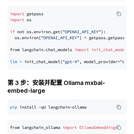
import
import
 os

if
 not os.environ.get(
"OPENAI_API_KEY"
):

  os.environ[
"OPENAI_API_KEY"
] = getpass.getpass(
"E
from langchain.chat_models 
import
init_chat_model
llm
=
 init_chat_model(
"gpt-4"
, model_provider=
"open
第 3 步：安装并配置 Ollama mxbai-
embed-large
pip
from langchain_ollama 
import
OllamaEmbeddings