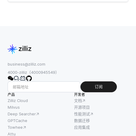
business@zilliz.com
4000-zilliz（4000945549）
订阅
产品
开发者
Zilliz Cloud
文档
Milvus
开源项目
Deep Searcher
性能测试
GPTCache
数据迁移
Towhee
应用集成
Attu