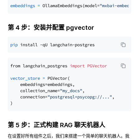
embeddings
=
 OllamaEmbeddings(model=
"mxbai-embed-la
第 4 步：安装并配置 pgvector
pip
from langchain_postgres 
import
PGVector
vector_store
=
 PGVector(

    embeddings=embeddings,

    collection_name=
"my_docs"
,

    connection=
"postgresql+psycopg://..."
,

第 5 步：正式构建 RAG 聊天机器人
在设置好所有组件之后，我们来搭建一个简单的聊天机器人。我