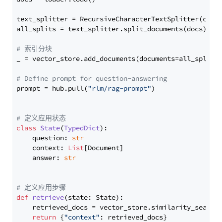
text_splitter = RecursiveCharacterTextSplitter(chun
all_splits = text_splitter.split_documents(docs)

# 索引分块
_ = vector_store.add_documents(documents=all_splits)
# Define prompt for question-answering
prompt = hub.pull(
"rlm/rag-prompt"
)

# 定义应用状态
class
State
(
TypedDict
):

    question: 
str
    context: 
List
[Document]

    answer: 
str
# 定义应用步骤
def
retrieve
(
state: State
):

    retrieved_docs = vector_store.similarity_search
return
 {
"context"
: retrieved_docs}
