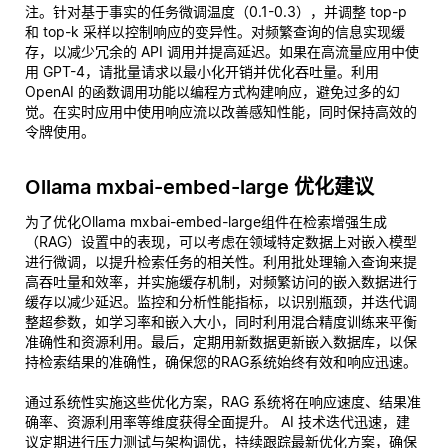
注。针对基于事实的任务微调温度（0.1-0.3），并调整 top-p
和 top-k 采样以控制响应的变异性。对频繁查询的信息实现缓
存，以减少冗余的 API 调用并提高延迟。如果在高流量应用中使
用 GPT-4，请批量请求以最小化开销并优化吞吐量。利用
OpenAI 的函数调用功能以编程方式构建响应，避免过多的幻
觉。在实时应用中使用响应流以改善感知性能，同时保持高效的
令牌使用。
Ollama mxbai-embed-large 优化建议
为了优化Ollama mxbai-embed-large组件在检索增强生成
（RAG）设置中的表现，可以考虑在领域特定数据上对嵌入模型
进行微调，以提升检索任务的相关性。利用批处理输入查询来提
高吞吐量和效率，并实施缓存机制，对频繁访问的嵌入数据进行
缓存以减少延迟。监控和分析性能指标，以识别瓶颈，并迭代调
整超参数，如学习率和嵌入大小，同时利用混合精度训练来平衡
准确性和资源利用。最后，定期用新数据更新嵌入数据库，以保
持检索结果的准确性，确保您的RAG系统始终有效和响应迅速。
通过系统性实施这些优化方案，RAG 系统将在响应速度、结果准
确率、资源利用率等维度获得全面提升。 AI 技术迭代迅速，建
议定期进行压力测试与架构调优，持续跟踪最新优化方案，确保