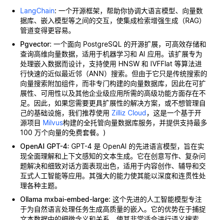
LangChain
: 一个开源框架，帮助你协调大语言模型、向量数
据库、嵌入模型等之间的交互，使集成检索增强生成（RAG）
管道变得更容易。
Pgvector
: 一个面向 PostgreSQL 的开源扩展，可高效存储和
查询高维向量数据，适用于机器学习和 AI 应用。该扩展专为
处理嵌入数据而设计，支持使用 HNSW 和 IVFFlat 等算法进
行快速的近似最近邻（ANN）搜索。但由于它只是传统搜索的
向量搜索附加组件，而非专门构建的向量数据库，因此在可扩
展性、可用性以及其他企业级应用所需的高级功能方面存在不
足。因此，如果您需要更具扩展性的解决方案，或不想管理自
己的基础设施，我们推荐使用
Zilliz Cloud
，这是一个基于开
源项目
Milvus
构建的全托管向量数据库服务，并提供支持最多
100 万个向量的免费套餐。)
OpenAI GPT-4
: GPT-4 是 OpenAI 的先进语言模型，旨在实
现全面理解和上下文感知的文本生成。它在创意写作、复杂问
题解决和细致对话方面表现出色，适用于内容创作、辅导和交
互式人工智能等应用。其强大的能力使其能以深度和连贯性处
理各种主题。
Ollama mxbai-embed-large
: 这个先进的人工智能模型专注
于为自然语言处理任务生成高质量的嵌入。它的优势在于捕捉
文本数据中的细微含义和关系，使其非常适合进行语义搜索、