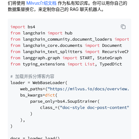
们将使用
Milvus介绍文档
作为私有知识库。你可以用你自己的
数据集替换它，来定制你自己的 RAG 聊天机器人。
import
from
 langchain 
import
from
 langchain_community.document_loaders 
import
from
 langchain_core.documents 
import
from
 langchain_text_splitters 
import
from
 langgraph.graph 
import
from
 typing_extensions 
import
List
, TypedDict

# 加载并拆分博客内容
loader = WebBaseLoader(

    web_paths=(
"https://milvus.io/docs/overview.md"
,
    bs_kwargs=
dict
(

        parse_only=bs4.SoupStrainer(

            class_=(
"doc-style doc-post-content"
)

        )

    ),

)

docs = loader.load()
