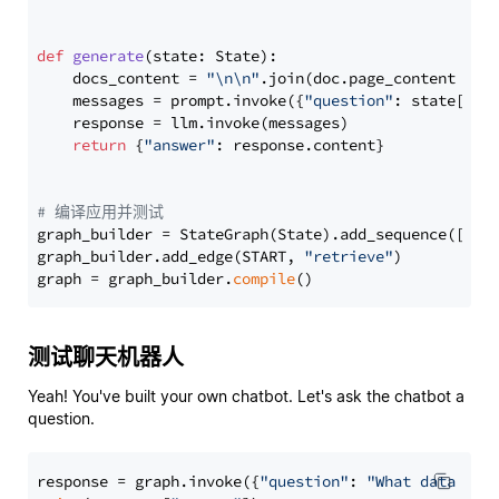
def
generate
(
state: State
):

    docs_content = 
"\n\n"
.join(doc.page_content 
for
    messages = prompt.invoke({
"question"
: state[
"qu
    response = llm.invoke(messages)

return
 {
"answer"
: response.content}

# 编译应用并测试
graph_builder = StateGraph(State).add_sequence([retr
graph_builder.add_edge(START, 
"retrieve"
)

graph = graph_builder.
compile
测试聊天机器人
Yeah! You've built your own chatbot. Let's ask the chatbot a
question.
response = graph.invoke({
"question"
: 
"What data typ