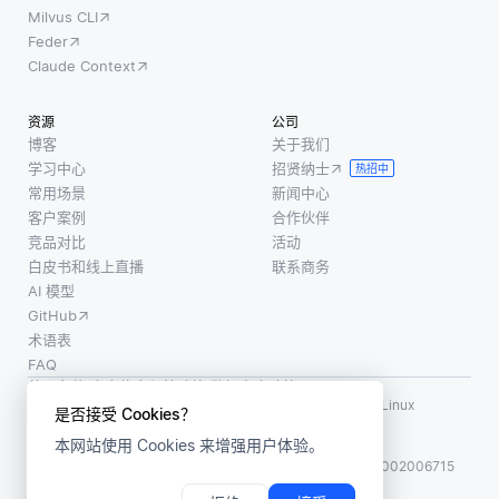
Milvus CLI
Feder
Claude Context
资源
公司
博客
关于我们
学习中心
招贤纳士
热招中
常用场景
新闻中心
客户案例
合作伙伴
竞品对比
活动
白皮书和线上直播
联系商务
AI 模型
GitHub
术语表
FAQ
使用条款
·
个人信息保护政策
·
数据安全政策
LF AI、LF AI & Data、Milvus，以及相关的开源项目名称为 Linux
是否接受 Cookies？
Foundation 所有商标
本网站使用 Cookies 来增强用户体验。
版权所有 ©2026 上海赜睿信息科技有限公司保留所有权利
ICP 备案:
沪ICP备2023014543号-1
沪公网安备31011002006715