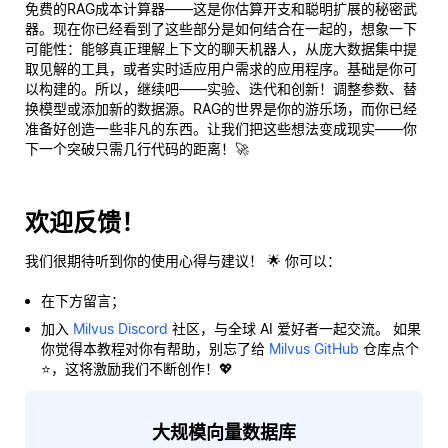
免费的RAG成本计算器——这是你估算开支和聪明扩展的秘密武
器。现在你已经看到了这些部分是如何结合在一起的，想象一下
可能性：能够
真正
理解上下文的聊天机器人，从庞大数据集中提
取见解的工具，或者实时适应用户需求的应用程序。基础是你可
以构建的。所以，继续吧——实验、迭代和创新！调整参数、替
换模型或添加新的数据源。RAG的世界是你的游乐场，而你已经
准备好创造一些非凡的东西。让我们把这些想法变成现实——你
下一个突破只需几行代码的距离！🚀
欢迎反馈！
我们很期待听到你的使用心得与建议！ 🌟 你可以：
在下方留言；
加入
Milvus Discord
社区，与全球 AI 爱好者一起交流。 如果
你觉得本教程对你有帮助，别忘了给
Milvus GitHub
仓库点个
⭐，这将激励我们不断创作！💖
大规模向量数据库