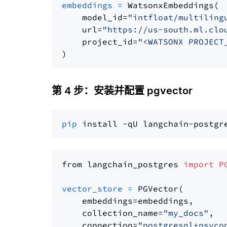
embeddings
=
 WatsonxEmbeddings(

    model_id=
"intfloat/multiling
    url=
"https://us-south.ml.clo
    project_id=
"<WATSONX PROJECT
第 4 步：安装并配置 pgvector
pip
from langchain_postgres 
import
P
vector_store
=
 PGVector(

    embeddings=embeddings,

    collection_name=
"my_docs"
,

    connection=
"postgresql+psyco