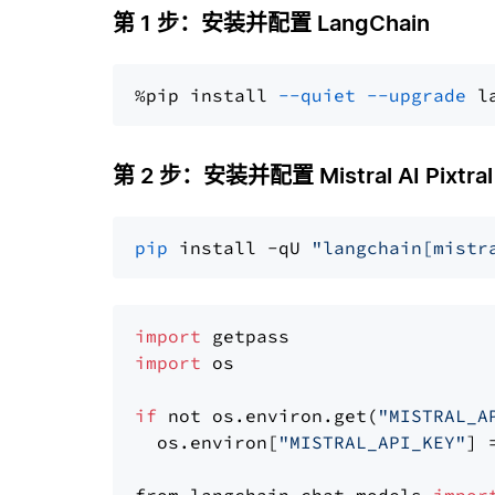
第 1 步：安装并配置 LangChain
%pip install 
--quiet
--upgrade
 l
第 2 步：安装并配置 Mistral AI Pixtral
pip
 install -qU 
"langchain[mistr
import
import
 os

if
 not os.environ.get(
"MISTRAL_A
  os.environ[
"MISTRAL_API_KEY"
] 