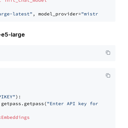
t
init_chat_model
arge-latest"
, model_provider=
"mistralai"
e5-large
PIKEY"
):

 getpass.getpass(
"Enter API key for IBM watso
xEmbeddings