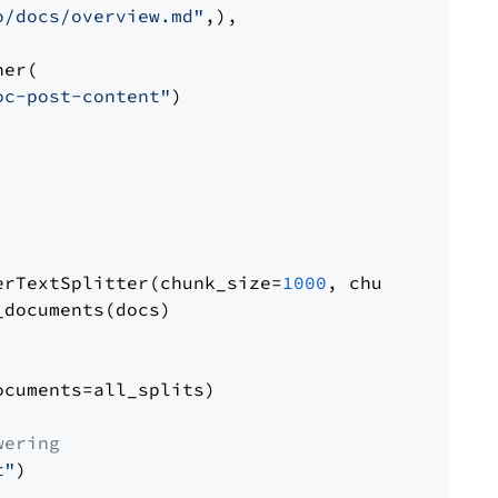
o/docs/overview.md"
,),

er(

oc-post-content"
)

erTextSplitter(chunk_size=
1000
, chunk_overlap
documents(docs)

cuments=all_splits)

wering
t"
)
