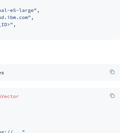
ual-e5-large"
,

ud.ibm.com"
,

_ID>"
,

GVector
pg://..."
,
