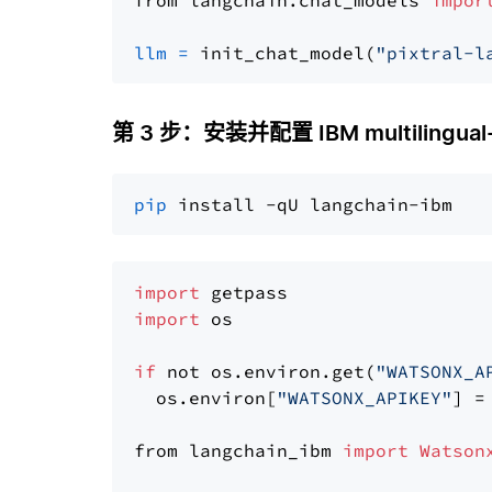
from langchain.chat_models 
impor
llm
=
 init_chat_model(
"pixtral-l
第 3 步：安装并配置 IBM multilingual-
pip
import
import
 os

if
 not os.environ.get(
"WATSONX_A
  os.environ[
"WATSONX_APIKEY"
] =
from langchain_ibm 
import
Watson