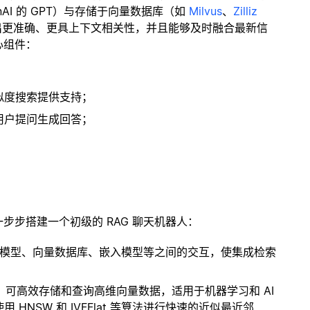
enAI 的 GPT）与存储于向量数据库（如
Milvus
、
Zilliz
出更准确、更具上下文相关性，并且能够及时融合最新信
心组件：
；
似度搜索提供支持；
用户提问生成回答；
一步步搭建一个初级的 RAG 聊天机器人：
言模型、向量数据库、嵌入模型等之间的交互，使集成检索
开源扩展，可高效存储和查询高维向量数据，适用于机器学习和 AI
NSW 和 IVFFlat 等算法进行快速的近似最近邻