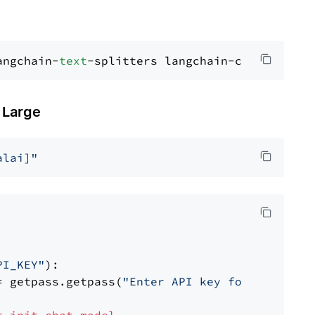
angchain-
text
 Large
alai]"
PI_KEY"
):

= getpass.getpass(
"Enter API key for Mistral 