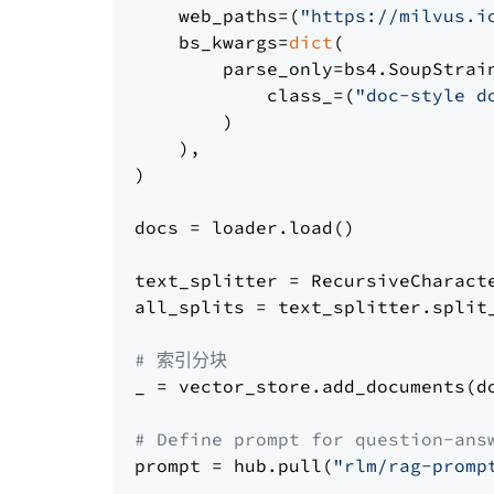
    web_paths=(
"https://milvus.i
    bs_kwargs=
dict
(

        parse_only=bs4.SoupStrain
            class_=(
"doc-style d
        )

    ),

)

docs = loader.load()

text_splitter = RecursiveCharact
all_splits = text_splitter.split_
# 索引分块
_ = vector_store.add_documents(do
# Define prompt for question-ans
prompt = hub.pull(
"rlm/rag-promp