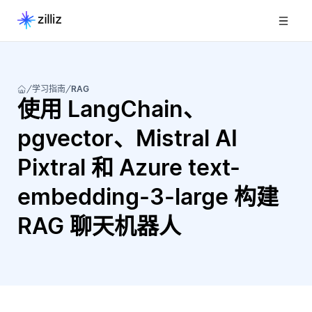
学习指南
RAG
使用 LangChain、
pgvector、Mistral AI
Pixtral 和 Azure text-
embedding-3-large 构建
RAG 聊天机器人