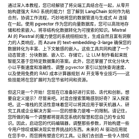
通过深入本教程，您已经解锁了将尖端工具结合在一起，从零开
始构建强大 RAG 系统的能力！您了解到
LangChain
如何作为粘
合剂，协调工作流程，巧妙地将您的数据管道与生成式 AI 连接
在一起。使用
pgvector
作为您的向量数据库，您可以高效地存
储和检索嵌入，将非结构化数据转化为可搜索的知识。
Mistral
AI 的 Pixstral
的魔力使您的系统栩栩如生，生成自然且富有洞察
力的人类响应，而
Azure 的 text-embedding-3-large
确保您的
数据转化为丰富、上下文敏感的嵌入。这些工具共同构建了一个
动态管道：分块数据、嵌入它、存储它，让 LLM 制作看起来既
智能又基于您特定数据集的答案。此外，您还掌握了优化分块大
小以平衡速度和准确性、调整 pgvector 索引以加快查询速度、
以及使用免费的 RAG 成本计算器规划 AI 开支等专业技巧——这
些技能将在您扩展时为您节省时间和资源。
但这只是一个开始！您现在已准备好进行实验、迭代和创新。想
要自定义提示？尽管来吧。对混合搜索策略感到好奇？深入探索
吧。这一堆栈的灵活性意味着您可以将其应用于聊天机器人、研
究工具或企业解决方案——您的想象力是唯一的限制。请记住，
您所做的每一个调整都将提高您系统的智慧和您自己的专业知
识。因此，启动您的代码编辑器，调整那些参数，开始构建一些
令用户惊叹或解决现实世界挑战的东西。未来的 AI 驱动应用就
在您手中，而您拥有塑造它的工具。让我们去创造一些令人惊叹