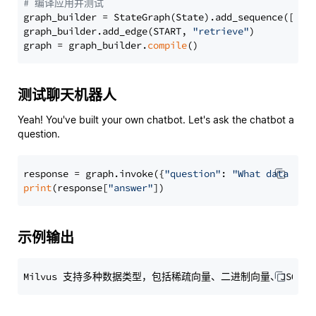
# 编译应用并测试
graph_builder = StateGraph(State).add_sequence([retr
graph_builder.add_edge(START, 
"retrieve"
)

graph = graph_builder.
compile
测试聊天机器人
Yeah! You've built your own chatbot. Let's ask the chatbot a
question.
response = graph.invoke({
"question"
: 
"What data typ
print
(response[
"answer"
示例输出