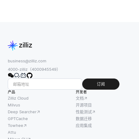
business@zilliz.com
4000-zilliz（4000945549）
订阅
产品
开发者
Zilliz Cloud
文档
Milvus
开源项目
Deep Searcher
性能测试
GPTCache
数据迁移
Towhee
应用集成
Attu