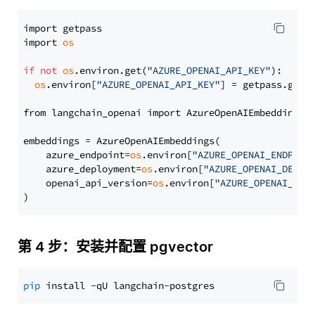
import getpass

import 
os
if
not
os
.environ.get(
"AZURE_OPENAI_API_KEY"
):

os
.environ[
"AZURE_OPENAI_API_KEY"
] = getpass.getp
from langchain_openai import AzureOpenAIEmbeddings

embeddings = AzureOpenAIEmbeddings(

    azure_endpoint=
os
.environ[
"AZURE_OPENAI_ENDPOIN
    azure_deployment=
os
.environ[
"AZURE_OPENAI_DEPLO
    openai_api_version=
os
.environ[
"AZURE_OPENAI_API
第 4 步：安装并配置 pgvector
pip