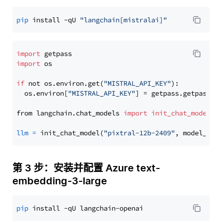
pip
 install -qU 
"langchain[mistralai]"
import
import
 os

if
 not os.environ.get(
"MISTRAL_API_KEY"
):

  os.environ[
"MISTRAL_API_KEY"
] = getpass.getpass(
"
from langchain.chat_models 
import
init_chat_model
llm
=
 init_chat_model(
"pixtral-12b-2409"
, model_pro
第 3 步：安装并配置 Azure text-
embedding-3-large
pip