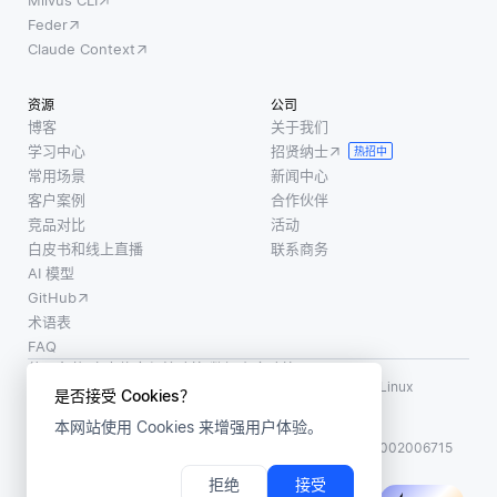
Milvus CLI
Feder
Claude Context
资源
公司
博客
关于我们
学习中心
招贤纳士
热招中
常用场景
新闻中心
客户案例
合作伙伴
竞品对比
活动
白皮书和线上直播
联系商务
AI 模型
GitHub
术语表
FAQ
使用条款
·
个人信息保护政策
·
数据安全政策
LF AI、LF AI & Data、Milvus，以及相关的开源项目名称为 Linux
是否接受 Cookies？
Foundation 所有商标
本网站使用 Cookies 来增强用户体验。
版权所有 ©2026 上海赜睿信息科技有限公司保留所有权利
ICP 备案:
沪ICP备2023014543号-1
沪公网安备31011002006715
拒绝
接受