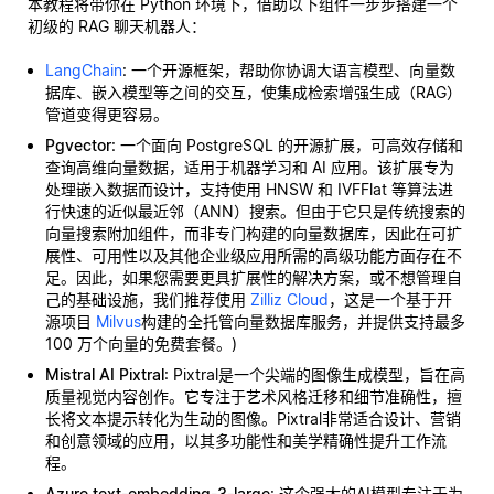
本教程将带你在 Python 环境下，借助以下组件一步步搭建一个
初级的 RAG 聊天机器人：
LangChain
: 一个开源框架，帮助你协调大语言模型、向量数
据库、嵌入模型等之间的交互，使集成检索增强生成（RAG）
管道变得更容易。
Pgvector
: 一个面向 PostgreSQL 的开源扩展，可高效存储和
查询高维向量数据，适用于机器学习和 AI 应用。该扩展专为
处理嵌入数据而设计，支持使用 HNSW 和 IVFFlat 等算法进
行快速的近似最近邻（ANN）搜索。但由于它只是传统搜索的
向量搜索附加组件，而非专门构建的向量数据库，因此在可扩
展性、可用性以及其他企业级应用所需的高级功能方面存在不
足。因此，如果您需要更具扩展性的解决方案，或不想管理自
己的基础设施，我们推荐使用
Zilliz Cloud
，这是一个基于开
源项目
Milvus
构建的全托管向量数据库服务，并提供支持最多
100 万个向量的免费套餐。)
Mistral AI Pixtral
: Pixtral是一个尖端的图像生成模型，旨在高
质量视觉内容创作。它专注于艺术风格迁移和细节准确性，擅
长将文本提示转化为生动的图像。Pixtral非常适合设计、营销
和创意领域的应用，以其多功能性和美学精确性提升工作流
程。
Azure text-embedding-3-large
: 这个强大的AI模型专注于为