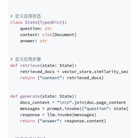
# 定义应用状态
class
State
(
TypedDict
):

    question: 
str
    context: 
List
[Document]

    answer: 
str
# 定义应用步骤
def
retrieve
(
state: State
):

    retrieved_docs = vector_store.similarity_search
return
 {
"context"
: retrieved_docs}

def
generate
(
state: State
):

    docs_content = 
"\n\n"
.join(doc.page_content 
for
    messages = prompt.invoke({
"question"
: state[
"qu
    response = llm.invoke(messages)

return
 {
"answer"
: response.content}
