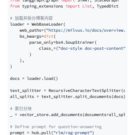
from
 langgraph.graph 
import
from
 typing_extensions 
import
List
, TypedDict

# 加载并拆分博客内容
loader = WebBaseLoader(

    web_paths=(
"https://milvus.io/docs/overview.md"
,
    bs_kwargs=
dict
(

        parse_only=bs4.SoupStrainer(

            class_=(
"doc-style doc-post-content"
)

        )

    ),

)

docs = loader.load()

text_splitter = RecursiveCharacterTextSplitter(chun
all_splits = text_splitter.split_documents(docs)

# 索引分块
_ = vector_store.add_documents(documents=all_splits)
# Define prompt for question-answering
prompt = hub.pull(
"rlm/rag-prompt"
)
