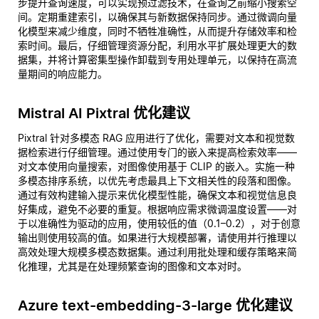
步提升查询速度，可以实现预过滤技术，在查询之前缩小搜索空
间。定期重建索引，以确保其与新数据保持同步。通过微调向量
化模型来减少维度，同时不牺牲准确性，从而提升存储效率和检
索时间。最后，仔细管理资源分配，利用水平扩展处理更大的数
据集，并将计算密集型操作卸载到专用处理单元，以保持在高流
量期间的响应能力。
Mistral AI Pixtral 优化建议
Pixtral 针对多模态 RAG 应用进行了优化，需要对文本和视觉数
据检索进行仔细管理。通过使用专门的嵌入来提高检索效率——
对文本使用向量搜索，对图像使用基于 CLIP 的嵌入。实施一种
多模态排序系统，以优先考虑最具上下文相关性的段落和图像。
通过有效构建输入提示来优化模型性能，确保文本和视觉信息良
好集成，避免不必要的重复。根据响应需求微调温度设置——对
于以准确性为驱动的应用，使用较低的值（0.1–0.2），对于创意
输出则使用较高的值。如果进行大规模部署，请使用并行推理以
高效处理大规模多模态数据集。通过利用批处理和缓存策略来简
化推理，尤其是在处理频繁查询的图像和文本对时。
Azure text-embedding-3-large 优化建议