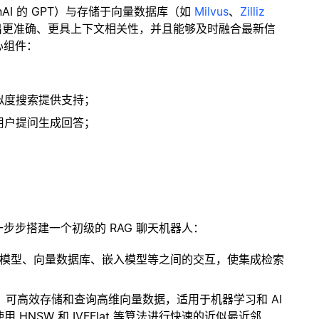
enAI 的 GPT）与存储于向量数据库（如
Milvus
、
Zilliz
出更准确、更具上下文相关性，并且能够及时融合最新信
心组件：
；
似度搜索提供支持；
用户提问生成回答；
一步步搭建一个初级的 RAG 聊天机器人：
言模型、向量数据库、嵌入模型等之间的交互，使集成检索
开源扩展，可高效存储和查询高维向量数据，适用于机器学习和 AI
NSW 和 IVFFlat 等算法进行快速的近似最近邻