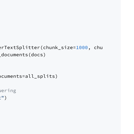
erTextSplitter(chunk_size=
1000
, chunk_overlap
documents(docs)

cuments=all_splits)

wering
t"
)
