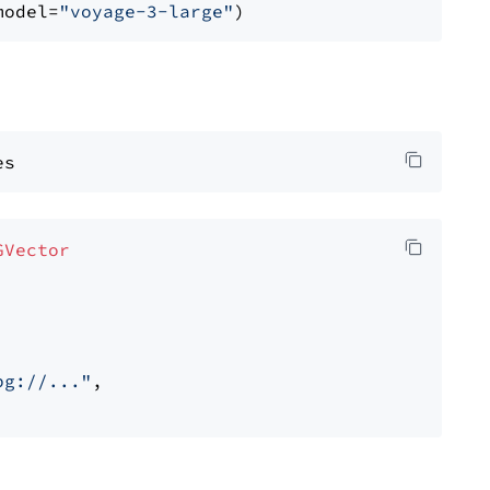
model=
"voyage-3-large"
GVector
pg://..."
,
