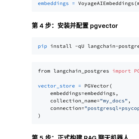
embeddings
=
 VoyageAIEmbeddings(
第 4 步：安装并配置 pgvector
pip
from langchain_postgres 
import
P
vector_store
=
 PGVector(

    embeddings=embeddings,

    collection_name=
"my_docs"
,

    connection=
"postgresql+psyco
第 5 步：正式构建 RAG 聊天机器人