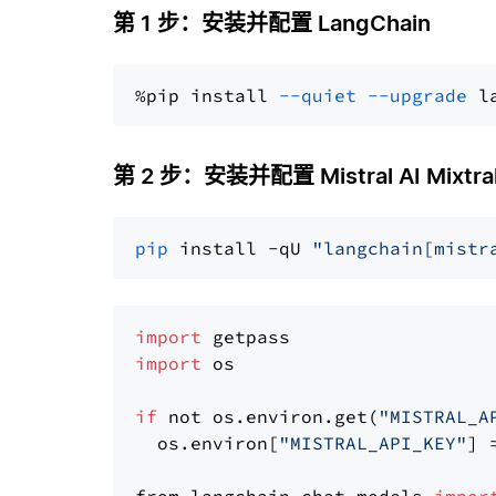
第 1 步：安装并配置 LangChain
%pip install 
--quiet
--upgrade
 l
第 2 步：安装并配置 Mistral AI Mixtra
pip
 install -qU 
"langchain[mistr
import
import
 os

if
 not os.environ.get(
"MISTRAL_A
  os.environ[
"MISTRAL_API_KEY"
] 