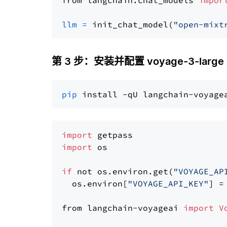
from langchain.chat_models 
impor
llm
=
 init_chat_model(
"open-mixt
第 3 步：安装并配置 voyage-3-large
pip
import
import
 os

if
 not os.environ.get(
"VOYAGE_AP
  os.environ[
"VOYAGE_API_KEY"
] =
from langchain-voyageai 
import
V