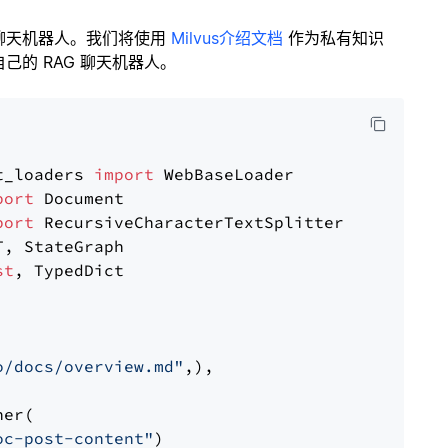
聊天机器人。我们将使用
Milvus介绍文档
作为私有知识
的 RAG 聊天机器人。
t_loaders 
import
port
port
st
, TypedDict

o/docs/overview.md"
,),

er(

oc-post-content"
)
