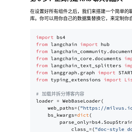
在设置好所有组件之后，我们来搭建一个简单的
库。你可以用你自己的数据集替换它，来定制你自己
import
from
 langchain 
import
from
 langchain_community.documen
from
 langchain_core.documents 
im
from
 langchain_text_splitters 
im
from
 langgraph.graph 
import
from
 typing_extensions 
import
Li
# 加载并拆分博客内容
loader = WebBaseLoader(

    web_paths=(
"https://milvus.i
    bs_kwargs=
dict
(

        parse_only=bs4.SoupStrain
            class_=(
"doc-style d