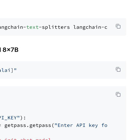
angchain-
text
l 8x7B
alai]"
PI_KEY"
):

= getpass.getpass(
"Enter API key for Mistral 