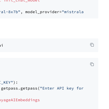
t
init_chat_model
ral-8x7b"
, model_provider=
"mistralai"
I_KEY"
):

 getpass.getpass(
"Enter API key for Voyage AI
oyageAIEmbeddings