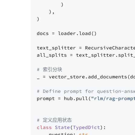
        )

    ),

)

docs = loader.load()

text_splitter = RecursiveCharact
all_splits = text_splitter.split_
# 索引分块
_ = vector_store.add_documents(do
# Define prompt for question-ans
prompt = hub.pull(
"rlm/rag-promp
# 定义应用状态
class
State
(
TypedDict
):

    question: 
str