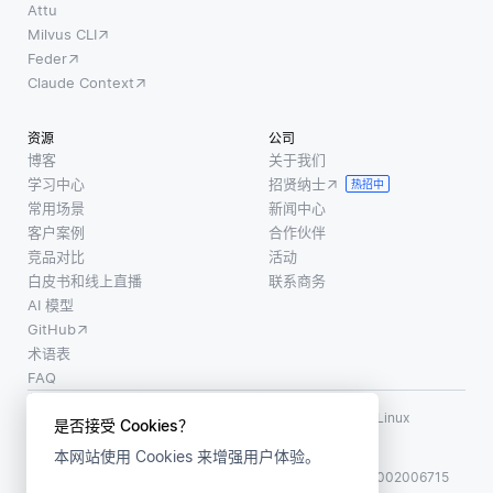
Attu
Milvus CLI
Feder
Claude Context
资源
公司
博客
关于我们
学习中心
招贤纳士
热招中
常用场景
新闻中心
客户案例
合作伙伴
竞品对比
活动
白皮书和线上直播
联系商务
AI 模型
GitHub
术语表
FAQ
使用条款
·
个人信息保护政策
·
数据安全政策
LF AI、LF AI & Data、Milvus，以及相关的开源项目名称为 Linux
是否接受 Cookies？
Foundation 所有商标
本网站使用 Cookies 来增强用户体验。
版权所有 ©2026 上海赜睿信息科技有限公司保留所有权利
ICP 备案:
沪ICP备2023014543号-1
沪公网安备31011002006715