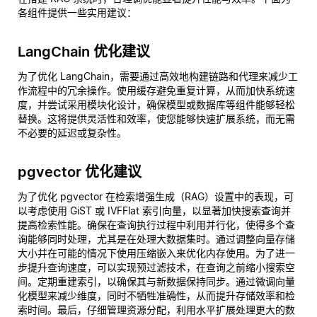
各组件提供一些实用建议：
LangChain 优化建议
为了优化 LangChain，需要通过高效地构建链路和代理来减少工
作流程中的冗余操作。使用缓存避免重复计算，从而加快系统速
度，并尝试采用模块化设计，确保模型或数据库等组件能够轻松
替换。这将提供灵活性和效率，使您能够快速扩展系统，而无需
不必要的延迟或复杂性。
pgvector 优化建议
为了优化 pgvector 在检索增强生成（RAG）设置中的表现，可
以考虑使用 GiST 或 IVFFlat 索引向量，以显著加快搜索查询并
提高检索性能。确保在查询执行过程中利用并行化，使得多个查
询能够同时处理，尤其是在处理大数据集时。通过调整向量存储
大小并在可能的情况下使用压缩嵌入来优化内存使用。为了进一
步提升查询速度，可以实现预过滤技术，在查询之前缩小搜索空
间。定期重建索引，以确保其与新数据保持同步。通过微调向量
化模型来减少维度，同时不牺牲准确性，从而提升存储效率和检
索时间。最后，仔细管理资源分配，利用水平扩展处理更大的数