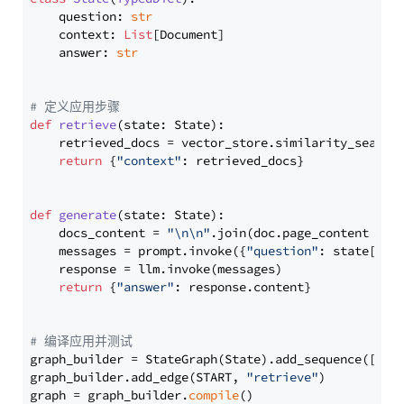
    question: 
str
    context: 
List
[Document]

    answer: 
str
# 定义应用步骤
def
retrieve
(
state: State
):

    retrieved_docs = vector_store.similarity_search
return
 {
"context"
: retrieved_docs}

def
generate
(
state: State
):

    docs_content = 
"\n\n"
.join(doc.page_content 
for
    messages = prompt.invoke({
"question"
: state[
"qu
    response = llm.invoke(messages)

return
 {
"answer"
: response.content}

# 编译应用并测试
graph_builder = StateGraph(State).add_sequence([retr
graph_builder.add_edge(START, 
"retrieve"
)

graph = graph_builder.
compile