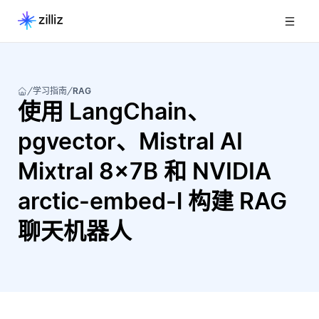
学习指南
RAG
使用 LangChain、
pgvector、Mistral AI
Mixtral 8x7B 和 NVIDIA
arctic-embed-l 构建 RAG
聊天机器人