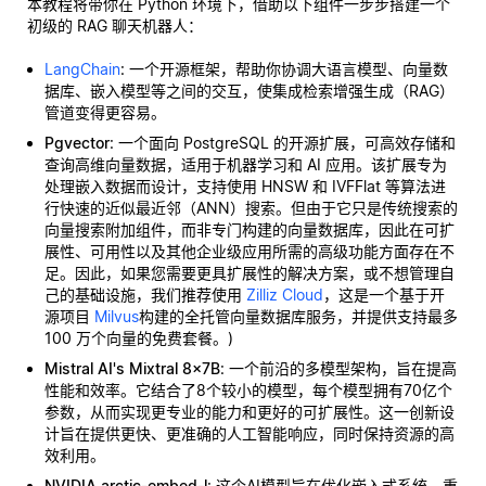
本教程将带你在 Python 环境下，借助以下组件一步步搭建一个
初级的 RAG 聊天机器人：
LangChain
: 一个开源框架，帮助你协调大语言模型、向量数
据库、嵌入模型等之间的交互，使集成检索增强生成（RAG）
管道变得更容易。
Pgvector
: 一个面向 PostgreSQL 的开源扩展，可高效存储和
查询高维向量数据，适用于机器学习和 AI 应用。该扩展专为
处理嵌入数据而设计，支持使用 HNSW 和 IVFFlat 等算法进
行快速的近似最近邻（ANN）搜索。但由于它只是传统搜索的
向量搜索附加组件，而非专门构建的向量数据库，因此在可扩
展性、可用性以及其他企业级应用所需的高级功能方面存在不
足。因此，如果您需要更具扩展性的解决方案，或不想管理自
己的基础设施，我们推荐使用
Zilliz Cloud
，这是一个基于开
源项目
Milvus
构建的全托管向量数据库服务，并提供支持最多
100 万个向量的免费套餐。)
Mistral AI's Mixtral 8x7B
: 一个前沿的多模型架构，旨在提高
性能和效率。它结合了8个较小的模型，每个模型拥有70亿个
参数，从而实现更专业的能力和更好的可扩展性。这一创新设
计旨在提供更快、更准确的人工智能响应，同时保持资源的高
效利用。
NVIDIA arctic-embed-l
: 这个AI模型旨在优化嵌入式系统，重