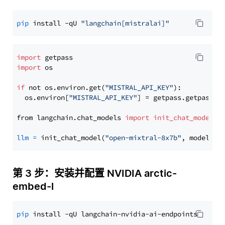
pip
 install -qU 
"langchain[mistralai]"
import
import
 os

if
 not os.environ.get(
"MISTRAL_API_KEY"
):

  os.environ[
"MISTRAL_API_KEY"
] = getpass.getpass(
"
from langchain.chat_models 
import
init_chat_model
llm
=
 init_chat_model(
"open-mixtral-8x7b"
, model_pr
第 3 步：安装并配置 NVIDIA arctic-
embed-l
pip