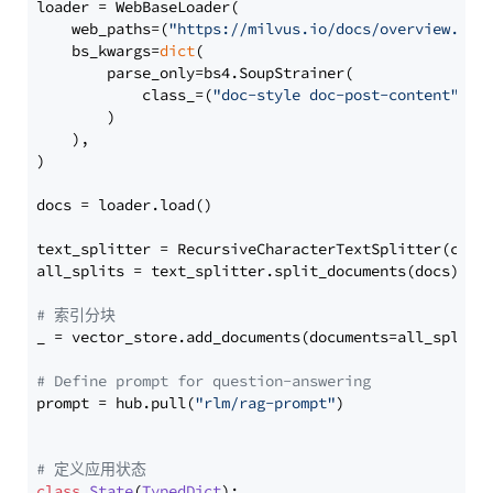
loader = WebBaseLoader(

    web_paths=(
"https://milvus.io/docs/overview.md"
,
    bs_kwargs=
dict
(

        parse_only=bs4.SoupStrainer(

            class_=(
"doc-style doc-post-content"
)

        )

    ),

)

docs = loader.load()

text_splitter = RecursiveCharacterTextSplitter(chun
all_splits = text_splitter.split_documents(docs)

# 索引分块
_ = vector_store.add_documents(documents=all_splits)
# Define prompt for question-answering
prompt = hub.pull(
"rlm/rag-prompt"
)

# 定义应用状态
class
State
(
TypedDict
):
