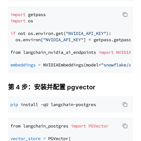
import
import
 os

if
 not os.environ.get(
"NVIDIA_API_KEY"
):

  os.environ[
"NVIDIA_API_KEY"
] = getpass.getpass(
"E
from langchain_nvidia_ai_endpoints 
import
NVIDIAEmb
embeddings
=
 NVIDIAEmbeddings(model=
"snowflake/arct
第 4 步：安装并配置 pgvector
pip
from langchain_postgres 
import
PGVector
vector_store
=
 PGVector(
