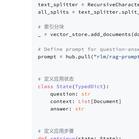
text_splitter = RecursiveCharact
all_splits = text_splitter.split_
# 索引分块
_ = vector_store.add_documents(do
# Define prompt for question-ans
prompt = hub.pull(
"rlm/rag-promp
# 定义应用状态
class
State
(
TypedDict
):

    question: 
str
    context: 
List
[Document]

    answer: 
str
# 定义应用步骤
def
retrieve
(
state: State
):
