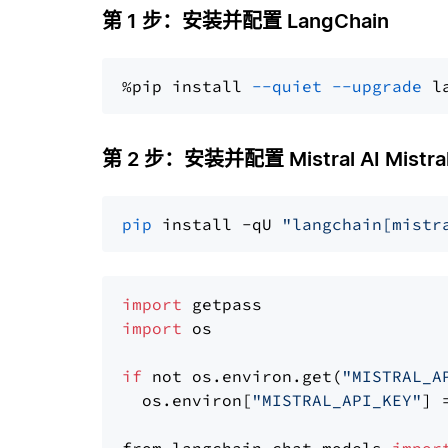
第 1 步：安装并配置 LangChain
%pip install 
--quiet
--upgrade
 l
第 2 步：安装并配置 Mistral AI Mistral
pip
 install -qU 
"langchain[mistr
import
import
 os

if
 not os.environ.get(
"MISTRAL_A
  os.environ[
"MISTRAL_API_KEY"
] 