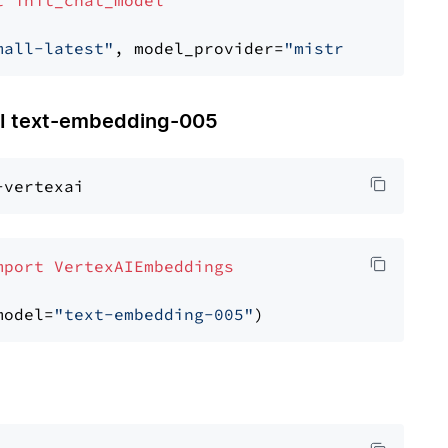
t
init_chat_model
mall-latest"
, model_provider=
"mistralai"
 text-embedding-005
mport
VertexAIEmbeddings
model=
"text-embedding-005"