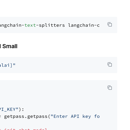
angchain-
text
 Small
alai]"
PI_KEY"
):

= getpass.getpass(
"Enter API key for Mistral 