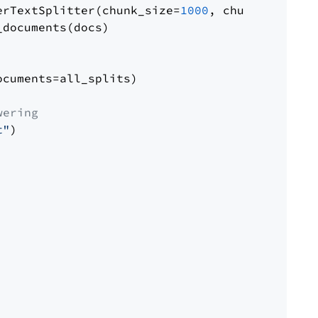
erTextSplitter(chunk_size=
1000
, chunk_overlap
documents(docs)

cuments=all_splits)

wering
t"
)
