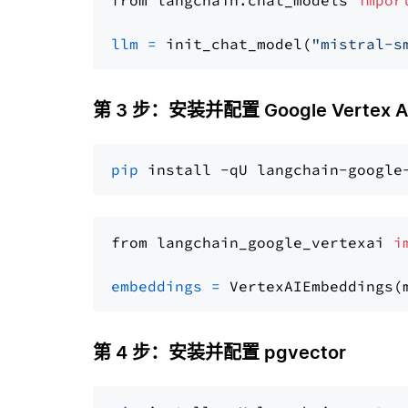
from langchain.chat_models 
impor
llm
=
 init_chat_model(
"mistral-s
第 3 步：安装并配置 Google Vertex AI
pip
from langchain_google_vertexai 
i
embeddings
=
 VertexAIEmbeddings(
第 4 步：安装并配置 pgvector