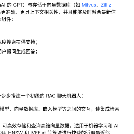
enAI 的 GPT）与存储于向量数据库（如
Milvus
、
Zilliz
出更准确、更具上下文相关性，并且能够及时融合最新信
心组件：
；
似度搜索提供支持；
用户提问生成回答；
一步步搭建一个初级的 RAG 聊天机器人：
言模型、向量数据库、嵌入模型等之间的交互，使集成检索
开源扩展，可高效存储和查询高维向量数据，适用于机器学习和 AI
NSW 和 IVFFlat 等算法进行快速的近似最近邻