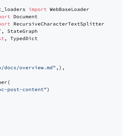
t_loaders 
import
port
port
st
, TypedDict

o/docs/overview.md"
,),

er(

oc-post-content"
)
