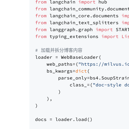
from
 langchain 
import
from
 langchain_community.documen
from
 langchain_core.documents 
im
from
 langchain_text_splitters 
im
from
 langgraph.graph 
import
from
 typing_extensions 
import
Li
# 加载并拆分博客内容
loader = WebBaseLoader(

    web_paths=(
"https://milvus.i
    bs_kwargs=
dict
(

        parse_only=bs4.SoupStrain
            class_=(
"doc-style d
        )

    ),

)

docs = loader.load()
