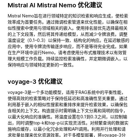
Mistral AI Mistral Nemo 优化建议
Mistral Nemo旨在进行领域特定的知识检索和响应生成，使检索
效率成为首要任务。通过微调检索管道来优化性能，以确保在相
似性搜索中使用与领域相关的嵌入。使用排名层优先选择最相关
的上下文段落，然后将其传递给模型，从而减少令牌浪费。调整
温度设定（0.1–0.3）以保持一致、结构化的响应。在延迟敏感的
应用中，使用令牌流传输逐步响应，而不是等待完全完成。如果
在生产环境中运行Nemo，请考虑使用分布式推理技术以有效管
理大规模工作负载。持续监控检索准确性，并定期微调嵌入，以
保持响应与领域特定更新的一致性。
voyage-3 优化建议
voyage-3是一个多功能模型，适用于RAG系统中的平衡性能，
使得高效的检索策略对于保持低延迟和高准确性至关重要。通过
利用基于嵌入的相似性搜索和重排序来提升检索效果，以确保包
含相关的上下文。构造提示时需明确上下文分离和简明的指令，
以最大化响应的准确性。将温度设置在0.1到0.3之间，以控制输
出，同时调整top-k和top-p以实现灵活性。对频繁查询的数据实
施响应缓存，以最小化冗余处理和API调用。利用并行处理和请
求批量处理来优化资源效率。对于多模型部署，将voyage-3分