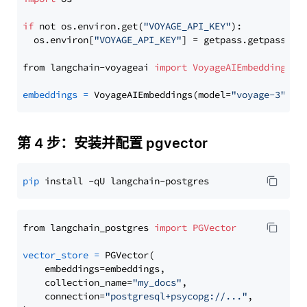
if
 not os.environ.get(
"VOYAGE_API_KEY"
):

  os.environ[
"VOYAGE_API_KEY"
] = getpass.getpass(
"E
from langchain-voyageai 
import
VoyageAIEmbeddings
embeddings
=
 VoyageAIEmbeddings(model=
"voyage-3"
第 4 步：安装并配置 pgvector
pip
from langchain_postgres 
import
PGVector
vector_store
=
 PGVector(

    embeddings=embeddings,

    collection_name=
"my_docs"
,

    connection=
"postgresql+psycopg://..."
,
