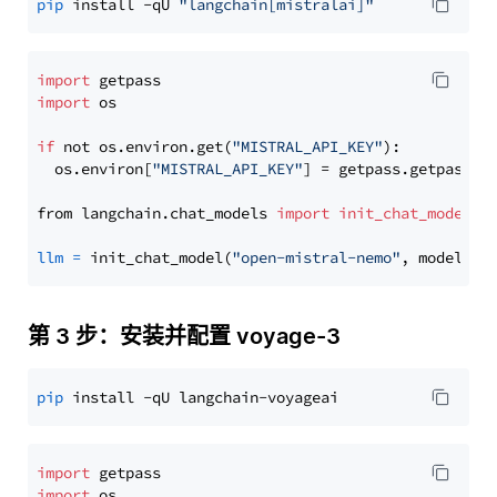
pip
 install -qU 
"langchain[mistralai]"
import
import
 os

if
 not os.environ.get(
"MISTRAL_API_KEY"
):

  os.environ[
"MISTRAL_API_KEY"
] = getpass.getpass(
"
from langchain.chat_models 
import
init_chat_model
llm
=
 init_chat_model(
"open-mistral-nemo"
, model_pr
第 3 步：安装并配置 voyage-3
pip
import
import
 os
