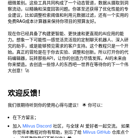
细微差别。这些工具共同构成了一个动态管道，数据从摄取到洞
察流动，以精确和深度回答问题。你甚至还获得了优化性能的专
业建议，比如调整检索阈值和利用元数据过滤，还有一个实用的
免费RAG成本计算器
来保持你项目的预算友好。
现在你已经具备了构建更智能、更快速和更直观的AI应用的能
力。想象一下可能性—感觉活灵活现的定制聊天机器人、深入研
究的助手，或是能够
预见
需求的客户支持。这个教程只是一个开
始。真正的冒险是在于
你
去实验、调整和创新。所以打开你的代
码编辑器，玩转那些API，让你的创造力尽情发挥。AI的未来由
你来塑造。去创造一些惊人的东西吧—世界在等待你的下一个伟
大创意！🚀
欢迎反馈！
我们很期待听到你的使用心得与建议！ 🌟 你可以：
在下方留言；
加入
Milvus Discord
社区，与全球 AI 爱好者一起交流。 如果
你觉得本教程对你有帮助，别忘了给
Milvus GitHub
仓库点个