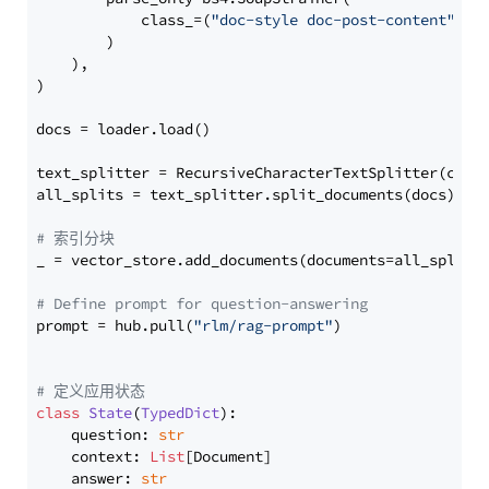
            class_=(
"doc-style doc-post-content"
)

        )

    ),

)

docs = loader.load()

text_splitter = RecursiveCharacterTextSplitter(chun
all_splits = text_splitter.split_documents(docs)

# 索引分块
_ = vector_store.add_documents(documents=all_splits)
# Define prompt for question-answering
prompt = hub.pull(
"rlm/rag-prompt"
)

# 定义应用状态
class
State
(
TypedDict
):

    question: 
str
    context: 
List
[Document]

    answer: 
str