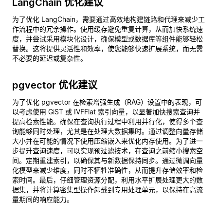
LangChain 优化建议
为了优化 LangChain，需要通过高效地构建链路和代理来减少工
作流程中的冗余操作。使用缓存避免重复计算，从而加快系统速
度，并尝试采用模块化设计，确保模型或数据库等组件能够轻松
替换。这将提供灵活性和效率，使您能够快速扩展系统，而无需
不必要的延迟或复杂性。
pgvector 优化建议
为了优化 pgvector 在检索增强生成（RAG）设置中的表现，可
以考虑使用 GiST 或 IVFFlat 索引向量，以显著加快搜索查询并
提高检索性能。确保在查询执行过程中利用并行化，使得多个查
询能够同时处理，尤其是在处理大数据集时。通过调整向量存储
大小并在可能的情况下使用压缩嵌入来优化内存使用。为了进一
步提升查询速度，可以实现预过滤技术，在查询之前缩小搜索空
间。定期重建索引，以确保其与新数据保持同步。通过微调向量
化模型来减少维度，同时不牺牲准确性，从而提升存储效率和检
索时间。最后，仔细管理资源分配，利用水平扩展处理更大的数
据集，并将计算密集型操作卸载到专用处理单元，以保持在高流
量期间的响应能力。