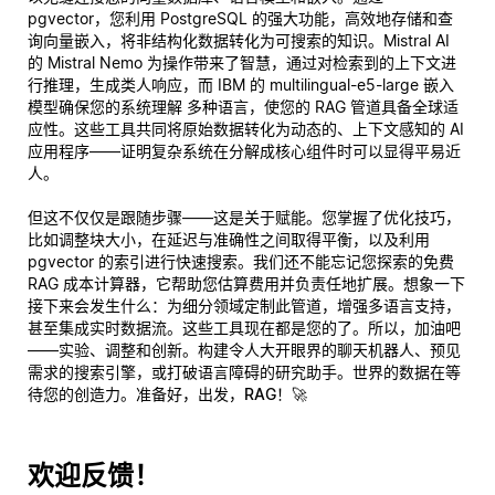
pgvector，您利用 PostgreSQL 的强大功能，高效地存储和查
询向量嵌入，将非结构化数据转化为可搜索的知识。Mistral AI
的 Mistral Nemo 为操作带来了智慧，通过对检索到的上下文进
行推理，生成类人响应，而 IBM 的 multilingual-e5-large 嵌入
模型确保您的系统理解
多种语言
，使您的 RAG 管道具备全球适
应性。这些工具共同将原始数据转化为动态的、上下文感知的 AI
应用程序——证明复杂系统在分解成核心组件时可以显得平易近
人。
但这不仅仅是跟随步骤——这是关于赋能。您掌握了优化技巧，
比如调整块大小，在延迟与准确性之间取得平衡，以及利用
pgvector 的索引进行快速搜索。我们还不能忘记您探索的免费
RAG 成本计算器，它帮助您估算费用并负责任地扩展。想象一下
接下来会发生什么：为细分领域定制此管道，增强多语言支持，
甚至集成实时数据流。这些工具现在都是您的了。所以，加油吧
——实验、调整和创新。构建令人大开眼界的聊天机器人、预见
需求的搜索引擎，或打破语言障碍的研究助手。世界的数据在等
待您的创造力。准备好，出发，
RAG
！🚀
欢迎反馈！