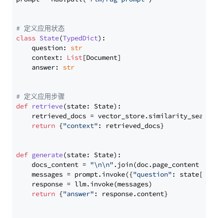
# 定义应用状态
class
State
(
TypedDict
):

    question: 
str
    context: 
List
[Document]

    answer: 
str
# 定义应用步骤
def
retrieve
(
state: State
):

    retrieved_docs = vector_store.similarity_search
return
 {
"context"
: retrieved_docs}

def
generate
(
state: State
):

    docs_content = 
"\n\n"
.join(doc.page_content 
for
    messages = prompt.invoke({
"question"
: state[
"qu
    response = llm.invoke(messages)

return
 {
"answer"
: response.content}
