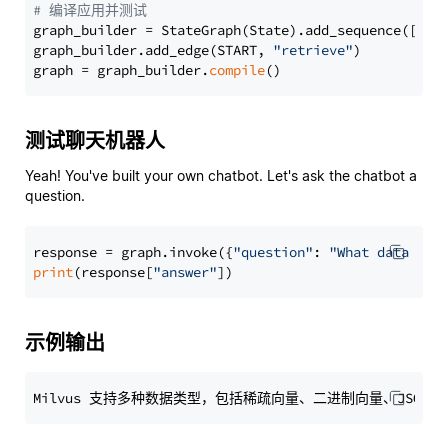
# 编译应用并测试
graph_builder = StateGraph(State).add_sequence([retr
graph_builder.add_edge(START, 
"retrieve"
)

graph = graph_builder.
compile
测试聊天机器人
Yeah! You've built your own chatbot. Let's ask the chatbot a
question.
response = graph.invoke({
"question"
: 
"What data typ
print
(response[
"answer"
示例输出