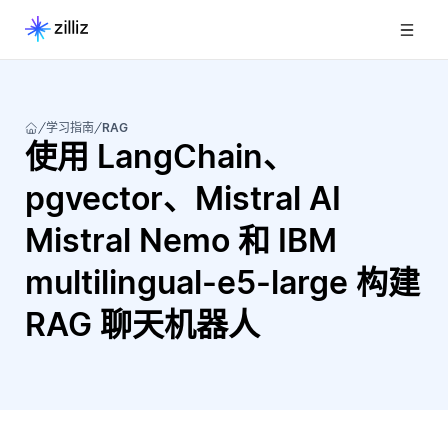
学习指南
RAG
使用 LangChain、
pgvector、Mistral AI
Mistral Nemo 和 IBM
multilingual-e5-large 构建
RAG 聊天机器人