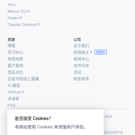
Attu
Milvus CLI
Feder
Claude Context
资源
公司
博客
关于我们
学习中心
招贤纳士
热招中
常用场景
新闻中心
客户案例
合作伙伴
竞品对比
活动
白皮书和线上直播
联系商务
AI 模型
GitHub
术语表
FAQ
使用条款
·
个人信息保护政策
·
数据安全政策
LF AI、LF AI & Data、Milvus，以及相关的开源项目名称为 Linux
是否接受 Cookies？
Foundation 所有商标
本网站使用 Cookies 来增强用户体验。
版权所有 ©2026 上海赜睿信息科技有限公司保留所有权利
ICP 备案:
沪ICP备2023014543号-1
沪公网安备31011002006715