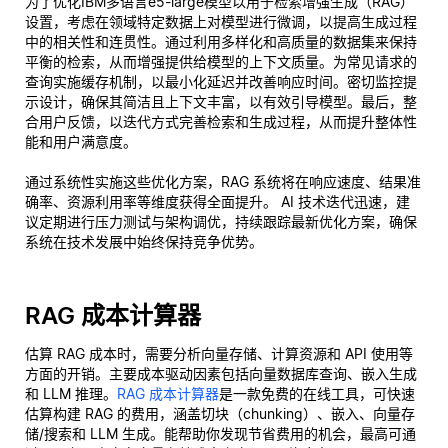
为了优化IBM多语言e5-large模型以用于检索增强生成（RAG）
设置，考虑在领域特定数据上对模型进行微调，以提高生成过程
中的相关性和连贯性。通过利用多样化和高质量的数据集来保持
平衡的检索，从而增强提供给模型的上下文质量。为常见请求的
查询实施缓存机制，以最小化延迟并改善响应时间。密切监控提
示设计，确保其简洁且上下文丰富，以有效引导模型。最后，整
合用户反馈，以迭代方式完善检索和生成过程，从而提升整体性
能和用户满意度。
通过系统性实施这些优化方案，RAG 系统将在响应速度、结果准
确率、资源利用率等维度获得全面提升。 AI 技术迭代迅速，建
议定期进行压力测试与架构调优，持续跟踪最新优化方案，确保
系统在技术发展中始终保持竞争优势。
RAG 成本计算器
估算 RAG 成本时，需要分析向量存储、计算资源和 API 使用等
方面的开销。主要成本驱动因素包括向量数据库查询、嵌入生成
和 LLM 推理。
RAG 成本计算器
是一款免费的在线工具，可快速
估算构建 RAG 的费用，涵盖切块（chunking）、嵌入、向量存
储/搜索和 LLM 生成。能帮助你发现节省费用的机会，最高可通