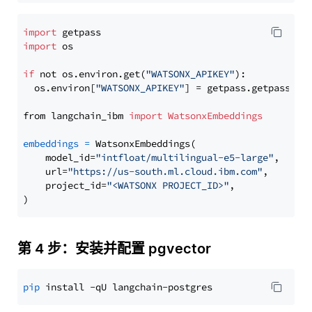
import
import
 os

if
 not os.environ.get(
"WATSONX_APIKEY"
):

  os.environ[
"WATSONX_APIKEY"
] = getpass.getpass(
"E
from langchain_ibm 
import
WatsonxEmbeddings
embeddings
=
 WatsonxEmbeddings(

    model_id=
"intfloat/multilingual-e5-large"
,

    url=
"https://us-south.ml.cloud.ibm.com"
,

    project_id=
"<WATSONX PROJECT_ID>"
,

第 4 步：安装并配置 pgvector
pip