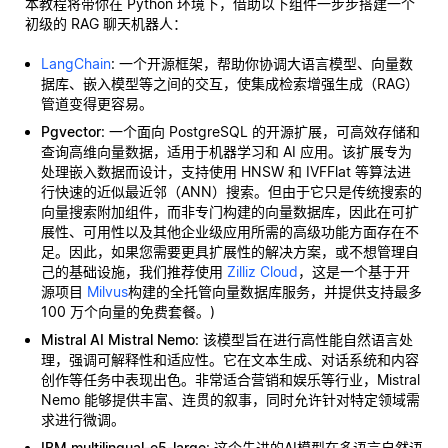
本教程将带你在 Python 环境下，借助以下组件一步步搭建一个
初级的 RAG 聊天机器人：
LangChain
: 一个开源框架，帮助你协调大语言模型、向量数
据库、嵌入模型等之间的交互，使集成检索增强生成（RAG）
管道变得更容易。
Pgvector
: 一个面向 PostgreSQL 的开源扩展，可高效存储和
查询高维向量数据，适用于机器学习和 AI 应用。该扩展专为
处理嵌入数据而设计，支持使用 HNSW 和 IVFFlat 等算法进
行快速的近似最近邻（ANN）搜索。但由于它只是传统搜索的
向量搜索附加组件，而非专门构建的向量数据库，因此在可扩
展性、可用性以及其他企业级应用所需的高级功能方面存在不
足。因此，如果您需要更具扩展性的解决方案，或不想管理自
己的基础设施，我们推荐使用
Zilliz Cloud
，这是一个基于开
源项目
Milvus
构建的全托管向量数据库服务，并提供支持最多
100 万个向量的免费套餐。)
Mistral AI Mistral Nemo
: 该模型旨在进行高性能自然语言处
理，强调可解释性和适应性。它在文本生成、对话系统和内容
创作等任务中表现出色。非常适合营销和娱乐等行业，Mistral
Nemo 能够提供丰富、连贯的叙事，同时允许针对特定领域需
求进行微调。
IBM multilingual-e5-large
: 这个先进的AI模型在多语言自然语