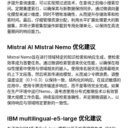
步提升查询速度，可以实现预过滤技术，在查询之前缩小搜索空
间。定期重建索引，以确保其与新数据保持同步。通过微调向量
化模型来减少维度，同时不牺牲准确性，从而提升存储效率和检
索时间。最后，仔细管理资源分配，利用水平扩展处理更大的数
据集，并将计算密集型操作卸载到专用处理单元，以保持在高流
量期间的响应能力。
Mistral AI Mistral Nemo 优化建议
Mistral Nemo旨在进行领域特定的知识检索和响应生成，使检索
效率成为首要任务。通过微调检索管道来优化性能，以确保在相
似性搜索中使用与领域相关的嵌入。使用排名层优先选择最相关
的上下文段落，然后将其传递给模型，从而减少令牌浪费。调整
温度设定（0.1–0.3）以保持一致、结构化的响应。在延迟敏感的
应用中，使用令牌流传输逐步响应，而不是等待完全完成。如果
在生产环境中运行Nemo，请考虑使用分布式推理技术以有效管
理大规模工作负载。持续监控检索准确性，并定期微调嵌入，以
保持响应与领域特定更新的一致性。
IBM multilingual-e5-large 优化建议