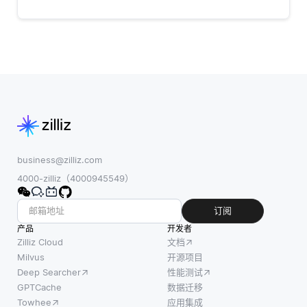
business@zilliz.com
4000-zilliz（4000945549）
订阅
产品
开发者
Zilliz Cloud
文档
Milvus
开源项目
Deep Searcher
性能测试
GPTCache
数据迁移
Towhee
应用集成