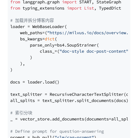
from
 langgraph.graph 
import
from
 typing_extensions 
import
List
, TypedDict

# 加载并拆分博客内容
loader = WebBaseLoader(

    web_paths=(
"https://milvus.io/docs/overview.md"
,
    bs_kwargs=
dict
(

        parse_only=bs4.SoupStrainer(

            class_=(
"doc-style doc-post-content"
)

        )

    ),

)

docs = loader.load()

text_splitter = RecursiveCharacterTextSplitter(chun
all_splits = text_splitter.split_documents(docs)

# 索引分块
_ = vector_store.add_documents(documents=all_splits)
# Define prompt for question-answering
prompt = hub.pull(
"rlm/rag-prompt"
)
