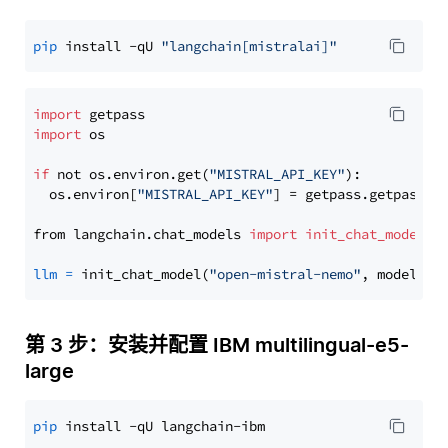
pip
 install -qU 
"langchain[mistralai]"
import
import
 os

if
 not os.environ.get(
"MISTRAL_API_KEY"
):

  os.environ[
"MISTRAL_API_KEY"
] = getpass.getpass(
"
from langchain.chat_models 
import
init_chat_model
llm
=
 init_chat_model(
"open-mistral-nemo"
, model_pr
第 3 步：安装并配置 IBM multilingual-e5-
large
pip