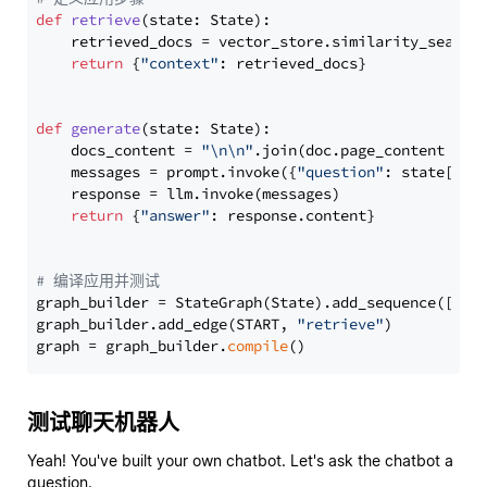
def
retrieve
(
state: State
):

    retrieved_docs = vector_store.similarity_search
return
 {
"context"
: retrieved_docs}

def
generate
(
state: State
):

    docs_content = 
"\n\n"
.join(doc.page_content 
for
    messages = prompt.invoke({
"question"
: state[
"qu
    response = llm.invoke(messages)

return
 {
"answer"
: response.content}

# 编译应用并测试
graph_builder = StateGraph(State).add_sequence([retr
graph_builder.add_edge(START, 
"retrieve"
)

graph = graph_builder.
compile
测试聊天机器人
Yeah! You've built your own chatbot. Let's ask the chatbot a
question.