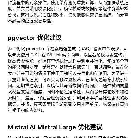
作流程中的冗余操作。使用缓存避免重复计算，从而加快系统速
度，并尝试采用模块化设计，确保模型或数据库等组件能够轻松
替换。这将提供灵活性和效率，使您能够快速扩展系统，而无需
不必要的延迟或复杂性。
pgvector 优化建议
为了优化 pgvector 在检索增强生成（RAG）设置中的表现，可
以考虑使用 GiST 或 IVFFlat 索引向量，以显著加快搜索查询并
提高检索性能。确保在查询执行过程中利用并行化，使得多个查
询能够同时处理，尤其是在处理大数据集时。通过调整向量存储
大小并在可能的情况下使用压缩嵌入来优化内存使用。为了进一
步提升查询速度，可以实现预过滤技术，在查询之前缩小搜索空
间。定期重建索引，以确保其与新数据保持同步。通过微调向量
化模型来减少维度，同时不牺牲准确性，从而提升存储效率和检
索时间。最后，仔细管理资源分配，利用水平扩展处理更大的数
据集，并将计算密集型操作卸载到专用处理单元，以保持在高流
量期间的响应能力。
Mistral AI Mistral Large 优化建议
Mistral Large 是一款高容量模型，适用于 RAG 应用中的复杂推