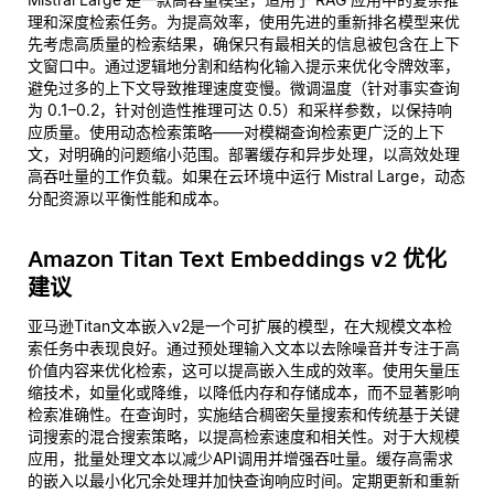
理和深度检索任务。为提高效率，使用先进的重新排名模型来优
先考虑高质量的检索结果，确保只有最相关的信息被包含在上下
文窗口中。通过逻辑地分割和结构化输入提示来优化令牌效率，
避免过多的上下文导致推理速度变慢。微调温度（针对事实查询
为 0.1–0.2，针对创造性推理可达 0.5）和采样参数，以保持响
应质量。使用动态检索策略——对模糊查询检索更广泛的上下
文，对明确的问题缩小范围。部署缓存和异步处理，以高效处理
高吞吐量的工作负载。如果在云环境中运行 Mistral Large，动态
分配资源以平衡性能和成本。
Amazon Titan Text Embeddings v2 优化
建议
亚马逊Titan文本嵌入v2是一个可扩展的模型，在大规模文本检
索任务中表现良好。通过预处理输入文本以去除噪音并专注于高
价值内容来优化检索，这可以提高嵌入生成的效率。使用矢量压
缩技术，如量化或降维，以降低内存和存储成本，而不显著影响
检索准确性。在查询时，实施结合稠密矢量搜索和传统基于关键
词搜索的混合搜索策略，以提高检索速度和相关性。对于大规模
应用，批量处理文本以减少API调用并增强吞吐量。缓存高需求
的嵌入以最小化冗余处理并加快查询响应时间。定期更新和重新