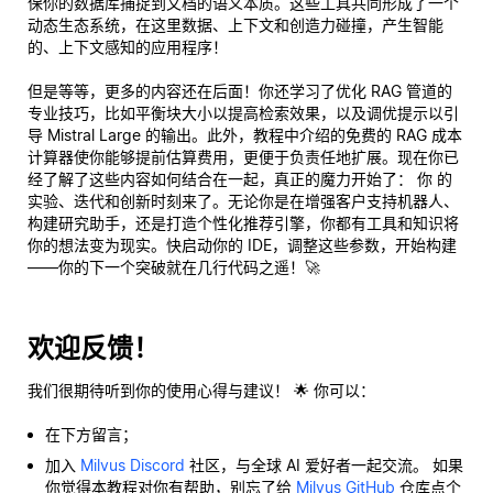
保你的数据库捕捉到文档的语义本质。这些工具共同形成了一个
动态生态系统，在这里数据、上下文和创造力碰撞，产生智能
的、上下文感知的应用程序！
但是等等，更多的内容还在后面！你还学习了优化 RAG 管道的
专业技巧，比如平衡块大小以提高检索效果，以及调优提示以引
导 Mistral Large 的输出。此外，教程中介绍的免费的 RAG 成本
计算器使你能够提前估算费用，更便于负责任地扩展。现在你已
经了解了这些内容如何结合在一起，真正的魔力开始了：
你
的
实验、迭代和创新时刻来了。无论你是在增强客户支持机器人、
构建研究助手，还是打造个性化推荐引擎，你都有工具和知识将
你的想法变为现实。快启动你的 IDE，调整这些参数，开始构建
——你的下一个突破就在几行代码之遥！🚀
欢迎反馈！
我们很期待听到你的使用心得与建议！ 🌟 你可以：
在下方留言；
加入
Milvus Discord
社区，与全球 AI 爱好者一起交流。 如果
你觉得本教程对你有帮助，别忘了给
Milvus GitHub
仓库点个