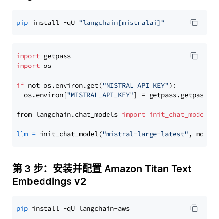
pip
 install -qU 
"langchain[mistralai]"
import
import
 os

if
 not os.environ.get(
"MISTRAL_API_KEY"
):

  os.environ[
"MISTRAL_API_KEY"
] = getpass.getpass(
"
from langchain.chat_models 
import
init_chat_model
llm
=
 init_chat_model(
"mistral-large-latest"
, model
第 3 步：安装并配置 Amazon Titan Text
Embeddings v2
pip