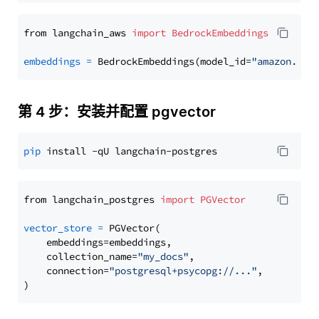
from langchain_aws 
import
BedrockEmbeddings
embeddings
=
 BedrockEmbeddings(model_id=
"amazon.tit
第 4 步：安装并配置 pgvector
pip
from langchain_postgres 
import
PGVector
vector_store
=
 PGVector(

    embeddings=embeddings,

    collection_name=
"my_docs"
,

    connection=
"postgresql+psycopg://..."
,
