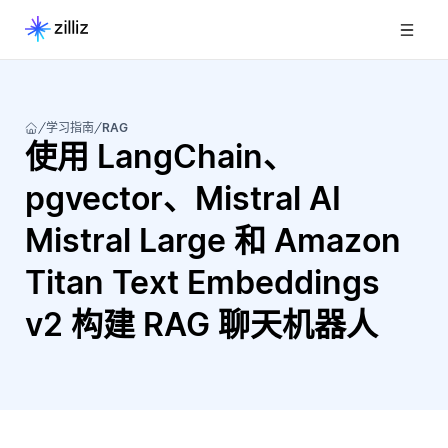
学习指南
RAG
使用 LangChain、
pgvector、Mistral AI
Mistral Large 和 Amazon
Titan Text Embeddings
v2 构建 RAG 聊天机器人