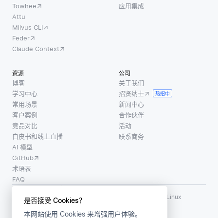
Towhee
应用集成
Attu
Milvus CLI
Feder
Claude Context
资源
公司
博客
关于我们
学习中心
招贤纳士
热招中
常用场景
新闻中心
客户案例
合作伙伴
竞品对比
活动
白皮书和线上直播
联系商务
AI 模型
GitHub
术语表
FAQ
使用条款
·
个人信息保护政策
·
数据安全政策
LF AI、LF AI & Data、Milvus，以及相关的开源项目名称为 Linux
是否接受 Cookies？
Foundation 所有商标
本网站使用 Cookies 来增强用户体验。
版权所有 ©2026 上海赜睿信息科技有限公司保留所有权利