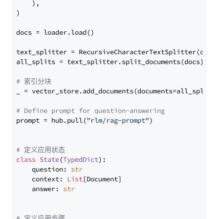
    ),

)

docs = loader.load()

text_splitter = RecursiveCharacterTextSplitter(chun
all_splits = text_splitter.split_documents(docs)

# 索引分块
_ = vector_store.add_documents(documents=all_splits)
# Define prompt for question-answering
prompt = hub.pull(
"rlm/rag-prompt"
)

# 定义应用状态
class
State
(
TypedDict
):

    question: 
str
    context: 
List
[Document]

    answer: 
str
# 定义应用步骤