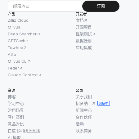
订阅
产品
开发者
Zilliz Cloud
文档
Milvus
开源项目
Deep Searcher
性能测试
GPTCache
数据迁移
Towhee
应用集成
Attu
Milvus CLI
Feder
Claude Context
资源
公司
博客
关于我们
学习中心
招贤纳士
热招中
常用场景
新闻中心
客户案例
合作伙伴
竞品对比
活动
白皮书和线上直播
联系商务
AI 模型