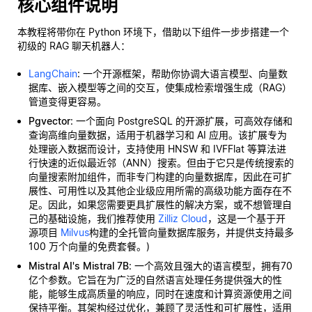
核心组件说明
本教程将带你在 Python 环境下，借助以下组件一步步搭建一个
初级的 RAG 聊天机器人：
LangChain
: 一个开源框架，帮助你协调大语言模型、向量数
据库、嵌入模型等之间的交互，使集成检索增强生成（RAG）
管道变得更容易。
Pgvector
: 一个面向 PostgreSQL 的开源扩展，可高效存储和
查询高维向量数据，适用于机器学习和 AI 应用。该扩展专为
处理嵌入数据而设计，支持使用 HNSW 和 IVFFlat 等算法进
行快速的近似最近邻（ANN）搜索。但由于它只是传统搜索的
向量搜索附加组件，而非专门构建的向量数据库，因此在可扩
展性、可用性以及其他企业级应用所需的高级功能方面存在不
足。因此，如果您需要更具扩展性的解决方案，或不想管理自
己的基础设施，我们推荐使用
Zilliz Cloud
，这是一个基于开
源项目
Milvus
构建的全托管向量数据库服务，并提供支持最多
100 万个向量的免费套餐。)
Mistral AI's Mistral 7B
: 一个高效且强大的语言模型，拥有70
亿个参数。它旨在为广泛的自然语言处理任务提供强大的性
能，能够生成高质量的响应，同时在速度和计算资源使用之间
保持平衡。其架构经过优化，兼顾了灵活性和可扩展性，适用