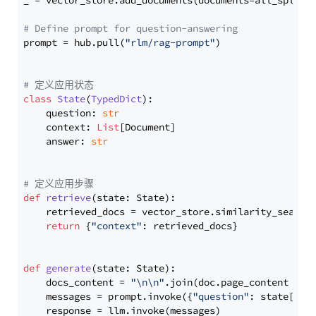
_ = vector_store.add_documents(documents=all_splits)
# Define prompt for question-answering
prompt = hub.pull(
"rlm/rag-prompt"
)

# 定义应用状态
class
State
(
TypedDict
):

    question: 
str
    context: 
List
[Document]

    answer: 
str
# 定义应用步骤
def
retrieve
(
state: State
):

    retrieved_docs = vector_store.similarity_search
return
 {
"context"
: retrieved_docs}

def
generate
(
state: State
):

    docs_content = 
"\n\n"
.join(doc.page_content 
for
    messages = prompt.invoke({
"question"
: state[
"qu
    response = llm.invoke(messages)
