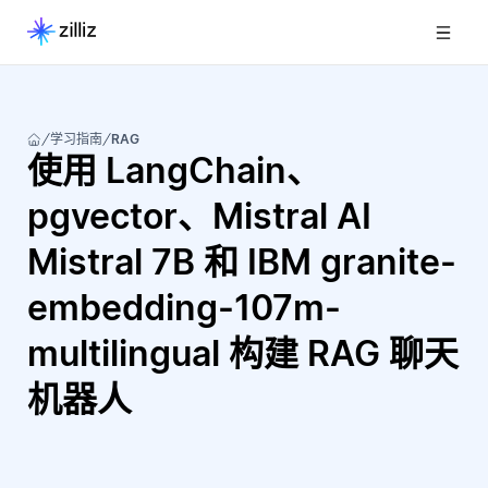
学习指南
RAG
使用 LangChain、
pgvector、Mistral AI
Mistral 7B 和 IBM granite-
embedding-107m-
multilingual 构建 RAG 聊天
机器人