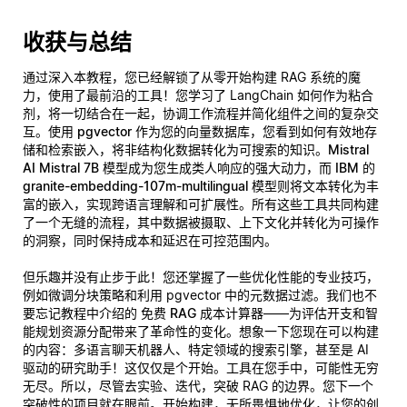
收获与总结
通过深入本教程，您已经解锁了从零开始构建 RAG 系统的魔
力，使用了最前沿的工具！您学习了 LangChain 如何作为粘合
剂，将一切结合在一起，协调工作流程并简化组件之间的复杂交
互。使用
pgvector
作为您的向量数据库，您看到如何有效地存
储和检索嵌入，将非结构化数据转化为可搜索的知识。
Mistral
AI Mistral 7B
模型成为您生成类人响应的强大动力，而
IBM 的
granite-embedding-107m-multilingual
模型则将文本转化为丰
富的嵌入，实现跨语言理解和可扩展性。所有这些工具共同构建
了一个无缝的流程，其中数据被摄取、上下文化并转化为可操作
的洞察，同时保持成本和延迟在可控范围内。
但乐趣并没有止步于此！您还掌握了一些优化性能的专业技巧，
例如微调分块策略和利用 pgvector 中的元数据过滤。我们也不
要忘记教程中介绍的
免费 RAG 成本计算器
——为评估开支和智
能规划资源分配带来了革命性的变化。想象一下您现在可以构建
的内容：多语言聊天机器人、特定领域的搜索引擎，甚至是 AI
驱动的研究助手！这仅仅是个开始。工具在您手中，可能性无穷
无尽。所以，尽管去实验、迭代，突破 RAG 的边界。您下一个
突破性的项目就在眼前。开始构建，无所畏惧地优化，让您的创