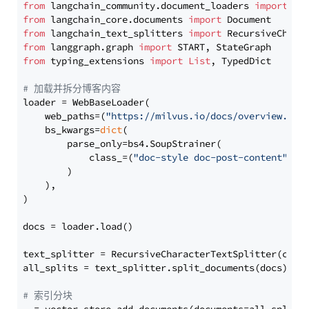
from
 langchain_community.document_loaders 
import
from
 langchain_core.documents 
import
from
 langchain_text_splitters 
import
from
 langgraph.graph 
import
from
 typing_extensions 
import
List
, TypedDict

# 加载并拆分博客内容
loader = WebBaseLoader(

    web_paths=(
"https://milvus.io/docs/overview.md"
,
    bs_kwargs=
dict
(

        parse_only=bs4.SoupStrainer(

            class_=(
"doc-style doc-post-content"
)

        )

    ),

)

docs = loader.load()

text_splitter = RecursiveCharacterTextSplitter(chun
all_splits = text_splitter.split_documents(docs)

# 索引分块