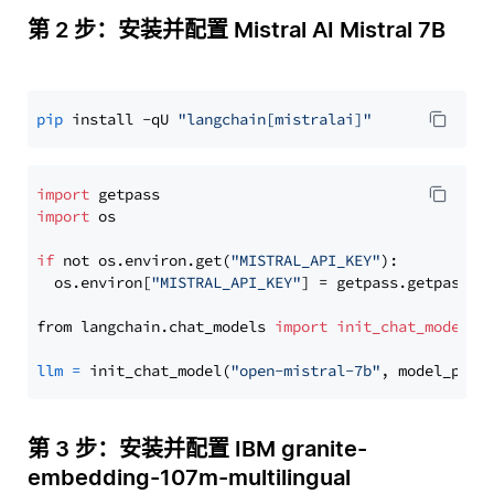
第 2 步：安装并配置 Mistral AI Mistral 7B
pip
 install -qU 
"langchain[mistralai]"
import
import
 os

if
 not os.environ.get(
"MISTRAL_API_KEY"
):

  os.environ[
"MISTRAL_API_KEY"
] = getpass.getpass(
"
from langchain.chat_models 
import
init_chat_model
llm
=
 init_chat_model(
"open-mistral-7b"
, model_prov
第 3 步：安装并配置 IBM granite-
embedding-107m-multilingual