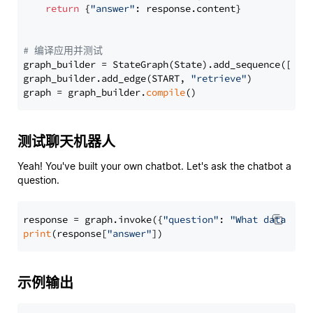
return
 {
"answer"
: response.content}

# 编译应用并测试
graph_builder = StateGraph(State).add_sequence([retr
graph_builder.add_edge(START, 
"retrieve"
)

graph = graph_builder.
compile
测试聊天机器人
Yeah! You've built your own chatbot. Let's ask the chatbot a
question.
response = graph.invoke({
"question"
: 
"What data typ
print
(response[
"answer"
示例输出