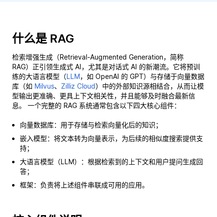
什么是 RAG
检索增强生成（Retrieval-Augmented Generation，简称
RAG）正引领生成式 AI，尤其是对话式 AI 的新潮流。它将预训
练的大语言模型（
LLM
，如 OpenAI 的 GPT）与存储于向量数据
库（如
Milvus
、
Zilliz Cloud
）中的外部知识源相结合，从而让模
型输出更准确、更具上下文相关性，并且能够及时融合最新信
息。 一个完整的 RAG 系统通常包含以下四大核心组件：
向量数据库：用于存储与检索向量化后的知识；
嵌入模型：将文本转为向量表示，为后续的相似度搜索提供支
持；
大语言模型（LLM）：根据检索到的上下文和用户提问生成回
答；
框架：负责将上述组件串联成可用的应用。