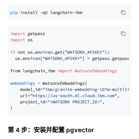
pip
import
import
 os

if
 not os.environ.get(
"WATSONX_APIKEY"
):

  os.environ[
"WATSONX_APIKEY"
] = getpass.getpass(
"E
from langchain_ibm 
import
WatsonxEmbeddings
embeddings
=
 WatsonxEmbeddings(

    model_id=
"ibm/granite-embedding-107m-multilingu
    url=
"https://us-south.ml.cloud.ibm.com"
,

    project_id=
"<WATSONX PROJECT_ID>"
,

第 4 步：安装并配置 pgvector