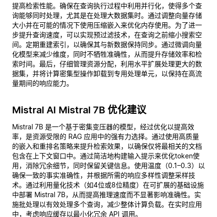
提高检索性能。确保在查询执行过程中利用并行化，使得多个查
询能够同时处理，尤其是在处理大数据集时。通过调整向量存储
大小并在可能的情况下使用压缩嵌入来优化内存使用。为了进一
步提升查询速度，可以实现预过滤技术，在查询之前缩小搜索空
间。定期重建索引，以确保其与新数据保持同步。通过微调向量
化模型来减少维度，同时不牺牲准确性，从而提升存储效率和检
索时间。最后，仔细管理资源分配，利用水平扩展处理更大的数
据集，并将计算密集型操作卸载到专用处理单元，以保持在高流
量期间的响应能力。
Mistral AI Mistral 7B 优化建议
Mistral 7B 是一个基于密集变压器的模型，经过优化以提高效
率，是资源受限的 RAG 应用中的强有力选择。通过使用高质量
的嵌入和重排名策略来提升检索效果，以确保仅将最相关的文档
包含在上下文窗口中。通过简洁地构建输入提示来优化token使
用，消除冗余细节，同时保留关键信息。使用温度（0.1–0.3）以
确保一致的事实准确性，并根据所需的响应多样性调整采样技
术。通过利用量化技术（如4位或8位精度）在可扩展的基础设施
中部署 Mistral 7B，从而提高推理速度而不显著影响准确性。实
施批处理以有效处理多个查询，减少整体计算负载。在实时应用
中，考虑响应缓存以最小化冗余 API 调用。