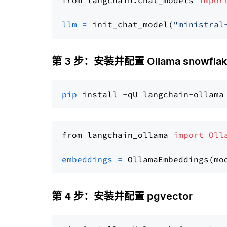
from langchain.chat_models 
impor
llm
=
 init_chat_model(
"ministral
第 3 步：安装并配置 Ollama snowflake
pip
from langchain_ollama 
import
Oll
embeddings
=
 OllamaEmbeddings(mo
第 4 步：安装并配置 pgvector