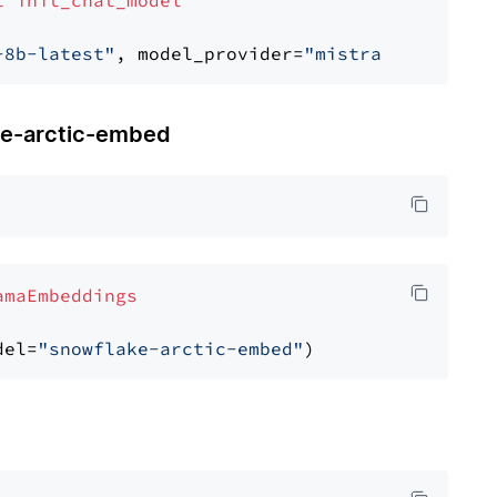
t
init_chat_model
-8b-latest"
, model_provider=
"mistralai"
-arctic-embed
amaEmbeddings
del=
"snowflake-arctic-embed"