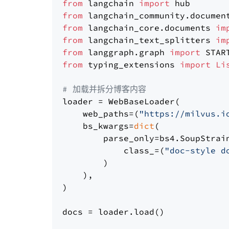
from
 langchain 
import
from
 langchain_community.documen
from
 langchain_core.documents 
im
from
 langchain_text_splitters 
im
from
 langgraph.graph 
import
from
 typing_extensions 
import
Li
# 加载并拆分博客内容
loader = WebBaseLoader(

    web_paths=(
"https://milvus.i
    bs_kwargs=
dict
(

        parse_only=bs4.SoupStrain
            class_=(
"doc-style d
        )

    ),

)

docs = loader.load()
