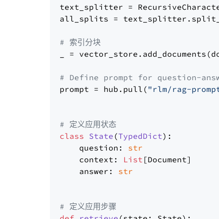
text_splitter = RecursiveCharact
all_splits = text_splitter.split_
# 索引分块
_ = vector_store.add_documents(do
# Define prompt for question-ans
prompt = hub.pull(
"rlm/rag-promp
# 定义应用状态
class
State
(
TypedDict
):

    question: 
str
    context: 
List
[Document]

    answer: 
str
# 定义应用步骤
def
retrieve
(
state: State
):
