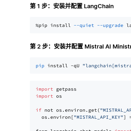
第 1 步：安装并配置 LangChain
%pip install 
--quiet
--upgrade
 l
第 2 步：安装并配置 Mistral AI Ministr
pip
 install -qU 
"langchain[mistr
import
import
 os

if
 not os.environ.get(
"MISTRAL_A
  os.environ[
"MISTRAL_API_KEY"
] 