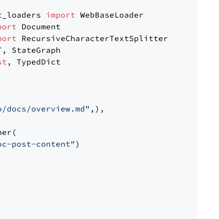
t_loaders 
import
port
port
st
, TypedDict

o/docs/overview.md"
,),

er(

oc-post-content"
)
