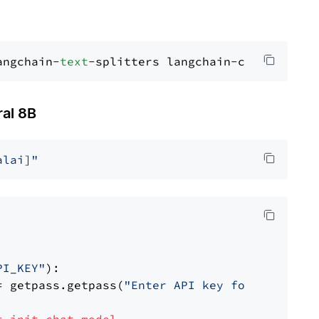
angchain-
text
al 8B
alai]"
PI_KEY"
):

= getpass.getpass(
"Enter API key for Mistral 