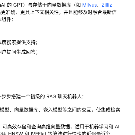
enAI 的 GPT）与存储于向量数据库（如
Milvus
、
Zilliz
出更准确、更具上下文相关性，并且能够及时融合最新信
心组件：
；
似度搜索提供支持；
用户提问生成回答；
一步步搭建一个初级的 RAG 聊天机器人：
言模型、向量数据库、嵌入模型等之间的交互，使集成检索
开源扩展，可高效存储和查询高维向量数据，适用于机器学习和 AI
NSW 和 IVFFlat 等算法进行快速的近似最近邻