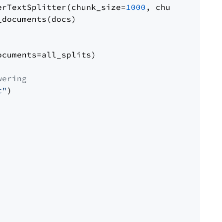
erTextSplitter(chunk_size=
1000
, chunk_overlap
documents(docs)

cuments=all_splits)

wering
t"
)
