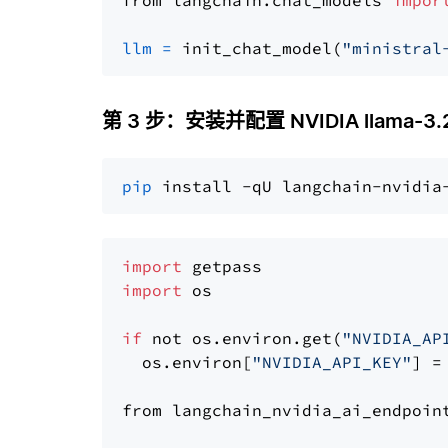
from langchain.chat_models 
impor
llm
=
 init_chat_model(
"ministral
第 3 步：安装并配置 NVIDIA llama-3.2
pip
import
import
 os

if
 not os.environ.get(
"NVIDIA_AP
  os.environ[
"NVIDIA_API_KEY"
] =
from langchain_nvidia_ai_endpoin