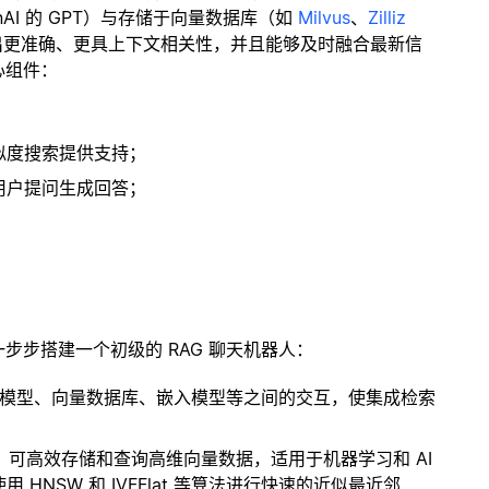
enAI 的 GPT）与存储于向量数据库（如
Milvus
、
Zilliz
出更准确、更具上下文相关性，并且能够及时融合最新信
心组件：
；
似度搜索提供支持；
用户提问生成回答；
一步步搭建一个初级的 RAG 聊天机器人：
言模型、向量数据库、嵌入模型等之间的交互，使集成检索
开源扩展，可高效存储和查询高维向量数据，适用于机器学习和 AI
NSW 和 IVFFlat 等算法进行快速的近似最近邻