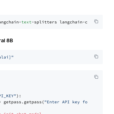
angchain-
text
al 8B
alai]"
PI_KEY"
):

= getpass.getpass(
"Enter API key for Mistral 