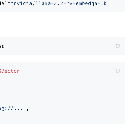
del=
"nvidia/llama-3.2-nv-embedqa-1b-v2"
GVector
pg://..."
,
