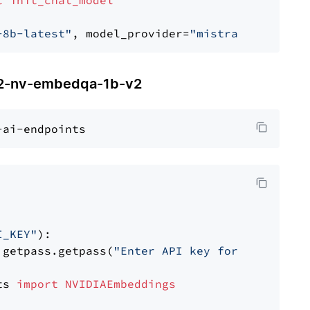
t
init_chat_model
-8b-latest"
, model_provider=
"mistralai"
-nv-embedqa-1b-v2
I_KEY"
):

 getpass.getpass(
"Enter API key for NVIDIA: "
ts 
import
NVIDIAEmbeddings