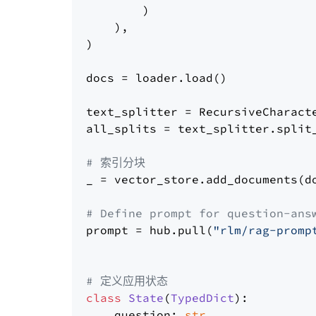
        )

    ),

)

docs = loader.load()

text_splitter = RecursiveCharact
all_splits = text_splitter.split_
# 索引分块
_ = vector_store.add_documents(do
# Define prompt for question-ans
prompt = hub.pull(
"rlm/rag-promp
# 定义应用状态
class
State
(
TypedDict
):

    question: 
str