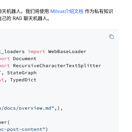
聊天机器人。我们将使用
Milvus介绍文档
作为私有知识
的 RAG 聊天机器人。
t_loaders 
import
port
port
st
, TypedDict

o/docs/overview.md"
,),

er(

oc-post-content"
)
