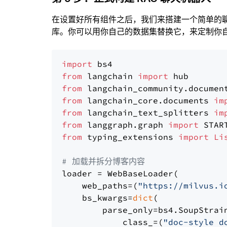
在设置好所有组件之后，我们来搭建一个简单的
库。你可以用你自己的数据集替换它，来定制你自己
import
from
 langchain 
import
from
 langchain_community.documen
from
 langchain_core.documents 
im
from
 langchain_text_splitters 
im
from
 langgraph.graph 
import
from
 typing_extensions 
import
Li
# 加载并拆分博客内容
loader = WebBaseLoader(

    web_paths=(
"https://milvus.i
    bs_kwargs=
dict
(

        parse_only=bs4.SoupStrain
            class_=(
"doc-style d