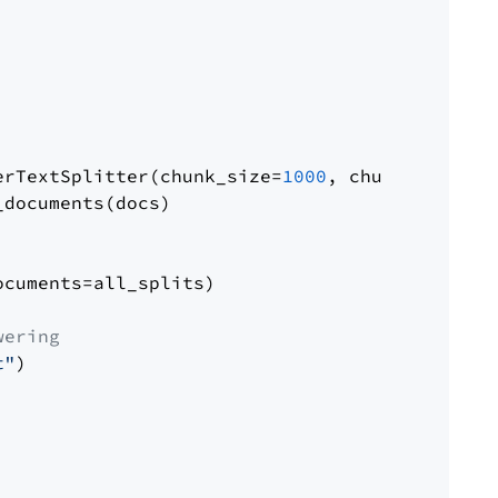
erTextSplitter(chunk_size=
1000
, chunk_overlap
documents(docs)

cuments=all_splits)

wering
t"
)
