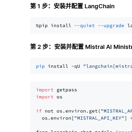
第 1 步：安装并配置 LangChain
%pip install 
--quiet
--upgrade
 l
第 2 步：安装并配置 Mistral AI Ministr
pip
 install -qU 
"langchain[mistr
import
import
 os

if
 not os.environ.get(
"MISTRAL_A
  os.environ[
"MISTRAL_API_KEY"
] 