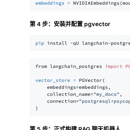
embeddings
=
 NVIDIAEmbeddings(mo
第 4 步：安装并配置 pgvector
pip
from langchain_postgres 
import
P
vector_store
=
 PGVector(

    embeddings=embeddings,

    collection_name=
"my_docs"
,

    connection=
"postgresql+psyco
第 5 步：正式构建 RAG 聊天机器人