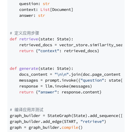
    question: 
str
    context: 
List
[Document]

    answer: 
str
# 定义应用步骤
def
retrieve
(
state: State
):

    retrieved_docs = vector_store.similarity_search
return
 {
"context"
: retrieved_docs}

def
generate
(
state: State
):

    docs_content = 
"\n\n"
.join(doc.page_content 
for
    messages = prompt.invoke({
"question"
: state[
"qu
    response = llm.invoke(messages)

return
 {
"answer"
: response.content}

# 编译应用并测试
graph_builder = StateGraph(State).add_sequence([retr
graph_builder.add_edge(START, 
"retrieve"
)

graph = graph_builder.
compile