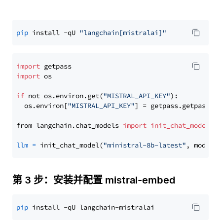
pip
 install -qU 
"langchain[mistralai]"
import
import
 os

if
 not os.environ.get(
"MISTRAL_API_KEY"
):

  os.environ[
"MISTRAL_API_KEY"
] = getpass.getpass(
"
from langchain.chat_models 
import
init_chat_model
llm
=
 init_chat_model(
"ministral-8b-latest"
, model_
第 3 步：安装并配置 mistral-embed
pip