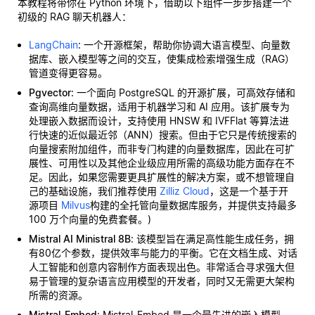
本教程将带你在 Python 环境下，借助以下组件一步步搭建一个
初级的 RAG 聊天机器人：
LangChain
: 一个开源框架，帮助你协调大语言模型、向量数
据库、嵌入模型等之间的交互，使集成检索增强生成（RAG）
管道变得更容易。
Pgvector
: 一个面向 PostgreSQL 的开源扩展，可高效存储和
查询高维向量数据，适用于机器学习和 AI 应用。该扩展专为
处理嵌入数据而设计，支持使用 HNSW 和 IVFFlat 等算法进
行快速的近似最近邻（ANN）搜索。但由于它只是传统搜索的
向量搜索附加组件，而非专门构建的向量数据库，因此在可扩
展性、可用性以及其他企业级应用所需的高级功能方面存在不
足。因此，如果您需要更具扩展性的解决方案，或不想管理自
己的基础设施，我们推荐使用
Zilliz Cloud
，这是一个基于开
源项目
Milvus
构建的全托管向量数据库服务，并提供支持最多
100 万个向量的免费套餐。)
Mistral AI Ministral 8B
: 该模型旨在满足高性能生成任务，拥
有80亿个参数，提供效率与能力的平衡。它在文档生成、对话
人工智能和创意内容制作方面表现出色。非常适合寻求强大但
易于管理的复杂语言应用模型的开发者，同时又无需更大架构
所需的资源。
Mistral-Embed
: Mistral-Embed 是一个最先进的嵌入模型，