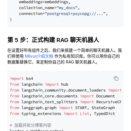
    embeddings=embeddings,

    collection_name=
"my_docs"
,

    connection=
"postgresql+psycopg://..."
,

第 5 步：正式构建 RAG 聊天机器人
在设置好所有组件之后，我们来搭建一个简单的聊天机器人。我
们将使用
Milvus介绍文档
作为私有知识库。你可以用你自己的
数据集替换它，来定制你自己的 RAG 聊天机器人。
import
from
 langchain 
import
from
 langchain_community.document_loaders 
import
from
 langchain_core.documents 
import
from
 langchain_text_splitters 
import
from
 langgraph.graph 
import
from
 typing_extensions 
import
List
, TypedDict

# 加载并拆分博客内容