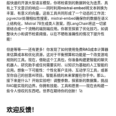
般快速的开源大型语言模型，你将检索到的数据转化为连贯、具
有上下文意识的响应——同时利用
mistral-embed
将文本转换为
丰富、有意义的向量。这些工具共同形成了一个动态的工作流：
pgvector处理相似性搜索，mistral-embed确保你的数据在语义
上结构化，Mistral 7B生成类人答案，而LangChain将这一切紧
密结合成一个流畅的端到端应用。你甚至探索了优化技巧，如调
整块大小和调节检索阈值，以在不牺牲准确性的情况下提升性
能！
但是等等——还有更多！你发现了如何使用
免费RAG成本计算器
来估算成本和优化资源，这对于平衡预算和功能是一个改变游戏
规则的工具。现在，借助这个工具包，你准备构建更智能的聊天
机器人、研究助手或任何需要实时、以知识为基础的人工智能的
应用。想象一下可能性：个性化客户支持、互动学习工具，或甚
至你自己的创意AI项目。智能系统的未来掌握在你手中。那么，
接下来是什么？开始实验吧！调整参数，探索新的数据集，挑战
RAG能实现的边界。你拥有技能、工具和愿景——现在去构建一
些令人惊叹的东西吧。世界在期待你的创新！🚀
欢迎反馈！