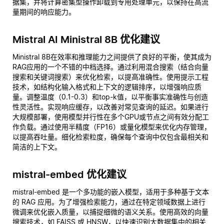
据集，并将计算密集型操作卸载到专用处理单元，以保持在高流
量期间的响应能力。
Mistral AI Ministral 8B 优化建议
Ministral 8B在效率和推理能力之间提供了良好的平衡，使其成为
RAG应用的一个不错的中档选择。通过利用混合搜索（结合向量
搜索和关键词搜索）来优化检索，以提高准确性。使用提示工程
技术，如结构化输入格式和上下文的逻辑排序，以增强响应质
量。调整温度（0.1-0.3）和top-k值，以平衡事实准确性与创造
性灵活性。实现响应缓存，以改善对常见查询的延迟。如果进行
大规模部署，使用模型并行性在多个GPU或节点之间有效分配工
作负载。通过使用半精度（FP16）或量化模型来优化内存管理，
以提高吞吐量。细化检索粒度，确保每个查询中仅包含最相关和
简洁的上下文。
mistral-embed 优化建议
mistral-embed 是一个多功能的嵌入模型，适用于多种基于文本
的 RAG 应用。为了增强检索能力，通过在特定领域数据上进行
微调来优化嵌入质量，以捕捉细微的语义关系。使用高效的向量
搜索技术，如 FAISS 或 HNSW，以快速识别大数据集中的相关