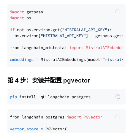
import
import
 os

if
 not os.environ.get(
"MISTRALAI_API_KEY"
):

  os.environ[
"MISTRALAI_API_KEY"
] = getpass.getpass
from langchain_mistralai 
import
MistralAIEmbeddings
embeddings
=
 MistralAIEmbeddings(model=
"mistral-emb
第 4 步：安装并配置 pgvector
pip
from langchain_postgres 
import
PGVector
vector_store
=
 PGVector(
