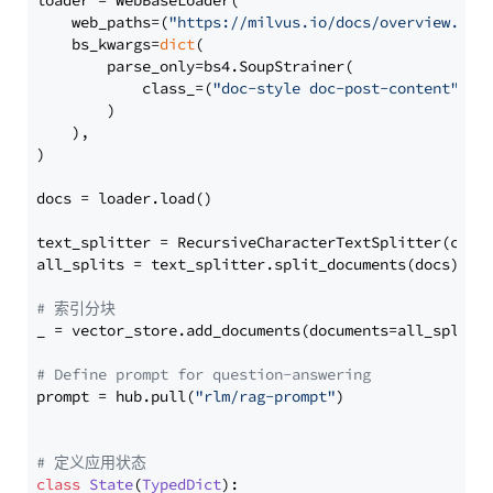
loader = WebBaseLoader(

    web_paths=(
"https://milvus.io/docs/overview.md"
,
    bs_kwargs=
dict
(

        parse_only=bs4.SoupStrainer(

            class_=(
"doc-style doc-post-content"
)

        )

    ),

)

docs = loader.load()

text_splitter = RecursiveCharacterTextSplitter(chun
all_splits = text_splitter.split_documents(docs)

# 索引分块
_ = vector_store.add_documents(documents=all_splits)
# Define prompt for question-answering
prompt = hub.pull(
"rlm/rag-prompt"
)

# 定义应用状态
class
State
(
TypedDict
):
