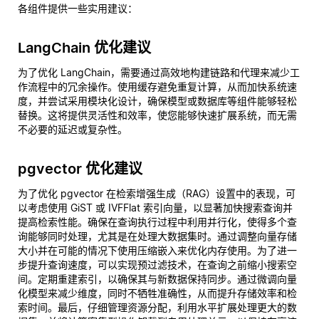
各组件提供一些实用建议：
LangChain 优化建议
为了优化 LangChain，需要通过高效地构建链路和代理来减少工
作流程中的冗余操作。使用缓存避免重复计算，从而加快系统速
度，并尝试采用模块化设计，确保模型或数据库等组件能够轻松
替换。这将提供灵活性和效率，使您能够快速扩展系统，而无需
不必要的延迟或复杂性。
pgvector 优化建议
为了优化 pgvector 在检索增强生成（RAG）设置中的表现，可
以考虑使用 GiST 或 IVFFlat 索引向量，以显著加快搜索查询并
提高检索性能。确保在查询执行过程中利用并行化，使得多个查
询能够同时处理，尤其是在处理大数据集时。通过调整向量存储
大小并在可能的情况下使用压缩嵌入来优化内存使用。为了进一
步提升查询速度，可以实现预过滤技术，在查询之前缩小搜索空
间。定期重建索引，以确保其与新数据保持同步。通过微调向量
化模型来减少维度，同时不牺牲准确性，从而提升存储效率和检
索时间。最后，仔细管理资源分配，利用水平扩展处理更大的数