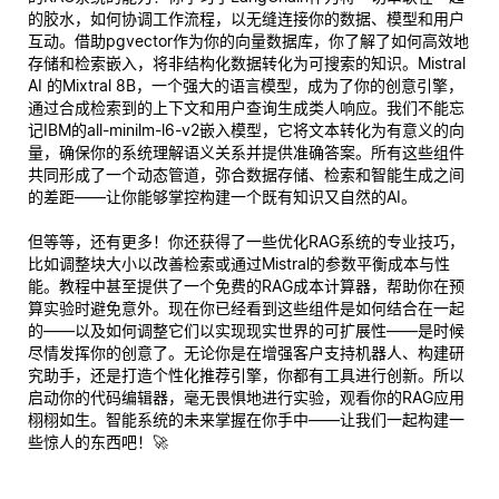
的胶水，如何协调工作流程，以无缝连接你的数据、模型和用户
互动。借助pgvector作为你的向量数据库，你了解了如何高效地
存储和检索嵌入，将非结构化数据转化为可搜索的知识。Mistral
AI 的Mixtral 8B，一个强大的语言模型，成为了你的创意引擎，
通过合成检索到的上下文和用户查询生成类人响应。我们不能忘
记IBM的all-minilm-l6-v2嵌入模型，它将文本转化为有意义的向
量，确保你的系统理解语义关系并提供准确答案。所有这些组件
共同形成了一个动态管道，弥合数据存储、检索和智能生成之间
的差距——让你能够掌控构建一个既有知识又自然的AI。
但等等，还有更多！你还获得了一些优化RAG系统的专业技巧，
比如调整块大小以改善检索或通过Mistral的参数平衡成本与性
能。教程中甚至提供了一个免费的RAG成本计算器，帮助你在预
算实验时避免意外。现在你已经看到这些组件是如何结合在一起
的——以及如何调整它们以实现现实世界的可扩展性——是时候
尽情发挥你的创意了。无论你是在增强客户支持机器人、构建研
究助手，还是打造个性化推荐引擎，你都有工具进行创新。所以
启动你的代码编辑器，毫无畏惧地进行实验，观看你的RAG应用
栩栩如生。智能系统的未来掌握在你手中——让我们一起构建一
些惊人的东西吧！🚀