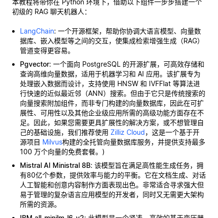
本教程将带你在 Python 环境下，借助以下组件一步步搭建一个
初级的 RAG 聊天机器人：
LangChain
: 一个开源框架，帮助你协调大语言模型、向量数
据库、嵌入模型等之间的交互，使集成检索增强生成（RAG）
管道变得更容易。
Pgvector
: 一个面向 PostgreSQL 的开源扩展，可高效存储和
查询高维向量数据，适用于机器学习和 AI 应用。该扩展专为
处理嵌入数据而设计，支持使用 HNSW 和 IVFFlat 等算法进
行快速的近似最近邻（ANN）搜索。但由于它只是传统搜索的
向量搜索附加组件，而非专门构建的向量数据库，因此在可扩
展性、可用性以及其他企业级应用所需的高级功能方面存在不
足。因此，如果您需要更具扩展性的解决方案，或不想管理自
己的基础设施，我们推荐使用
Zilliz Cloud
，这是一个基于开
源项目
Milvus
构建的全托管向量数据库服务，并提供支持最多
100 万个向量的免费套餐。)
Mistral AI Ministral 8B
: 该模型旨在满足高性能生成任务，拥
有80亿个参数，提供效率与能力的平衡。它在文档生成、对话
人工智能和创意内容制作方面表现出色。非常适合寻求强大但
易于管理的复杂语言应用模型的开发者，同时又无需更大架构
所需的资源。
IBM all-minilm-l6-v2
: 此模型是一个紧凑、高效的基于变压器