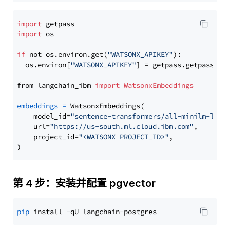
import
import
 os

if
 not os.environ.get(
"WATSONX_APIKEY"
):

  os.environ[
"WATSONX_APIKEY"
] = getpass.getpass(
"E
from langchain_ibm 
import
WatsonxEmbeddings
embeddings
=
 WatsonxEmbeddings(

    model_id=
"sentence-transformers/all-minilm-l6-v
    url=
"https://us-south.ml.cloud.ibm.com"
,

    project_id=
"<WATSONX PROJECT_ID>"
,

第 4 步：安装并配置 pgvector
pip