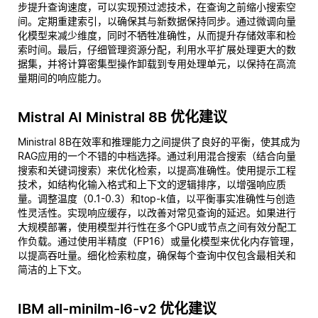
步提升查询速度，可以实现预过滤技术，在查询之前缩小搜索空
间。定期重建索引，以确保其与新数据保持同步。通过微调向量
化模型来减少维度，同时不牺牲准确性，从而提升存储效率和检
索时间。最后，仔细管理资源分配，利用水平扩展处理更大的数
据集，并将计算密集型操作卸载到专用处理单元，以保持在高流
量期间的响应能力。
Mistral AI Ministral 8B 优化建议
Ministral 8B在效率和推理能力之间提供了良好的平衡，使其成为
RAG应用的一个不错的中档选择。通过利用混合搜索（结合向量
搜索和关键词搜索）来优化检索，以提高准确性。使用提示工程
技术，如结构化输入格式和上下文的逻辑排序，以增强响应质
量。调整温度（0.1-0.3）和top-k值，以平衡事实准确性与创造
性灵活性。实现响应缓存，以改善对常见查询的延迟。如果进行
大规模部署，使用模型并行性在多个GPU或节点之间有效分配工
作负载。通过使用半精度（FP16）或量化模型来优化内存管理，
以提高吞吐量。细化检索粒度，确保每个查询中仅包含最相关和
简洁的上下文。
IBM all-minilm-l6-v2 优化建议