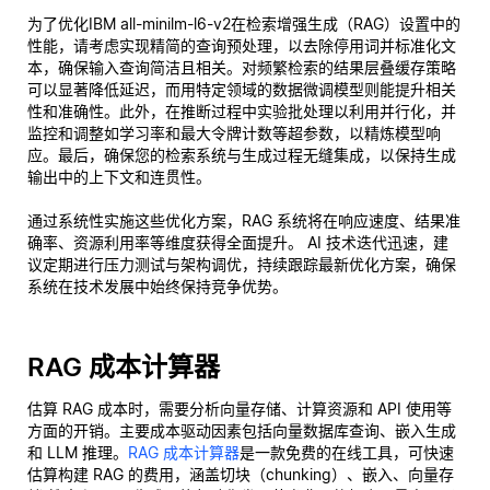
为了优化IBM all-minilm-l6-v2在检索增强生成（RAG）设置中的
性能，请考虑实现精简的查询预处理，以去除停用词并标准化文
本，确保输入查询简洁且相关。对频繁检索的结果层叠缓存策略
可以显著降低延迟，而用特定领域的数据微调模型则能提升相关
性和准确性。此外，在推断过程中实验批处理以利用并行化，并
监控和调整如学习率和最大令牌计数等超参数，以精炼模型响
应。最后，确保您的检索系统与生成过程无缝集成，以保持生成
输出中的上下文和连贯性。
通过系统性实施这些优化方案，RAG 系统将在响应速度、结果准
确率、资源利用率等维度获得全面提升。 AI 技术迭代迅速，建
议定期进行压力测试与架构调优，持续跟踪最新优化方案，确保
系统在技术发展中始终保持竞争优势。
RAG 成本计算器
估算 RAG 成本时，需要分析向量存储、计算资源和 API 使用等
方面的开销。主要成本驱动因素包括向量数据库查询、嵌入生成
和 LLM 推理。
RAG 成本计算器
是一款免费的在线工具，可快速
估算构建 RAG 的费用，涵盖切块（chunking）、嵌入、向量存