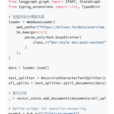
from
 langgraph.graph 
import
from
 typing_extensions 
import
List
, TypedDict

# 加载并拆分博客内容
loader = WebBaseLoader(

    web_paths=(
"https://milvus.io/docs/overview.md"
,
    bs_kwargs=
dict
(

        parse_only=bs4.SoupStrainer(

            class_=(
"doc-style doc-post-content"
)

        )

    ),

)

docs = loader.load()

text_splitter = RecursiveCharacterTextSplitter(chun
all_splits = text_splitter.split_documents(docs)

# 索引分块
_ = vector_store.add_documents(documents=all_splits)
# Define prompt for question-answering
prompt = hub.pull(
"rlm/rag-prompt"
)
