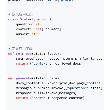
# 定义应用状态
class
State
(
TypedDict
):

    question: 
str
    context: 
List
[Document]

    answer: 
str
# 定义应用步骤
def
retrieve
(
state: State
):

    retrieved_docs = vector_store.similarity_search
return
 {
"context"
: retrieved_docs}

def
generate
(
state: State
):

    docs_content = 
"\n\n"
.join(doc.page_content 
for
    messages = prompt.invoke({
"question"
: state[
"qu
    response = llm.invoke(messages)

return
 {
"answer"
: response.content}
