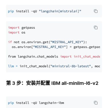
pip
 install -qU 
"langchain[mistralai]"
import
import
 os

if
 not os.environ.get(
"MISTRAL_API_KEY"
):

  os.environ[
"MISTRAL_API_KEY"
] = getpass.getpass(
"
from langchain.chat_models 
import
init_chat_model
llm
=
 init_chat_model(
"ministral-8b-latest"
, model_
第 3 步：安装并配置 IBM all-minilm-l6-v2
pip