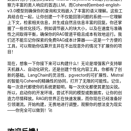
察力丰富的类人响应的首选LLM，而Cohere的embed-english-
v3.0模型则确保你的查询和文档嵌入了丰富的语义理解。这些工
具结合在一起，让你创建一个不仅能回答问题的系统——它
理解
上下文，检索相关信息，并生成自然且信息丰富的回复。你还掌
握了一些优化技巧，例如调节嵌入的块大小，以及在速度与准确
性之间取得平衡，确保你的RAG管道平稳且成本有效地运行。我
们还不能忘记你探索的免费RAG成本计算器——这是一个方便的
工具，可以帮助你估算开支并在不出现意外的情况下扩展你的项
目！
现在，想象一下你接下来可以构建什么！无论是增强客户支持聊
天机器人、自动化研究，还是创建个性化内容工具，你都有了创
新的基础。LangChain的灵活性、pgvector的可扩展性、Mistral
的智能与Cohere的精确性的协同，打开了无限的可能性。记住，
每一次迭代都使你的系统更聪明，每一次优化都使其更加尖锐。
所以，启动你的开发环境，尝试不同的模型或数据库，让你的创
造力尽情释放。RAG的世界正在快速发展，而
你
现在已经准备好
引领潮流。开始构建，无畏地进行调整，观察你的想法变为现实
——你完全可以做到！🚀