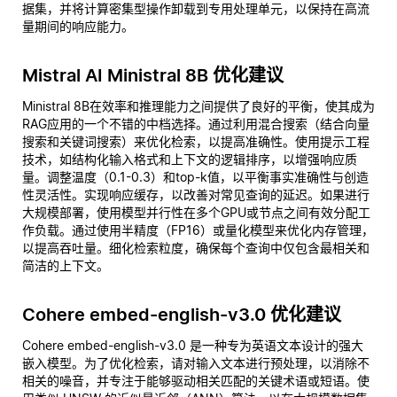
据集，并将计算密集型操作卸载到专用处理单元，以保持在高流
量期间的响应能力。
Mistral AI Ministral 8B 优化建议
Ministral 8B在效率和推理能力之间提供了良好的平衡，使其成为
RAG应用的一个不错的中档选择。通过利用混合搜索（结合向量
搜索和关键词搜索）来优化检索，以提高准确性。使用提示工程
技术，如结构化输入格式和上下文的逻辑排序，以增强响应质
量。调整温度（0.1-0.3）和top-k值，以平衡事实准确性与创造
性灵活性。实现响应缓存，以改善对常见查询的延迟。如果进行
大规模部署，使用模型并行性在多个GPU或节点之间有效分配工
作负载。通过使用半精度（FP16）或量化模型来优化内存管理，
以提高吞吐量。细化检索粒度，确保每个查询中仅包含最相关和
简洁的上下文。
Cohere embed-english-v3.0 优化建议
Cohere embed-english-v3.0 是一种专为英语文本设计的强大
嵌入模型。为了优化检索，请对输入文本进行预处理，以消除不
相关的噪音，并专注于能够驱动相关匹配的关键术语或短语。使