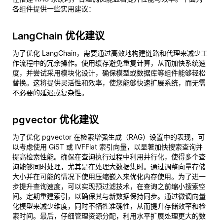
各组件提供一些实用建议：
LangChain 优化建议
为了优化 LangChain，需要通过高效地构建链路和代理来减少工
作流程中的冗余操作。使用缓存避免重复计算，从而加快系统速
度，并尝试采用模块化设计，确保模型或数据库等组件能够轻松
替换。这将提供灵活性和效率，使您能够快速扩展系统，而无需
不必要的延迟或复杂性。
pgvector 优化建议
为了优化 pgvector 在检索增强生成（RAG）设置中的表现，可
以考虑使用 GiST 或 IVFFlat 索引向量，以显著加快搜索查询并
提高检索性能。确保在查询执行过程中利用并行化，使得多个查
询能够同时处理，尤其是在处理大数据集时。通过调整向量存储
大小并在可能的情况下使用压缩嵌入来优化内存使用。为了进一
步提升查询速度，可以实现预过滤技术，在查询之前缩小搜索空
间。定期重建索引，以确保其与新数据保持同步。通过微调向量
化模型来减少维度，同时不牺牲准确性，从而提升存储效率和检
索时间。最后，仔细管理资源分配，利用水平扩展处理更大的数