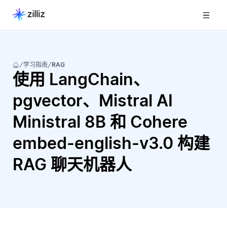
学习指南
RAG
使用 LangChain、
pgvector、Mistral AI
Ministral 8B 和 Cohere
embed-english-v3.0 构建
RAG 聊天机器人