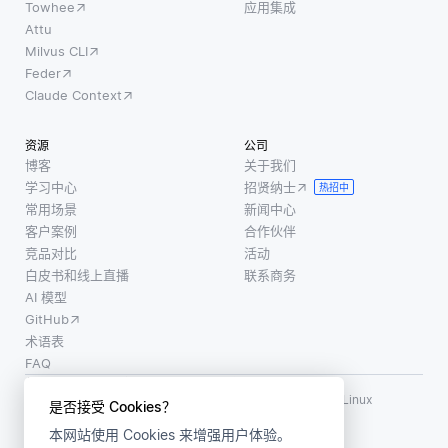
Towhee
应用集成
Attu
Milvus CLI
Feder
Claude Context
资源
公司
博客
关于我们
学习中心
招贤纳士
热招中
常用场景
新闻中心
客户案例
合作伙伴
竞品对比
活动
白皮书和线上直播
联系商务
AI 模型
GitHub
术语表
FAQ
使用条款
·
个人信息保护政策
·
数据安全政策
LF AI、LF AI & Data、Milvus，以及相关的开源项目名称为 Linux
是否接受 Cookies？
Foundation 所有商标
本网站使用 Cookies 来增强用户体验。
版权所有 ©2026 上海赜睿信息科技有限公司保留所有权利