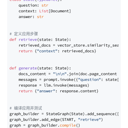
    question: 
str
    context: 
List
[Document]

    answer: 
str
# 定义应用步骤
def
retrieve
(
state: State
):

    retrieved_docs = vector_store.similarity_search
return
 {
"context"
: retrieved_docs}

def
generate
(
state: State
):

    docs_content = 
"\n\n"
.join(doc.page_content 
for
    messages = prompt.invoke({
"question"
: state[
"qu
    response = llm.invoke(messages)

return
 {
"answer"
: response.content}

# 编译应用并测试
graph_builder = StateGraph(State).add_sequence([retr
graph_builder.add_edge(START, 
"retrieve"
)

graph = graph_builder.
compile