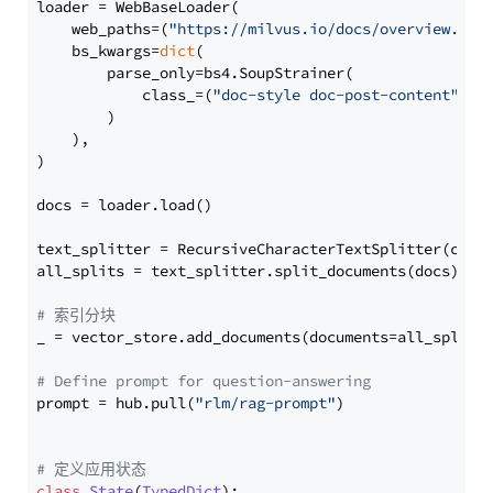
loader = WebBaseLoader(

    web_paths=(
"https://milvus.io/docs/overview.md"
,
    bs_kwargs=
dict
(

        parse_only=bs4.SoupStrainer(

            class_=(
"doc-style doc-post-content"
)

        )

    ),

)

docs = loader.load()

text_splitter = RecursiveCharacterTextSplitter(chun
all_splits = text_splitter.split_documents(docs)

# 索引分块
_ = vector_store.add_documents(documents=all_splits)
# Define prompt for question-answering
prompt = hub.pull(
"rlm/rag-prompt"
)

# 定义应用状态
class
State
(
TypedDict
):
