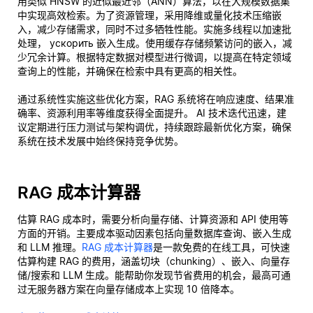
用类似 HNSW 的近似最近邻（ANN）算法，以在大规模数据集
中实现高效检索。为了资源管理，采用降维或量化技术压缩嵌
入，减少存储需求，同时不过多牺牲性能。实施多线程以加速批
处理， ускорить 嵌入生成。使用缓存存储频繁访问的嵌入，减
少冗余计算。根据特定数据对模型进行微调，以提高在特定领域
查询上的性能，并确保在检索中具有更高的相关性。
通过系统性实施这些优化方案，RAG 系统将在响应速度、结果准
确率、资源利用率等维度获得全面提升。 AI 技术迭代迅速，建
议定期进行压力测试与架构调优，持续跟踪最新优化方案，确保
系统在技术发展中始终保持竞争优势。
RAG 成本计算器
估算 RAG 成本时，需要分析向量存储、计算资源和 API 使用等
方面的开销。主要成本驱动因素包括向量数据库查询、嵌入生成
和 LLM 推理。
RAG 成本计算器
是一款免费的在线工具，可快速
估算构建 RAG 的费用，涵盖切块（chunking）、嵌入、向量存
储/搜索和 LLM 生成。能帮助你发现节省费用的机会，最高可通
过无服务器方案在向量存储成本上实现 10 倍降本。