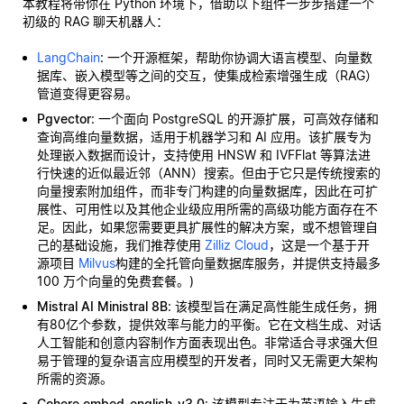
本教程将带你在 Python 环境下，借助以下组件一步步搭建一个
初级的 RAG 聊天机器人：
LangChain
: 一个开源框架，帮助你协调大语言模型、向量数
据库、嵌入模型等之间的交互，使集成检索增强生成（RAG）
管道变得更容易。
Pgvector
: 一个面向 PostgreSQL 的开源扩展，可高效存储和
查询高维向量数据，适用于机器学习和 AI 应用。该扩展专为
处理嵌入数据而设计，支持使用 HNSW 和 IVFFlat 等算法进
行快速的近似最近邻（ANN）搜索。但由于它只是传统搜索的
向量搜索附加组件，而非专门构建的向量数据库，因此在可扩
展性、可用性以及其他企业级应用所需的高级功能方面存在不
足。因此，如果您需要更具扩展性的解决方案，或不想管理自
己的基础设施，我们推荐使用
Zilliz Cloud
，这是一个基于开
源项目
Milvus
构建的全托管向量数据库服务，并提供支持最多
100 万个向量的免费套餐。)
Mistral AI Ministral 8B
: 该模型旨在满足高性能生成任务，拥
有80亿个参数，提供效率与能力的平衡。它在文档生成、对话
人工智能和创意内容制作方面表现出色。非常适合寻求强大但
易于管理的复杂语言应用模型的开发者，同时又无需更大架构
所需的资源。
Cohere embed-english-v3.0
: 该模型专注于为英语输入生成