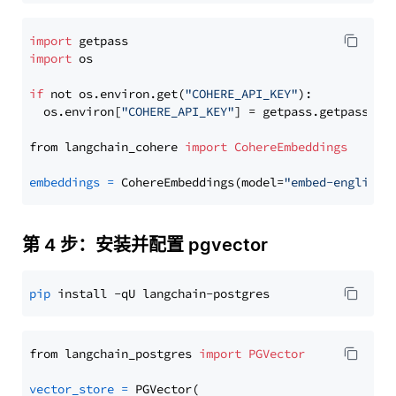
import
import
 os

if
 not os.environ.get(
"COHERE_API_KEY"
):

  os.environ[
"COHERE_API_KEY"
] = getpass.getpass(
"E
from langchain_cohere 
import
CohereEmbeddings
embeddings
=
 CohereEmbeddings(model=
"embed-english-
第 4 步：安装并配置 pgvector
pip
from langchain_postgres 
import
PGVector
vector_store
=
 PGVector(
