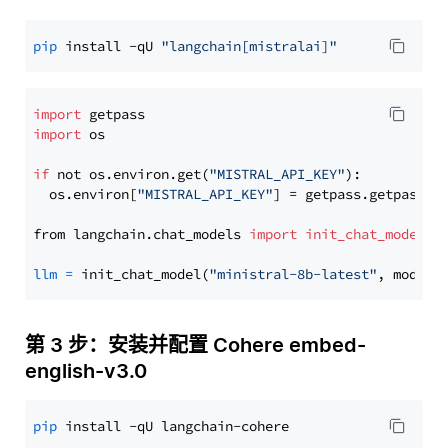
pip
 install -qU 
"langchain[mistralai]"
import
import
 os

if
 not os.environ.get(
"MISTRAL_API_KEY"
):

  os.environ[
"MISTRAL_API_KEY"
] = getpass.getpass(
"
from langchain.chat_models 
import
init_chat_model
llm
=
 init_chat_model(
"ministral-8b-latest"
, model_
第 3 步：安装并配置 Cohere embed-
english-v3.0
pip