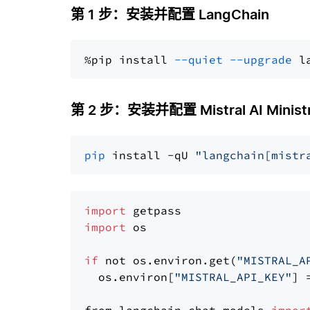
第 1 步：安装并配置 LangChain
%pip install 
--quiet
--upgrade
 l
第 2 步：安装并配置 Mistral AI Ministr
pip
 install -qU 
"langchain[mistr
import
import
 os

if
 not os.environ.get(
"MISTRAL_A
  os.environ[
"MISTRAL_API_KEY"
] 