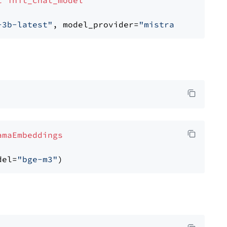
t
init_chat_model
-3b-latest"
, model_provider=
"mistralai"
amaEmbeddings
del=
"bge-m3"