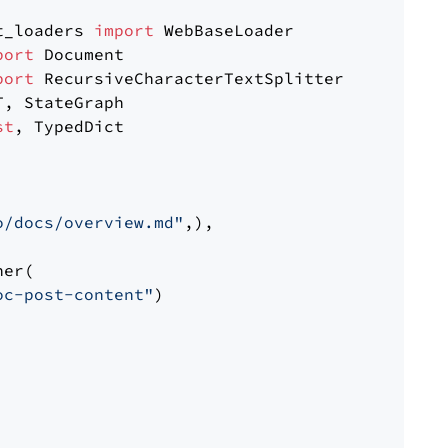
t_loaders 
import
port
port
st
, TypedDict

o/docs/overview.md"
,),

er(

oc-post-content"
)
