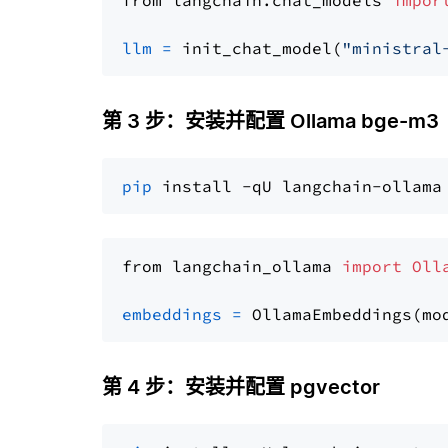
from langchain.chat_models 
impor
llm
=
 init_chat_model(
"ministral
第 3 步：安装并配置 Ollama bge-m3
pip
from langchain_ollama 
import
Oll
embeddings
=
 OllamaEmbeddings(mo
第 4 步：安装并配置 pgvector