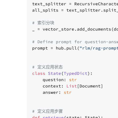
text_splitter = RecursiveCharact
all_splits = text_splitter.split_
# 索引分块
_ = vector_store.add_documents(do
# Define prompt for question-ans
prompt = hub.pull(
"rlm/rag-promp
# 定义应用状态
class
State
(
TypedDict
):

    question: 
str
    context: 
List
[Document]

    answer: 
str
# 定义应用步骤
def
retrieve
(
state: State
):
