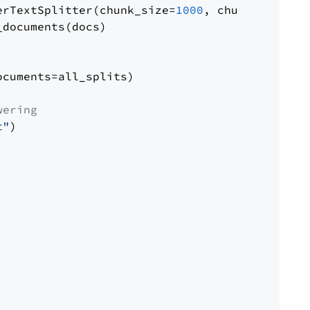
erTextSplitter(chunk_size=
1000
, chunk_overlap
documents(docs)

cuments=all_splits)

wering
t"
)
