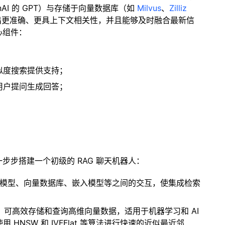
enAI 的 GPT）与存储于向量数据库（如
Milvus
、
Zilliz
出更准确、更具上下文相关性，并且能够及时融合最新信
心组件：
；
似度搜索提供支持；
用户提问生成回答；
一步步搭建一个初级的 RAG 聊天机器人：
言模型、向量数据库、嵌入模型等之间的交互，使集成检索
开源扩展，可高效存储和查询高维向量数据，适用于机器学习和 AI
NSW 和 IVFFlat 等算法进行快速的近似最近邻