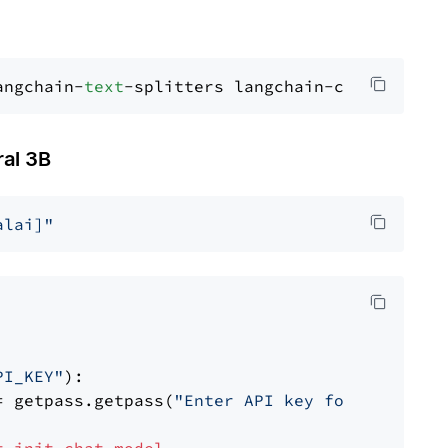
angchain-
text
al 3B
alai]"
PI_KEY"
):

= getpass.getpass(
"Enter API key for Mistral 