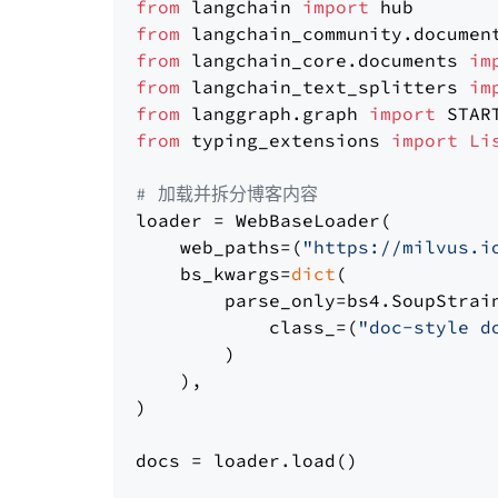
from
 langchain 
import
from
 langchain_community.documen
from
 langchain_core.documents 
im
from
 langchain_text_splitters 
im
from
 langgraph.graph 
import
from
 typing_extensions 
import
Li
# 加载并拆分博客内容
loader = WebBaseLoader(

    web_paths=(
"https://milvus.i
    bs_kwargs=
dict
(

        parse_only=bs4.SoupStrain
            class_=(
"doc-style d
        )

    ),

)

docs = loader.load()
